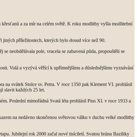
u křesťanů a za mír na celém světě. K roku modlitby vyšla modlitební
 jiných příležitostech, kterých bylo dosud více než 90.
j se neobdělávala pole, vracela se zabavená půda, propouštěli se
nosti. Volá a vyzývá věřící k upřímnějšímu a důslednějšímu vyznávání
ra na svátek Stolce sv. Petra. V roce 1350 pak Klement VI. prohlásil
jí slavit každých 25 let.
ném. Poslední mimořádná Svatá léta prohlásil Pius XI. v roce 1933 a
s odkazem na nedávno skončenou světovou válku v duchu velké modlitby
apu. Jubilejní rok 2000 začal nové tisíciletí. Svatou bránu Baziliky