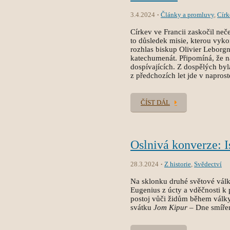
3.4.2024
Články a promluvy
,
Círk
Církev ve Francii zaskočil neč
to důsledek misie, kterou vyko
rozhlas biskup Olivier Leborg
katechumenát. Připomíná, že na
dospívajících. Z dospělých byl
z předchozích let jde v naprost
ČÍST DÁL
Oslnivá konverze: I
28.3.2024
Z historie
,
Svědectví
Na sklonku druhé světové války
Eugenius z úcty a vděčnosti k 
postoj vůči židům během války
svátku
Jom Kipur
– Dne smířen