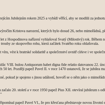
jícím Jubilejním rokem 2025 a vybídl věřící, aby se modlili za jednot
 výročím Kristova narození, kterých bylo dosud 26, nebo mimořádná, při
 let z Hospodinova nařízení vyhlašoval Svatý (Milostivý) rok. Během ně
 trouby ze skopového rohu, která začátek Svatého roku ohlašovala.
u, vést k bratrské solidaritě a společenství uvnitř církve i ve společ
ifác VIII. bulou Antiquorum habet digna fide relatio datovanou 22. úno
h 50 let. Později papež Pavel II. v roce 1470 ustanovil, že se jubilea ma
né, pokud je spojeno s jinou událostí, hovoří se o něm jako o mimořád
 začalo 20. století a v roce 1950 papež Pius XII. otevíral jubileum 
."
řipomínal papež Pavel VI., že pro křesťana představuje novou životní et