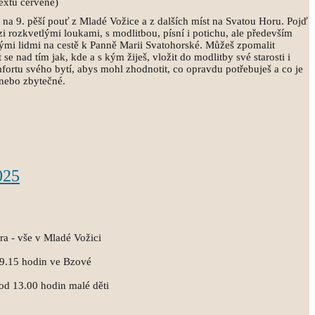
extu červeně)
a 9. pěší pouť z Mladé Vožice a z dalších míst na Svatou Horu. Pojď
i rozkvetlými loukami, s modlitbou, písní i potichu, ale především
rými lidmi na cestě k Panně Marii Svatohorské. Můžeš zpomalit
 se nad tím jak, kde a s kým žiješ, vložit do modlitby své starosti i
mfortu svého bytí, abys mohl zhodnotit, co opravdu potřebuješ a co je
 nebo zbytečné.
025
ra - vše v Mladé Vožici
09.15 hodin ve Bzové
od 13.00 hodin malé děti