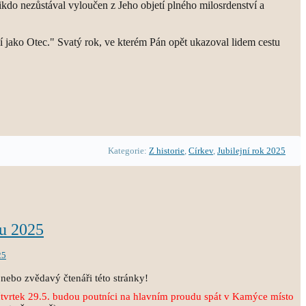
nikdo nezůstával vyloučen z Jeho objetí plného milosrdenství a
jako Otec." Svatý rok, ve kterém Pán opět ukazoval lidem cestu
Kategorie:
Z historie
,
Církev
,
Jubilejní rok 2025
u 2025
25
nebo zvědavý čtenáři této stránky!
tvrtek 29.5. budou poutníci na hlavním proudu spát v
Kamýce místo