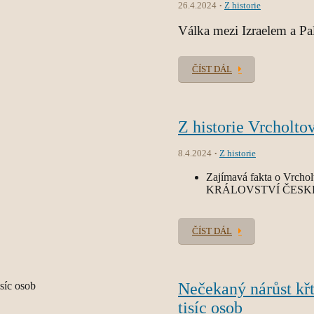
26.4.2024
Z historie
Válka mezi Izraelem a Pal
ČÍST DÁL
Z historie Vrcholto
8.4.2024
Z historie
Zajímavá fakta o Vrchol
KRÁLOVSTVÍ ČESKÉH
ČÍST DÁL
Nečekaný nárůst křt
tisíc osob