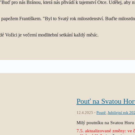
: "Buď pro nás Bránou, která nás přivádí k tajemství Otce. Udělej, aby 
apežem Františkem. "Byl to Svatý rok milosrdenství. Buďte milosrdní 
dé Vožici je večerní modlitební setkání každý měsíc.
Pouť na Svatou Hor
12.4.2025
Poutě
,
Jubilejní rok 20
Milý poutníku na Svatou Horu 
7.5. aktualizované změny: ve č