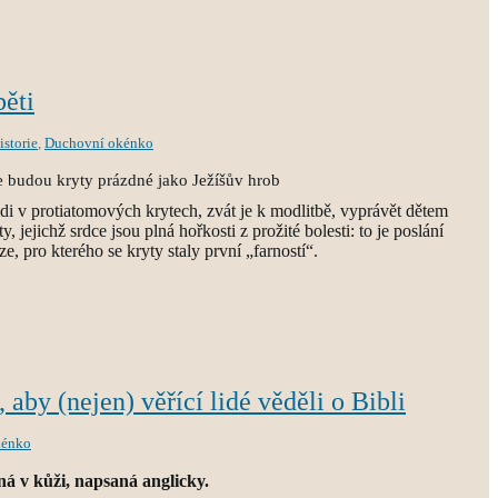
běti
istorie
,
Duchovní okénko
 budou kryty prázdné jako Ježíšův hrob
di v protiatomových krytech, zvát je k modlitbě, vyprávět dětem
y, jejichž srdce jsou plná hořkosti z prožité bolesti: to je poslání
, pro kterého se kryty staly první „farností“.
i, aby (nejen) věřící lidé věděli o Bibli
kénko
ná v kůži, napsaná anglicky.