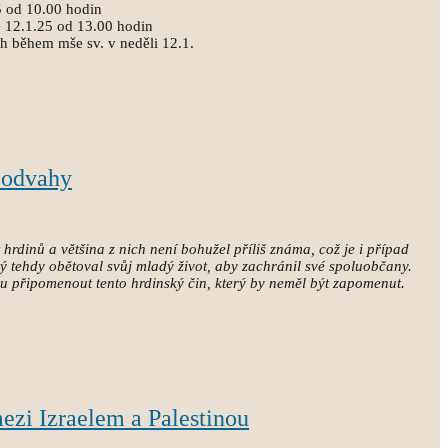
5 od 10.00 hodin
 12.1.25 od 13.00 hodin
ch během mše sv. v neděli 12.1.
a odvahy
hrdinů a většina z nich není bohužel příliš známa, což je i případ
ý tehdy obětoval svůj mladý život, aby zachránil své spoluobčany.
u připomenout tento hrdinský čin, který by neměl být zapomenut.
mezi Izraelem a Palestinou