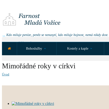
Kdo miluje peníze, peněz se nenasytí, kdo miluje hojnost, nemá nikdy dost.
NEJBLIŽŠÍ UDÁLOST ZA:
Bohoslužby
Kostely a kaple
Mimořádné roky v církvi
Úvod