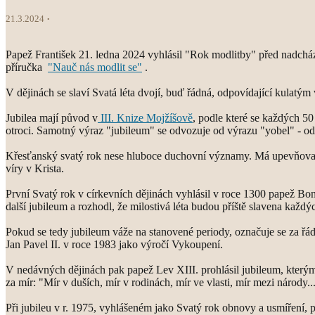
21.3.2024
Papež František 21. ledna 2024 vyhlásil "Rok modlitby" před nadcháze
příručka
"Nauč nás modlit se"
.
V dějinách se slaví Svatá léta dvojí, buď řádná, odpovídající kulatým
Jubilea mají původ v
III. Knize Mojžíšově
, podle které se každých 50
otroci. Samotný výraz "jubileum" se odvozuje od výrazu "yobel" - od
Křesťanský svatý rok nese hluboce duchovní významy. Má upevňovat vír
víry v Krista.
První Svatý rok v církevních dějinách vyhlásil v roce 1300 papež Bon
další jubileum a rozhodl, že milostivá léta budou příště slavena každýc
Pokud se tedy jubileum váže na stanovené periody, označuje se za řád
Jan Pavel II. v roce 1983 jako výročí Vykoupení.
V nedávných dějinách pak papež Lev XIII. prohlásil jubileum, kterým
za mír: "Mír v duších, mír v rodinách, mír ve vlasti, mír mezi národy..
Při jubileu v r. 1975, vyhlášeném jako Svatý rok obnovy a usmíření, p