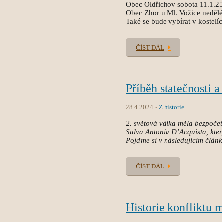
Obec Oldřichov sobota 11.1.2
Obec Zhor u Ml. Vožice nedělé
Také se bude vybírat v kostelí
ČÍST DÁL
Příběh statečnosti 
28.4.2024
Z historie
2. světová válka měla bezpočet 
Salva Antonia D’Acquista, kter
Pojďme si v následujícím článk
ČÍST DÁL
Historie konfliktu 