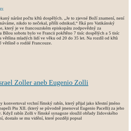
ev
ekaný nárůst počtu křtů dospělých. „Je to zjevné Boží znamení, není
náváme, nikdo to nečekal, přišli odnikud,“ říká pro Vatikánský
ne, který je ve francouzském episkopátu zodpovědný za
 Bílou sobotu bylo ve Francii pokřtěno 7 tisíc dospělých a 5 tisíc
a většina mladých lidí ve věku od 20 do 35 let. Na rozdíl od křtů
é většině o rodilé Francouze.
srael Zoller aneb Eugenio Zolli
 konvertoval vrchní římský rabín, který přijal jako křestní jméno
papeži Piu XII. (který se původně jmenoval Eugenio Pacelli) za jeho
. Když rabín Zolli v římské synagoze sloužil obřady židovského
í, dostalo se mu vidění, které později popsal