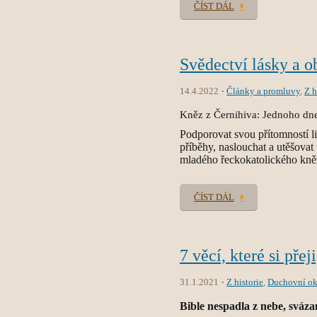
ČÍST DÁL
Svědectví lásky a o
14.4.2022
Články a promluvy
,
Z h
Kněz z Černihiva: Jednoho dne
Podporovat svou přítomností li
příběhy, naslouchat a utěšovat t
mladého řeckokatolického kněze
ČÍST DÁL
7 věcí, které si přej
31.1.2021
Z historie
,
Duchovní o
Bible nespadla z nebe, sváza