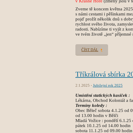
v Krásné Hoře
(změny jsou v t
Zveme tě koncem května 2025 n
s námi cestami i pěšinkami mez
pojď prožít několik dnů s dob
rychlost svého života, zamyslet
radosti. Nabízíme ti vyjít z ko
ve tvém životě „jen“ příjemné
ČÍST DÁL
Tříkrálová sbírka 2
2.1.2025
Jubilejní rok 2025
Umístění statických kasiček :
Lékárna, Obchod Koloniál a fa
Termíny koledy :
Obec Běleč sobota 4.1.25 od 
od 13.00 hodin v Bělči
Mladá Vožice : pondělí 6.1.25 
pátek 10.1.25 od 14.00 hodin
sobota 11.1.25 od 09.00 hodin