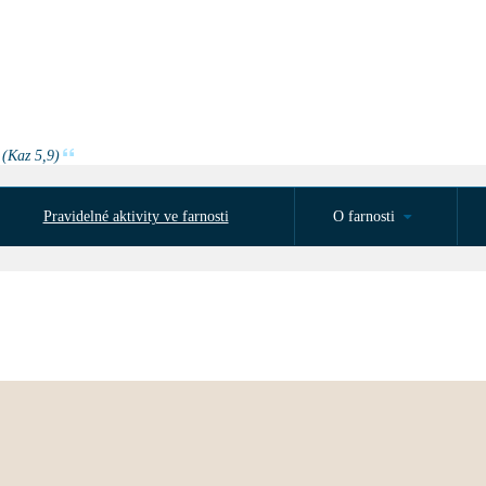
 (Kaz 5,9)
Pravidelné aktivity ve farnosti
O farnosti