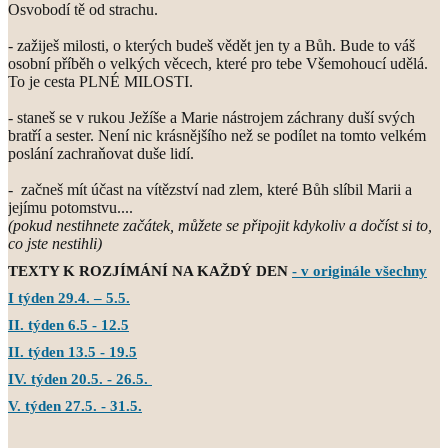
Osvobodí tě od strachu.
- zažiješ milosti, o kterých budeš vědět jen ty a Bůh. Bude to váš
osobní příběh o velkých věcech, které pro tebe Všemohoucí udělá.
To je cesta PLNÉ MILOSTI.
- staneš se v rukou Ježíše a Marie nástrojem záchrany duší svých
bratří a sester. Není nic krásnějšího než se podílet na tomto velkém
poslání zachraňovat duše lidí.
- začneš mít účast na vítězství nad zlem, které Bůh slíbil Marii a
jejímu potomstvu....
(pokud nestihnete začátek, můžete se připojit kdykoliv a dočíst si to,
co jste nestihli)
TEXTY K ROZJÍMÁNÍ NA KAŽDÝ DEN
- v originále všechny
I týden 29.4. – 5.5.
II. týden 6.5 - 12.5
II. týden 13.5 - 19.5
IV. týden 20.5. - 26.5.
V. týden 27.5. - 31.5.