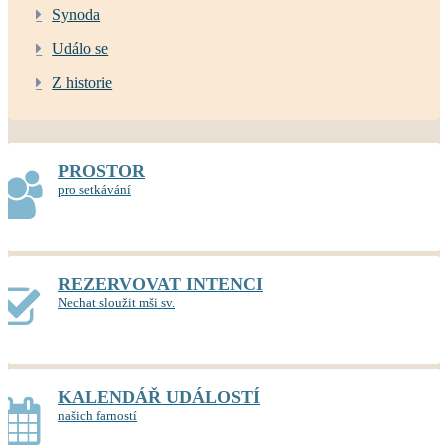
Synoda
Událo se
Z historie
PROSTOR
pro setkávání
REZERVOVAT INTENCI
Nechat sloužit mši sv.
KALENDÁŘ UDÁLOSTÍ
našich farností