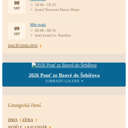
08
18:00 - 18:35
SRP
kostel Narození Panny Marie
Mše svatá
09
08:00 - 08:35
SRP
farní kostel sv. Kateřiny
DALŠÍ UDÁLOSTI
2026 Pouť ze Bzové do Šebířova
ZOBRAZIT GALERII
Liturgická čtení
DNES
ZÍTRA
NEDĚLE
KALENDÁŘ