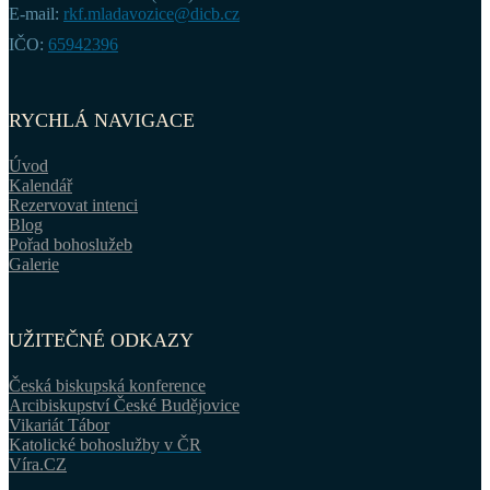
E-mail:
rkf.mladavozice@dicb.cz
IČO:
65942396
RYCHLÁ NAVIGACE
Úvod
Kalendář
Rezervovat intenci
Blog
Pořad bohoslužeb
Galerie
UŽITEČNÉ ODKAZY
Česká biskupská konference
Arcibiskupství České Budějovice
Vikariát Tábor
Katolické bohoslužby v ČR
Víra.CZ