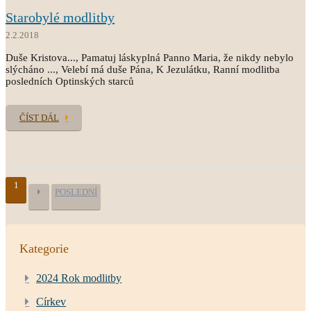
Starobylé modlitby
2.2.2018
Duše Kristova..., Pamatuj láskyplná Panno Maria, že nikdy nebylo
slýcháno ..., Velebí má duše Pána, K Jezulátku, Ranní modlitba
posledních Optinských starců
ČÍST DÁL
1
POSLEDNÍ
Kategorie
2024 Rok modlitby
Církev