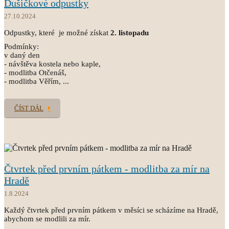
Dušičkové odpustky
27.10.2024
Odpustky, které je možné získat
2. listopadu
Podmínky:
v daný den
- návštěva kostela nebo kaple,
- modlitba Otčenáš,
- modlitba Věřím, ...
ČÍST DÁL
Čtvrtek před prvním pátkem - modlitba za mír na
Hradě
1.8.2024
Každý čtvrtek před prvním pátkem v měsíci se scházíme na Hradě,
abychom se modlili za mír.