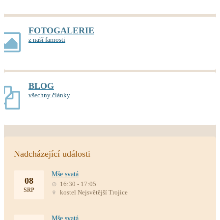
FOTOGALERIE
z naší farnosti
BLOG
všechny články
Nadcházející události
Mše svatá
08
16:30 - 17:05
SRP
kostel Nejsvětější Trojice
Mše svatá