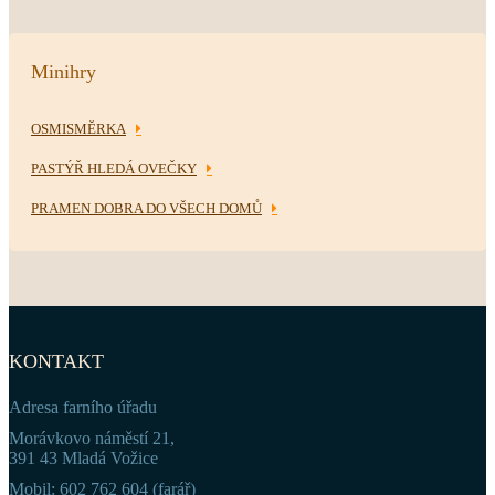
Minihry
OSMISMĚRKA
PASTÝŘ HLEDÁ OVEČKY
PRAMEN DOBRA DO VŠECH DOMŮ
KONTAKT
Adresa farního úřadu
Morávkovo náměstí 21,
391 43 Mladá Vožice
Mobil: 602 762 604 (farář)