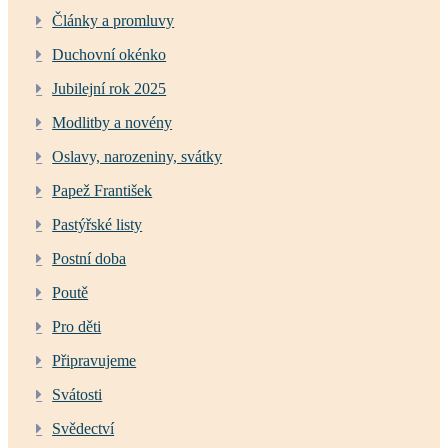
Články a promluvy
Duchovní okénko
Jubilejní rok 2025
Modlitby a novény
Oslavy, narozeniny, svátky
Papež František
Pastýřské listy
Postní doba
Poutě
Pro děti
Připravujeme
Svátosti
Svědectví