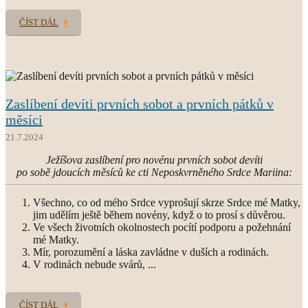
ČÍST DÁL
Zaslíbení devíti prvních sobot a prvních pátků v
měsíci
21.7.2024
Ježíšova zaslíbení pro novénu prvních sobot devíti
po sobě jdoucích měsíců ke cti Neposkvrněného Srdce Mariina:
Všechno, co od mého Srdce vyprošují skrze Srdce mé Matky,
jim udělím ještě během novény, když o to prosí s důvěrou.
Ve všech životních okolnostech pocítí podporu a požehnání
mé Matky.
Mír, porozumění a láska zavládne v duších a rodinách.
V rodinách nebude svárů, ...
ČÍST DÁL