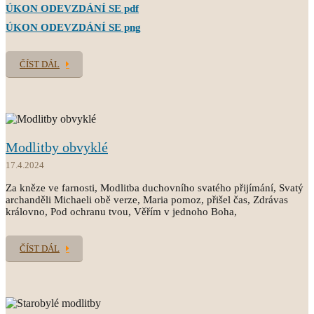
ÚKON ODEVZDÁNÍ SE pdf
ÚKON ODEVZDÁNÍ SE png
ČÍST DÁL
Modlitby obvyklé
17.4.2024
Za kněze ve farnosti, Modlitba duchovního svatého přijímání, Svatý
archanděli Michaeli obě verze, Maria pomoz, přišel čas, Zdrávas
královno, Pod ochranu tvou, Věřím v jednoho Boha,
ČÍST DÁL