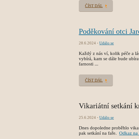
ČÍST DÁL
Poděkování otci Jar
28.6.2024
Událo se
Každý z nás ví, kolik péče a lá
vybírá, kam se dále bude ubírat
farnosti ...
ČÍST DÁL
Vikariátní setkání k
25.6.2024
Událo se
Dnes dopoledne proběhlo vikari
pak setkání na faře.
Odkaz na 