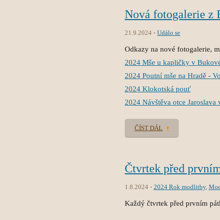
Nová fotogalerie z
21.9.2024
Událo se
Odkazy na nové fotogalerie, mů
2024 Mše u kapličky v Bukov
2024 Poutní mše na Hradě - V
2024 Klokotská pouť
2024 Návštěva otce Jaroslava 
ČÍST DÁL
Čtvrtek před první
1.8.2024
2024 Rok modlitby
,
Mod
Každý čtvrtek před prvním pát