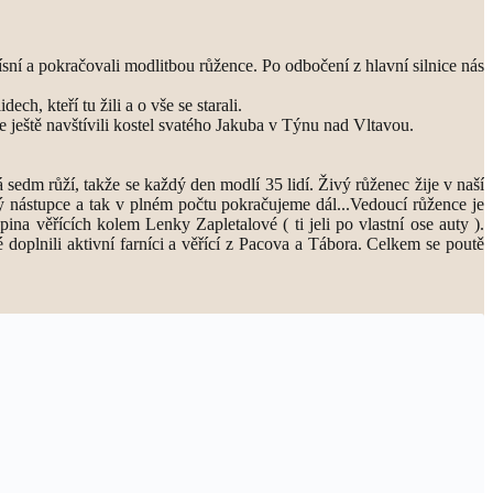
ní a pokračovali modlitbou růžence. Po odbočení z hlavní silnice nás
h, kteří tu žili a o vše se starali.
e ještě navštívili kostel svatého Jakuba v Týnu nad Vltavou.
dm růží, takže se každý den modlí 35 lidí. Živý růženec žije v naší
ový nástupce a tak v plném počtu pokračujeme dál...Vedoucí růžence je
na věřících kolem Lenky Zapletalové ( ti jeli po vlastní ose auty ).
doplnili aktivní farníci a věřící z Pacova a Tábora. Celkem se poutě