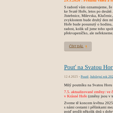
29.5.2026 : Přidána videa a f
S radostí vám oznamujeme, že
ke Svaté Hoře, letos po desáté
Jistebnice, Milevska, Klučeni
zvyklostem bude druhý den mše
Hoře bude posunutý o hodinu, n
radost, kolik už jsme toho spo
překvapeníčko, ale neřekneme
ČÍST DÁL
Pouť na Svatou Hor
12.4.2025
Poutě
,
Jubilejní rok 20
Milý poutníku na Svatou Horu 
7.5. aktualizované změny: ve č
v Krásné Hoře
(změny jsou v t
Zveme tě koncem května 2025 n
s námi cestami i pěšinkami mez
pojď prožít několik dnů s dob