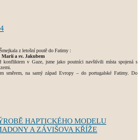
24
Šmejkala z letošní poutě do Fatimy :
 Marií a sv. Jakubem
d konfliktem v Gaze, jsme jako poutníci navštívili místa spojená s
 zemi.
ým směrem, na samý západ Evropy – do portugalské Fatimy. Do
ÝROBĚ HAPTICKÉHO MODELU
ADONY A ZÁVIŠOVA KŘÍŽE