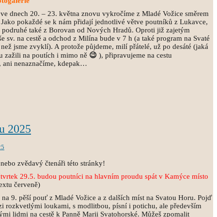
otogalerie
 ve dnech 20. – 23. května znovu vykročíme z Mladé Vožice směrem
. Jako pokaždé se k nám přidají jednotlivé větve poutníků z Lukavce,
c, podruhé také z Borovan od Nových Hradů. Oproti již zajetým
 sv. na cestě a odchod z Milína bude v 7 h (a také program na Svaté
ež jsme zvyklí). A protože půjdeme, milí přátelé, už po desáté (jaká
lu zažili na poutích i mimo ně
😉
), připravujeme na cestu
, ani nenaznačíme, kdepak…
u 2025
25
nebo zvědavý čtenáři této stránky!
tvrtek 29.5. budou poutníci na hlavním proudu spát v
Kamýce místo
extu červeně)
a 9. pěší pouť z Mladé Vožice a z dalších míst na Svatou Horu. Pojď
i rozkvetlými loukami, s modlitbou, písní i potichu, ale především
rými lidmi na cestě k Panně Marii Svatohorské. Můžeš zpomalit