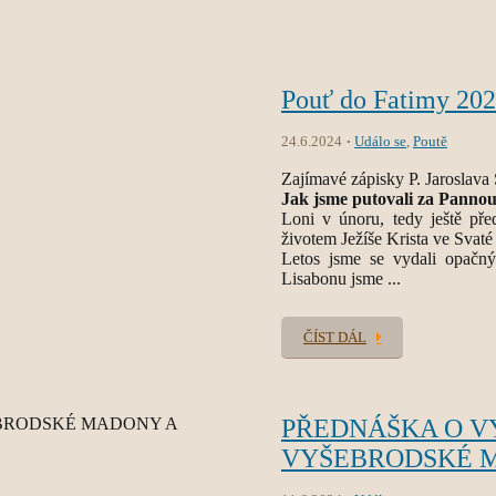
Pouť do Fatimy 20
24.6.2024
Událo se
,
Poutě
Zajímavé zápisky P. Jaroslava 
Jak jsme putovali za Pannou
Loni v únoru, tedy ještě pře
životem Ježíše Krista ve Svaté
Letos jsme se vydali opačn
Lisabonu jsme ...
ČÍST DÁL
PŘEDNÁŠKA O V
VYŠEBRODSKÉ M