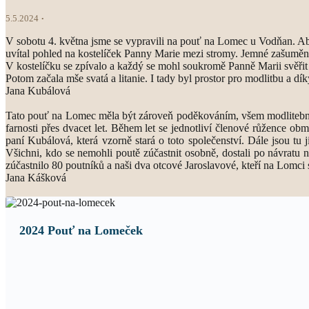
5.5.2024
V sobotu 4. května jsme se vypravili na pouť na Lomec u Vodňan. Aby
uvítal pohled na kostelíček Panny Marie mezi stromy. Jemné zašumění
V kostelíčku se zpívalo a každý se mohl soukromě Panně Marii svěřit a p
Potom začala mše svatá a litanie. I tady byl prostor pro modlitbu a d
Jana Kubálová
Tato pouť na Lomec měla být zároveň poděkováním, všem modlitebním 
farnosti přes dvacet let. Během let se jednotliví členové růžence ob
paní Kubálová, která vzorně stará o toto společenství. Dále jsou tu
Všichni, kdo se nemohli poutě zúčastnit osobně, dostali po návratu 
zúčastnilo 80 poutníků a naši dva otcové Jaroslavové, kteří na Lomci 
Jana Kášková
2024 Pouť na Lomeček