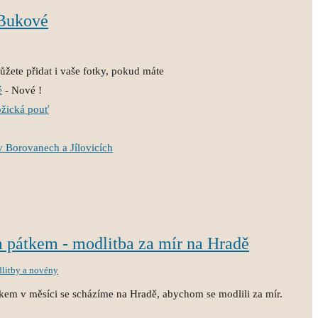
 Bukové
žete přidat i vaše fotky, pokud máte
é
- Nové !
ožická pouť
v Borovanech a Jílovicích
m pátkem - modlitba za mír na Hradě
litby a novény
kem v měsíci se scházíme na Hradě, abychom se modlili za mír.