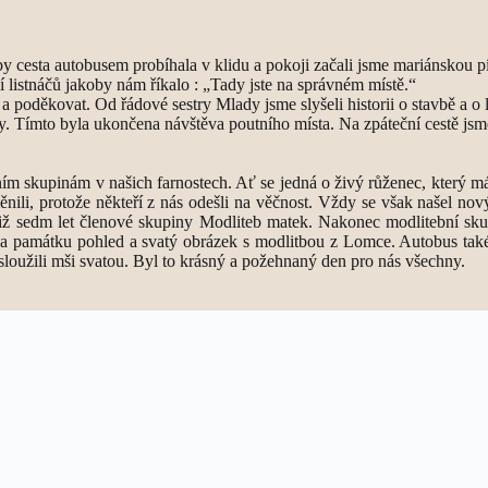
 cesta autobusem probíhala v klidu a pokoji začali jsme mariánskou pís
 listnáčů jakoby nám říkalo : „Tady jste na správném místě.“
oděkovat. Od řádové sestry Mlady jsme slyšeli historii o stavbě a o lidec
íky. Tímto byla ukončena návštěva poutního místa. Na zpáteční cestě jsm
skupinám v našich farnostech. Ať se jedná o živý růženec, který má se
měnili, protože někteří z nás odešli na věčnost. Vždy se však našel n
 již sedm let členové skupiny Modliteb matek. Nakonec modlitební skupi
na památku pohled a svatý obrázek s modlitbou z Lomce. Autobus také 
sloužili mši svatou. Byl to krásný a požehnaný den pro nás všechny.