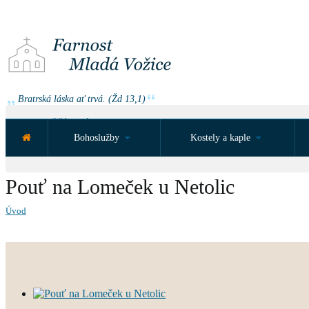
Bratrská láska ať trvá. (Žd 13,1)
NEJBLIŽŠÍ UDÁLOST ZA:
Bohoslužby
Kostely a kaple
Pouť na Lomeček u Netolic
Úvod