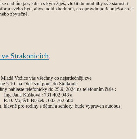
 se nad tím jak, kde a s kým žiješ, vložit do modlitby své starosti i
mfortu svého bytí, abys mohl zhodnotit, co opravdu potřebuješ a co je
 nebo zbytečné.
 ve Strakonicích
 Mladá Vožice vás všechny co nejsrdečněji zve
ne 5.10. na Diecézní pouť do Strakonic.
diny nahlaste telefonicky do 25.9. 2024 na telefonním čísle :
Ing. Jana Kášková : 731 402 948 a
R.D. Vojtěch Blažek : 602 762 604
, hlavně pro rodiny s dětmi a seniory, bude vypraven autobus.