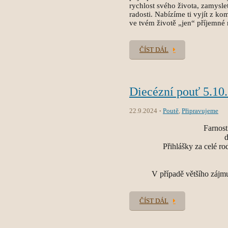
rychlost svého života, zamyslet
radosti. Nabízíme ti vyjít z ko
ve tvém životě „jen“ příjemné
ČÍST DÁL
Diecézní pouť 5.10.
22.9.2024
Poutě
,
Připravujeme
Farnost
d
Přihlášky za celé ro
V případě většího zájmu
ČÍST DÁL