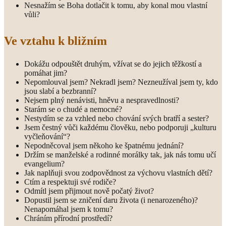
Nesnažím se Boha dotlačit k tomu, aby konal mou vlastní
vůli?
Ve vztahu k bližním
Dokážu odpouštět druhým, vžívat se do jejich těžkostí a
pomáhat jim?
Nepomlouval jsem? Nekradl jsem? Nezneužíval jsem ty, kdo
jsou slabí a bezbranní?
Nejsem plný nenávisti, hněvu a nespravedlnosti?
Starám se o chudé a nemocné?
Nestydím se za vzhled nebo chování svých bratří a sester?
Jsem čestný vůči každému člověku, nebo podporuji „kulturu
vyčleňování“?
Nepodněcoval jsem někoho ke špatnému jednání?
Držím se manželské a rodinné morálky tak, jak nás tomu učí
evangelium?
Jak naplňuji svou zodpovědnost za výchovu vlastních dětí?
Ctím a respektuji své rodiče?
Odmítl jsem přijmout nově počatý život?
Dopustil jsem se zničení daru života (i nenarozeného)?
Nenapomáhal jsem k tomu?
Chráním přírodní prostředí?