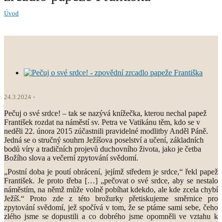
Úvod
24.3.2024
Pečuj o své srdce! – tak se nazývá knížečka, kterou nechal papež
František rozdat na náměstí sv. Petra ve Vatikánu těm, kdo se v
neděli 22. února 2015 zúčastnili pravidelné modlitby Anděl Páně.
Jedná se o stručný souhrn Ježíšova poselství a učení, základních
bodů víry a tradičních projevů duchovního života, jako je četba
Božího slova a večerní zpytování svědomí.
„Postní doba je poutí obrácení, jejímž středem je srdce,“ řekl papež
František. Je proto třeba […] „pečovat o své srdce, aby se nestalo
náměstím, na němž může volně pobíhat kdekdo, ale kde zcela chybí
Ježíš.“ Proto zde z této brožurky přetiskujeme směrnice pro
zpytování svědomí, jež spočívá v tom, že se ptáme sami sebe, čeho
zlého jsme se dopustili a co dobrého jsme opomněli ve vztahu k