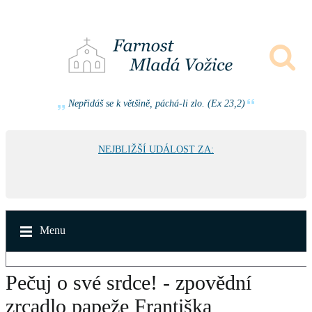
Nepřidáš se k většině, páchá-li zlo. (Ex 23,2)
NEJBLIŽŠÍ UDÁLOST ZA:
Menu
Pečuj o své srdce! - zpovědní
zrcadlo papeže Františka