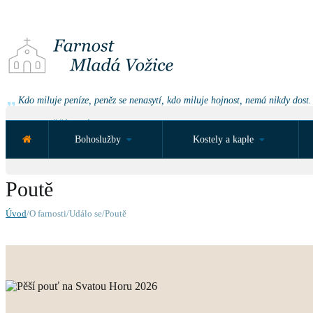
Kdo miluje peníze, peněz se nenasytí, kdo miluje hojnost, nemá nikdy dost.
NEJBLIŽŠÍ UDÁLOST ZA:
Bohoslužby
Kostely a kaple
Poutě
Úvod
/O farnosti/Událo se/Poutě