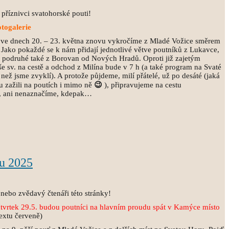
 příznivci svatohorské pouti!
otogalerie
 ve dnech 20. – 23. května znovu vykročíme z Mladé Vožice směrem
. Jako pokaždé se k nám přidají jednotlivé větve poutníků z Lukavce,
c, podruhé také z Borovan od Nových Hradů. Oproti již zajetým
 sv. na cestě a odchod z Milína bude v 7 h (a také program na Svaté
ež jsme zvyklí). A protože půjdeme, milí přátelé, už po desáté (jaká
lu zažili na poutích i mimo ně
😉
), připravujeme na cestu
, ani nenaznačíme, kdepak…
u 2025
nebo zvědavý čtenáři této stránky!
tvrtek 29.5. budou poutníci na hlavním proudu spát v
Kamýce místo
extu červeně)