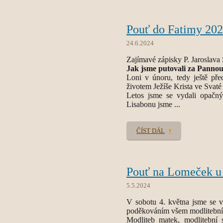
Pouť do Fatimy 20
24.6.2024
Zajímavé zápisky P. Jaroslava 
Jak jsme putovali za Pannou
Loni v únoru, tedy ještě pře
životem Ježíše Krista ve Svaté
Letos jsme se vydali opačn
Lisabonu jsme ...
ČÍST DÁL
Pouť na Lomeček u 
5.5.2024
V sobotu 4. května jsme se 
poděkováním všem modlitebním
Modliteb matek, modlitební