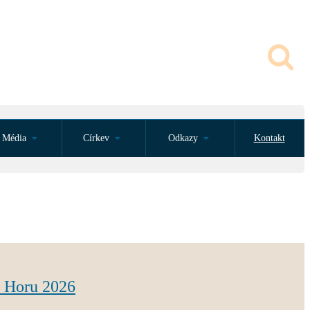
Média
Církev
Odkazy
Kontakt
u Horu 2026