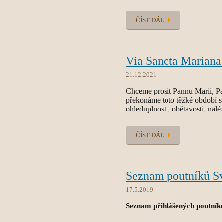
ČÍST DÁL
Via Sancta Mariana
21.12.2021
Chceme prosit Pannu Marii, Pa
překonáme toto těžké období s 
ohleduplnosti, obětavosti, nalé
ČÍST DÁL
Seznam poutníků S
17.5.2019
Seznam přihlášených poutník