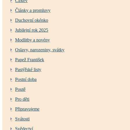
Církev
Články a promluvy
Duchovní okénko
Jubilejní rok 2025
Modlitby a novény
Oslavy, narozeniny, svátky
Papež František
Pastýřské listy
Postní doba
Poutě
Pro děti
Připravujeme
Svátosti
Svědectví