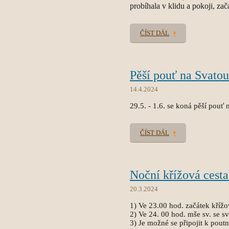
probíhala v klidu a pokoji, zača
ČÍST DÁL
Pěší pouť na Svato
14.4.2024
29.5. - 1.6. se koná pěší pouť
ČÍST DÁL
Noční křížová cesta
20.3.2024
1) Ve 23.00 hod. začátek křížo
2) Ve 24. 00 hod. mše sv. se sv
3) Je možné se připojit k pout