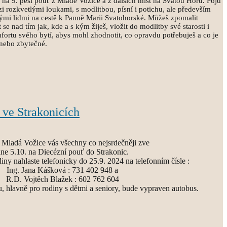
a 9. pěší pouť z Mladé Vožice a z dalších míst na Svatou Horu. Pojď
i rozkvetlými loukami, s modlitbou, písní i potichu, ale především
rými lidmi na cestě k Panně Marii Svatohorské. Můžeš zpomalit
 se nad tím jak, kde a s kým žiješ, vložit do modlitby své starosti i
mfortu svého bytí, abys mohl zhodnotit, co opravdu potřebuješ a co je
 nebo zbytečné.
 ve Strakonicích
 Mladá Vožice vás všechny co nejsrdečněji zve
ne 5.10. na Diecézní pouť do Strakonic.
diny nahlaste telefonicky do 25.9. 2024 na telefonním čísle :
Ing. Jana Kášková : 731 402 948 a
R.D. Vojtěch Blažek : 602 762 604
, hlavně pro rodiny s dětmi a seniory, bude vypraven autobus.