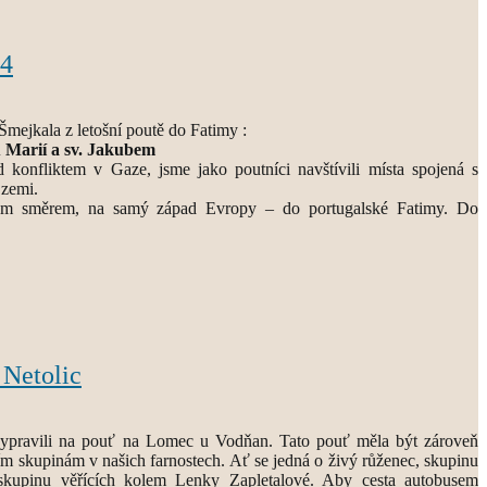
24
Šmejkala z letošní poutě do Fatimy :
 Marií a sv. Jakubem
d konfliktem v Gaze, jsme jako poutníci navštívili místa spojená s
 zemi.
ým směrem, na samý západ Evropy – do portugalské Fatimy. Do
Netolic
vypravili na pouť na Lomec u Vodňan. Tato pouť měla být zároveň
 skupinám v našich farnostech. Ať se jedná o živý růženec, skupinu
 skupinu věřících kolem Lenky Zapletalové. Aby cesta autobusem