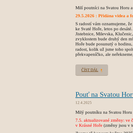
Milí poutníci na Svatou Horu a
29.5.2026 : Přidána videa a f
S radostí vám oznamujeme, že
ke Svaté Hoře, letos po desáté
Jistebnice, Milevska, Klučeni
zvyklostem bude druhý den mše
Hoře bude posunutý o hodinu, n
radost, kolik už jsme toho spo
překvapeníčko, ale neřekneme
ČÍST DÁL
Pouť na Svatou Hor
12.4.2025
Milý poutníku na Svatou Horu 
7.5. aktualizované změny: ve č
v Krásné Hoře
(změny jsou v t