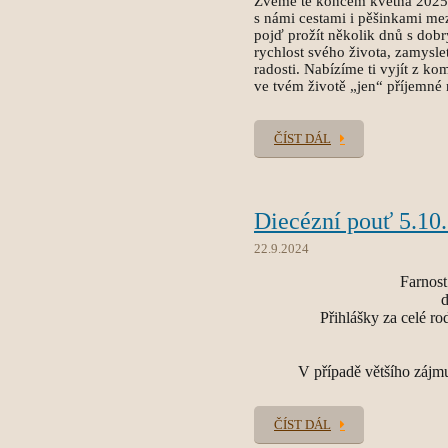
Zveme tě koncem května 2025 n
s námi cestami i pěšinkami mez
pojď prožít několik dnů s dob
rychlost svého života, zamyslet
radosti. Nabízíme ti vyjít z ko
ve tvém životě „jen“ příjemné
ČÍST DÁL
Diecézní pouť 5.10.
22.9.2024
Farnost
d
Přihlášky za celé ro
V případě většího zájmu
ČÍST DÁL