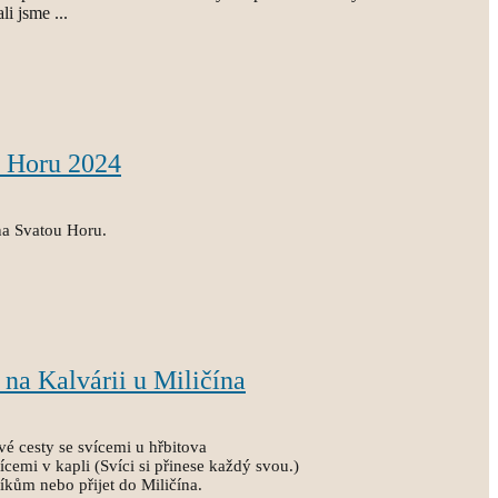
li jsme ...
u Horu 2024
 na Svatou Horu.
 na Kalvárii u Miličína
vé cesty se svícemi u hřbitova
ícemi v kapli (Svíci si přinese každý svou.)
níkům nebo přijet do Miličína.