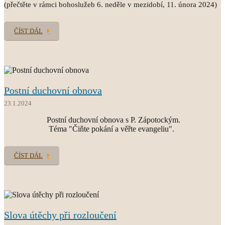
(přečtěte v rámci bohoslužeb 6. neděle v mezidobí, 11. února 2024)
ČÍST DÁL
Postní duchovní obnova
23.1.2024
Postní duchovní obnova s P. Zápotockým.
Téma "Čiňte pokání a věřte evangeliu".
ČÍST DÁL
Slova útěchy při rozloučení