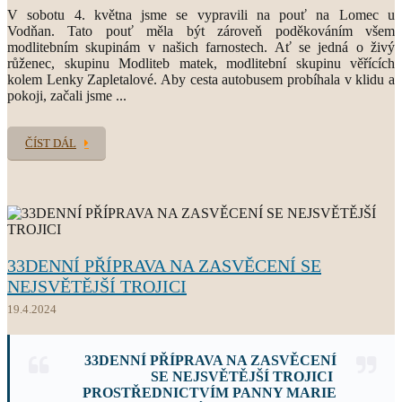
V sobotu 4. května jsme se vypravili na pouť na Lomec u
Vodňan. Tato pouť měla být zároveň poděkováním všem
modlitebním skupinám v našich farnostech. Ať se jedná o živý
růženec, skupinu Modliteb matek, modlitební skupinu věřících
kolem Lenky Zapletalové. Aby cesta autobusem probíhala v klidu a
pokoji, začali jsme ...
ČÍST DÁL
33DENNÍ PŘÍPRAVA NA ZASVĚCENÍ SE
NEJSVĚTĚJŠÍ TROJICI
19.4.2024
33DENNÍ
PŘÍPRAVA NA ZASVĚCENÍ
SE NEJSVĚTĚJŠÍ TROJICI
PROSTŘEDNICTVÍM PANNY MARIE