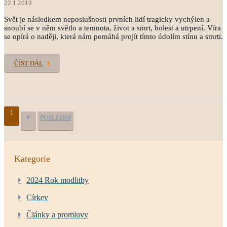
22.1.2019
Svět je následkem neposlušnosti prvních lidí tragicky vychýlen a
snoubí se v něm světlo a temnota, život a smrt, bolest a utrpení. Víra
se opírá o naději, která nám pomáhá projít tímto údolím stínu a smrti.
ČÍST DÁL
1
POSLEDNÍ
Kategorie
2024 Rok modlitby
Církev
Články a promluvy