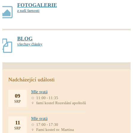
FOTOGALERIE
z naší farnosti
BLOG
všechny články
Nadcházející události
Mše svatá
09
11:00 - 11:35
SRP
farní kostel Rozeslání apoštolů
Mše svatá
11
17:00 - 17:30
SRP
Farní kostel sv. Martina