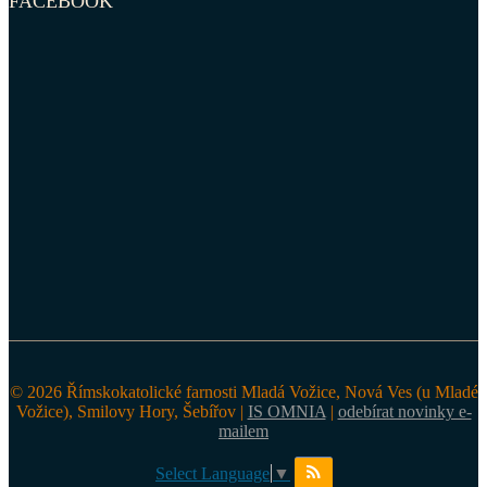
FACEBOOK
© 2026 Římskokatolické farnosti Mladá Vožice, Nová Ves (u Mladé
Vožice), Smilovy Hory, Šebířov |
IS OMNIA
|
odebírat novinky e-
mailem
Select Language
▼