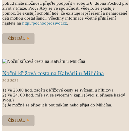
pokud máte možnost, přijďte podpořit v sobotu 6. dubna Pochod pro
život v Praze. Proč? Aby se ve společnosti vědělo, že existuje
pomoc, že existují ochotní lidé, že existuje lepší řešení a nenarozené
děti mohou dostat šanci. Všechny informace včetně přihlášení
najdete na
http://pochodprozivot.cz
.
ČÍST DÁL
Noční křížová cesta na Kalvárii u Miličína
20.3.2024
1) Ve 23.00 hod. začátek křížové cesty se svícemi u hřbitova
2) Ve 24. 00 hod. mše sv. se svícemi v kapli (Svíci si přinese každý
svou.)
3) Je možné se připojit k poutníkům nebo přijet do Miličína.
ČÍST DÁL