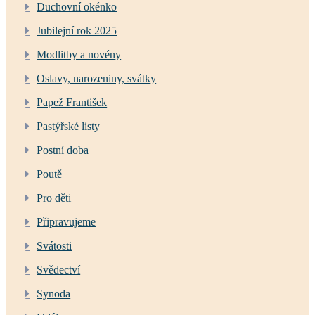
Duchovní okénko
Jubilejní rok 2025
Modlitby a novény
Oslavy, narozeniny, svátky
Papež František
Pastýřské listy
Postní doba
Poutě
Pro děti
Připravujeme
Svátosti
Svědectví
Synoda