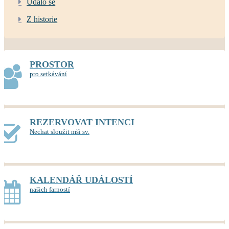
Událo se
Z historie
PROSTOR
pro setkávání
REZERVOVAT INTENCI
Nechat sloužit mši sv.
KALENDÁŘ UDÁLOSTÍ
našich farností