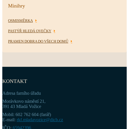
Minihry
OSMISMĚRKA
PASTÝŘ HLEDÁ OVEČKY
PRAMEN DOBRA DO VŠECH DOMŮ
KONTAKT
Adresa farního úřadu
Morávkovo náměstí 21,
391 43 Mladá Vožice
Mobil: 602 762 604 (farář)
E-mail:
rkf.mladavozice@dicb.cz
IČO:
65942396