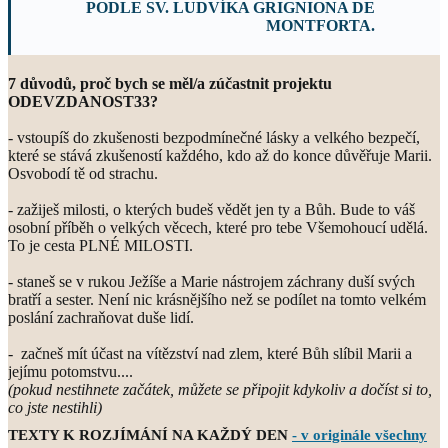
PODLE SV. LUDVÍKA GRIGNIONA DE
MONTFORTA.
7 důvodů, proč bych se měl/a zúčastnit projektu
ODEVZDANOST33?
- vstoupíš do zkušenosti bezpodmínečné lásky a velkého bezpečí,
které se stává zkušeností každého, kdo až do konce důvěřuje Marii.
Osvobodí tě od strachu.
- zažiješ milosti, o kterých budeš vědět jen ty a Bůh. Bude to váš
osobní příběh o velkých věcech, které pro tebe Všemohoucí udělá.
To je cesta PLNÉ MILOSTI.
- staneš se v rukou Ježíše a Marie nástrojem záchrany duší svých
bratří a sester. Není nic krásnějšího než se podílet na tomto velkém
poslání zachraňovat duše lidí.
- začneš mít účast na vítězství nad zlem, které Bůh slíbil Marii a
jejímu potomstvu....
(pokud nestihnete začátek, můžete se připojit kdykoliv a dočíst si to,
co jste nestihli)
TEXTY K ROZJÍMÁNÍ NA KAŽDÝ DEN
- v originále všechny