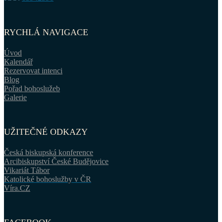
RYCHLÁ NAVIGACE
Úvod
Kalendář
Rezervovat intenci
Blog
Pořad bohoslužeb
Galerie
UŽITEČNÉ ODKAZY
Česká biskupská konference
Arcibiskupství České Budějovice
Vikariát Tábor
Katolické bohoslužby v ČR
Víra.CZ