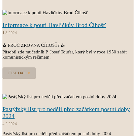
Informace k pouti Havlíčkův Brod Číhošť
1.3.2024
⛪ PROČ ZROVNA ČÍHOŠŤ? ⛪
Působil zde mučedník P. Josef Toufar, který byl v roce 1950 zabit
komunistickým režimem.
ČÍST DÁL
Pastýřský list pro neděli před začátkem postní doby
2024
4.2.2024
Pastýřský list pro neděli před začátkem postní doby 2024