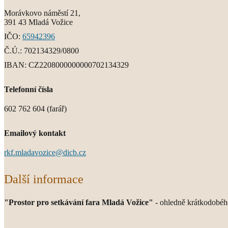
Morávkovo náměstí 21,
391 43 Mladá Vožice
IČO:
65942396
Č.Ú.:
702134329/0800
IBAN:
CZ2208000000000702134329
Telefonní čísla
602 762 604 (farář)
Emailový kontakt
rkf.mladavozice@dicb.cz
Další informace
"Prostor pro setkávání fara Mladá Vožice"
- ohledně krátkodobého