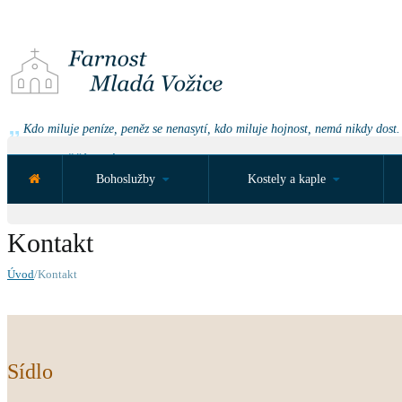
Kdo miluje peníze, peněz se nenasytí, kdo miluje hojnost, nemá nikdy dost.
NEJBLIŽŠÍ UDÁLOST ZA:
Bohoslužby
Kostely a kaple
Kontakt
Úvod
/Kontakt
Sídlo