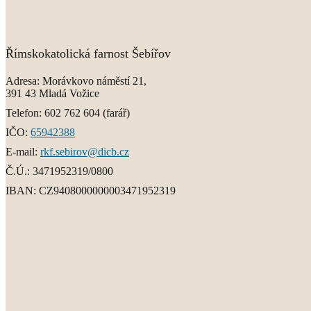
Římskokatolická farnost Šebířov
Adresa:
Morávkovo náměstí 21,
391 43 Mladá Vožice
Telefon:
602 762 604
(farář)
IČO:
65942388
E-mail:
rkf.sebirov@dicb.cz
Č.Ú.:
3471952319/0800
IBAN:
CZ9408000000003471952319