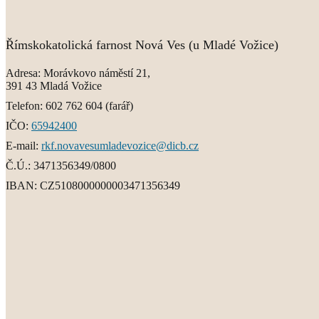
Římskokatolická farnost Nová Ves (u Mladé Vožice)
Adresa:
Morávkovo náměstí 21,
391 43 Mladá Vožice
Telefon:
602 762 604
(farář)
IČO:
65942400
E-mail:
rkf.novavesumladevozice@dicb.cz
Č.Ú.:
3471356349/0800
IBAN:
CZ5108000000003471356349