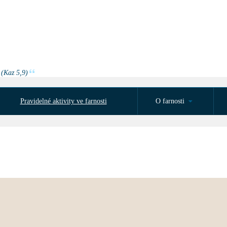
 (Kaz 5,9)
Pravidelné aktivity ve farnosti
O farnosti