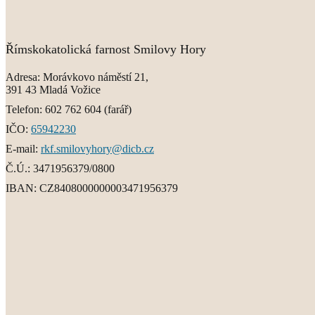
Římskokatolická farnost Smilovy Hory
Adresa:
Morávkovo náměstí 21,
391 43 Mladá Vožice
Telefon:
602 762 604
(farář)
IČO:
65942230
E-mail:
rkf.smilovyhory@dicb.cz
Č.Ú.:
3471956379/0800
IBAN:
CZ8408000000003471956379