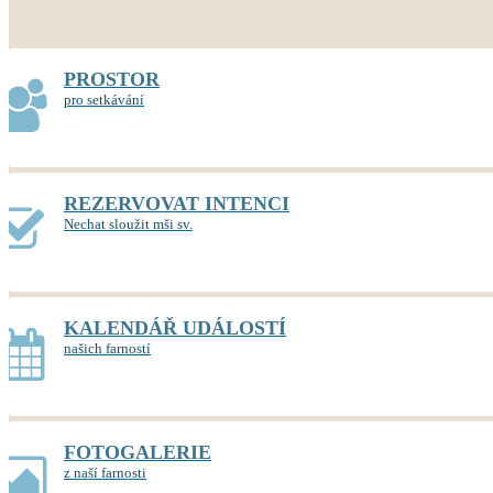
PROSTOR
pro setkávání
REZERVOVAT INTENCI
Nechat sloužit mši sv.
KALENDÁŘ UDÁLOSTÍ
našich farností
FOTOGALERIE
z naší farnosti