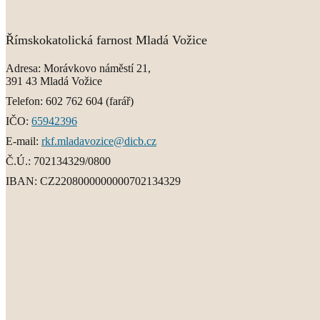
Římskokatolická farnost Mladá Vožice
Adresa:
Morávkovo náměstí 21,
391 43 Mladá Vožice
Telefon:
602 762 604
(farář)
IČO:
65942396
E-mail:
rkf.mladavozice@dicb.cz
Č.Ú.:
702134329/0800
IBAN:
CZ2208000000000702134329