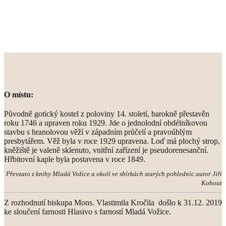
O místu:
Původně gotický kostel z poloviny 14. století, barokně přestavěn
roku 1746 a upraven roku 1929. Jde o jednolodní obdélníkovou
stavbu s hranolovou věží v západním průčelí a pravoúhlým
presbytářem. Věž byla v roce 1929 upravena. Loď má plochý strop,
kněžiště je valeně sklenuto, vnitřní zařízení je pseudorenesanční.
Hřbitovní kaple byla postavena v roce 1849.
Převzato z knihy Mladá Vožice a okolí ve sbírkách starých pohlednic autor Jiří
Kohout
Z rozhodnutí biskupa Mons. Vlastimila Kročila došlo k 31.12. 2019
ke sloučení farnosti Hlasivo s farností Mladá Vožice.