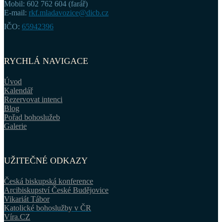
Mobil: 602 762 604 (farář)
E-mail:
rkf.mladavozice@dicb.cz
IČO:
65942396
RYCHLÁ NAVIGACE
Úvod
Kalendář
Rezervovat intenci
Blog
Pořad bohoslužeb
Galerie
UŽITEČNÉ ODKAZY
Česká biskupská konference
Arcibiskupství České Budějovice
Vikariát Tábor
Katolické bohoslužby v ČR
Víra.CZ