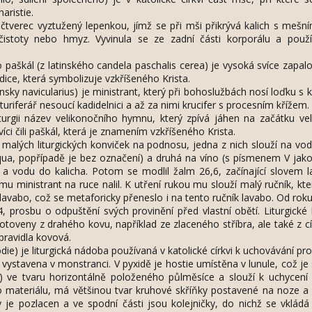
aristie.
ý čtverec vyztužený lepenkou, jímž se při mši přikrývá kalich s meš
čistoty nebo hmyz. Vyvinula se ze zadní části korporálu a použ
o paškál (z latinského candela paschalis cerea) je vysoká svíce zapal
tradice, která symbolizuje vzkříšeného Krista.
tinsky navicularius) je ministrant, který při bohoslužbách nosí loďku s 
uriferář nesoucí kadidelnici a až za nimi krucifer s procesním křížem.
 liturgii název velikonočního hymnu, který zpívá jáhen na začátku ve
víci čili paškál, která je znamením vzkříšeného Krista.
ce malých liturgických konviček na podnosu, jedna z nich slouží na v
ua, popřípadě je bez označení) a druhá na víno (s písmenem V jako
a vodu do kalicha. Potom se modlil žalm 26,6, začínající slovem l
 mu ministrant na ruce nalil. K utření rukou mu slouží malý ručník, kt
l lavabo, což se metaforicky přeneslo i na tento ručník lavabo. Od rok
prosbu o odpuštění svých provinění před vlastní obětí. Liturgické 
otoveny z drahého kovu, například ze zlaceného stříbra, ale také z 
pravidla kovová.
odie) je liturgická nádoba používaná v katolické církvi k uchovávání 
vystavena v monstranci. V pyxidě je hostie umístěna v lunule, což je
á) ve tvaru horizontálně položeného půlměsíce a slouží k uchycení 
o materiálu, má většinou tvar kruhové skříňky postavené na noze a 
y je pozlacen a ve spodní části jsou kolejničky, do nichž se vkládá