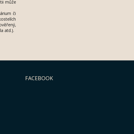
stii může
árium či
kostelích
ověřený,
a atd.).
FACEBOOK