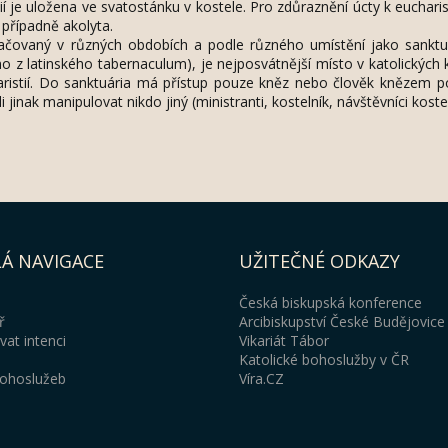
 je uložena ve svatostánku v kostele. Pro zdůraznění úcty k euchari
případně akolyta.
značovaný v různých obdobích a podle různého umístění jako sanktu
 z latinského tabernaculum), je nejposvátnější místo v katolických 
haristií. Do sanktuária má přístup pouze kněz nebo člověk knězem p
 jinak manipulovat nikdo jiný (ministranti, kostelník, návštěvníci kostel
Á NAVIGACE
UŽITEČNÉ ODKAZY
Česká biskupská konference
ř
Arcibiskupství České Budějovice
at intenci
Vikariát Tábor
Katolické bohoslužby v ČR
ohoslužeb
Víra.CZ