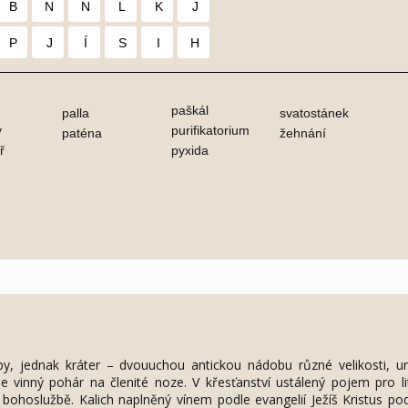
B
N
N
L
K
J
P
J
Í
S
I
H
paškál
palla
svatostánek
y
purifikatorium
paténa
žehnání
ř
pyxida
typy, jednak kráter – dvouuchou antickou nádobu různé velikosti, u
le vinný pohár na členité noze. V křesťanství ustálený pojem pro li
ohoslužbě. Kalich naplněný vínem podle evangelií Ježíš Kristus po