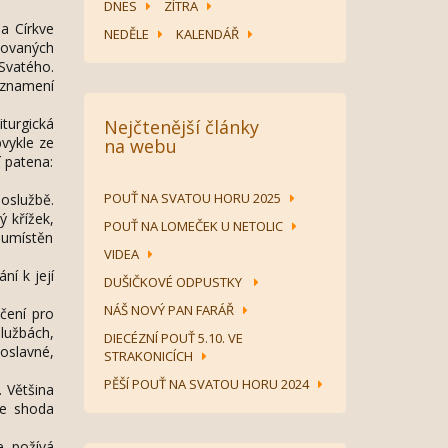
DNES
ZÍTRA
 a Církve
NEDĚLE
KALENDÁŘ
iňovaných
Svatého.
 znamení
turgická
Nejčtenější články
bvykle ze
na webu
í patena:
POUŤ NA SVATOU HORU 2025
hoslužbě.
ý křížek,
POUŤ NA LOMEČEK U NETOLIC
 umístěn
VIDEA
ní k její
DUŠIČKOVÉ ODPUSTKY
NÁŠ NOVÝ PAN FARÁŘ
ačení pro
službách,
DIECÉZNÍ POUŤ 5.10. VE
oslavné,
STRAKONICÍCH
PĚŠÍ POUŤ NA SVATOU HORU 2024
. Většina
je shoda
e požívá