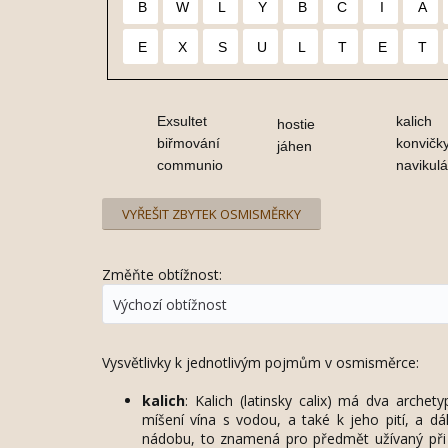
B
W
L
Y
B
C
I
A
E
X
S
U
L
T
E
T
Exsultet
kalich
hostie
biřmování
konvičk
jáhen
communio
navikulá
VYŘEŠIT ZBYTEK OSMISMĚRKY
Změňte obtížnost:
Výchozí obtížnost
Vysvětlivky k jednotlivým pojmům v osmisměrce:
kalich
: Kalich (latinsky calix) má dva arche
míšení vína s vodou, a také k jeho pití, a dá
nádobu, to znamená pro předmět užívaný při b