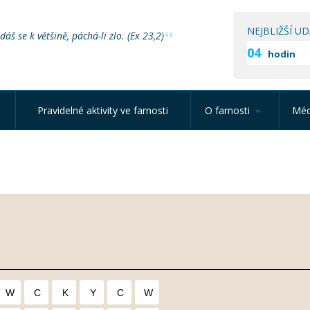
NEJBLIŽŠÍ UD
áš se k většině, páchá-li zlo. (Ex 23,2)
04
hodin
Pravidelné aktivity ve farnosti
O farnosti
Méd
W
C
K
Y
C
W