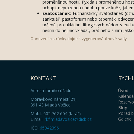
proměněnou hostií. Pyxida s proměněnou hostií
uchopit neprázdnou nádobu pouze kněz, jáhen 
svatostánek
: Eucharistický svatostánek (o
sanktuář, pastoforium nebo tabernákl odvozeno
určené pro ukládání liturgických nádob s euc
nesmí do něj nic vkládat, brát nebo s ním jakkoli
Obnovením stránky dojde k vygenerování nové sady
KONTAKT
RYCHL
Adresa farního úřadu
Úvod
Kalendá
Morávkovo náměstí 21,
Rezervov
391 43 Mladá Vožice
Blog
Pořad b
Mobil: 602 762 604 (farář)
Galerie
E-mail:
rkf.mladavozice@dicb.cz
IČO:
65942396