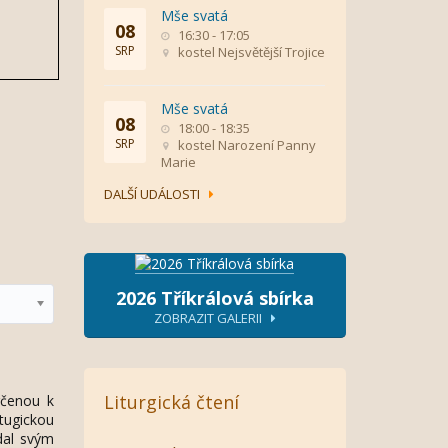
Mše svatá
08
16:30 - 17:05
SRP
kostel Nejsvětější Trojice
Mše svatá
08
18:00 - 18:35
SRP
kostel Narození Panny
Marie
DALŠÍ UDÁLOSTI
2026 Tříkrálová sbírka
ZOBRAZIT GALERII
Liturgická čtení
rčenou k
tugickou
dal svým