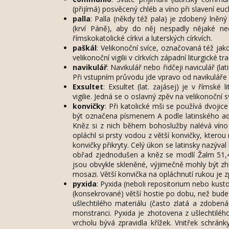
(přijímá) posvěcený chléb a víno při slavení euch
palla
: Palla (někdy též pala) je zdobený lněn
(krví Páně), aby do něj nespadly nějaké ne
římskokatolické církvi a luterských církvích.
paškál
: Velikonoční svíce, označovaná též jak
velikonoční vigilii v církvích západní liturgické 
navikulář
: Navikulář nebo řidčeji naviculář (la
Při vstupním průvodu jde vpravo od navikuláře t
Exsultet
: Exsultet (lat. zajásej) je v římské
vigilie. Jedná se o oslavný zpěv na velikonoční s
konvičky
: Při katolické mši se používá dvoji
být označena písmenem A podle latinského aq
Kněz si z nich během bohoslužby nalévá víno 
opláchl si prsty vodou z větší konvičky, kterou
konvičky přikryty. Celý úkon se latinsky nazýva
obřad zjednodušen a kněz se modlí Žalm 51,4, 
jsou obvykle skleněné, výjimečně mohly být zh
mosazi. Větší konvička na opláchnutí rukou je z
pyxida
: Pyxida (neboli repositorium nebo kust
(konsekrované) větší hostie po dobu, než bude 
ušlechtilého materiálu (často zlatá a zdoben
monstranci. Pyxida je zhotovena z ušlechtiléh
vrcholu bývá zpravidla křížek. Vnitřek schránk