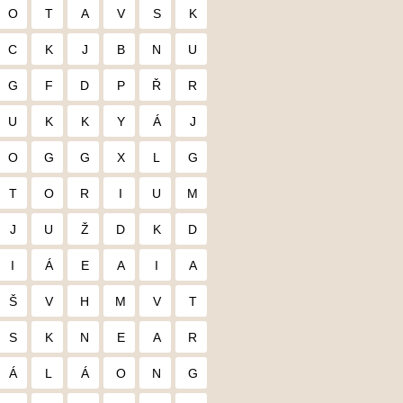
O
T
A
V
S
K
C
K
J
B
N
U
G
F
D
P
Ř
R
U
K
K
Y
Á
J
O
G
G
X
L
G
T
O
R
I
U
M
J
U
Ž
D
K
D
I
Á
E
A
I
A
Š
V
H
M
V
T
S
K
N
E
A
R
Á
L
Á
O
N
G