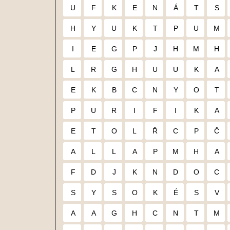
U
F
K
E
N
Á
T
S
H
Y
U
K
T
P
U
M
I
E
G
P
J
H
M
H
L
R
G
H
U
U
K
A
E
K
B
C
N
Y
O
T
P
U
R
I
F
I
K
A
E
T
O
L
Ř
C
P
Č
A
L
L
A
P
M
H
A
F
D
J
K
N
D
O
C
S
Y
S
O
K
É
S
V
A
A
G
H
C
N
T
M