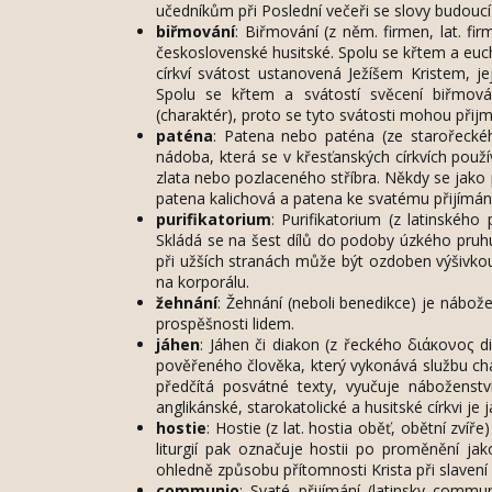
učedníkům při Poslední večeři se slovy budoucí
biřmování
: Biřmování (z něm. firmen, lat. fi
československé husitské. Spolu se křtem a euch
církví svátost ustanovená Ježíšem Kristem, 
Spolu se křtem a svátostí svěcení biřmován
(charaktér), proto se tyto svátosti mohou přijm
paténa
: Patena nebo paténa (ze starořeckéh
nádoba, která se v křesťanských církvích použív
zlata nebo pozlaceného stříbra. Někdy se jako p
patena kalichová a patena ke svatému přijímání
purifikatorium
: Purifikatorium (z latinského 
Skládá se na šest dílů do podoby úzkého pruhu, 
při užších stranách může být ozdoben výšivkou
na korporálu.
žehnání
: Žehnání (neboli benedikce) je nábož
prospěšnosti lidem.
jáhen
: Jáhen či diakon (z řeckého διάκονος di
pověřeného člověka, který vykonává službu char
předčítá posvátné texty, vyučuje náboženstv
anglikánské, starokatolické a husitské církvi je
hostie
: Hostie (z lat. hostia oběť, obětní zvíř
liturgií pak označuje hostii po proměnění ja
ohledně způsobu přítomnosti Krista při slavení 
communio
: Svaté přijímání (latinsky commun