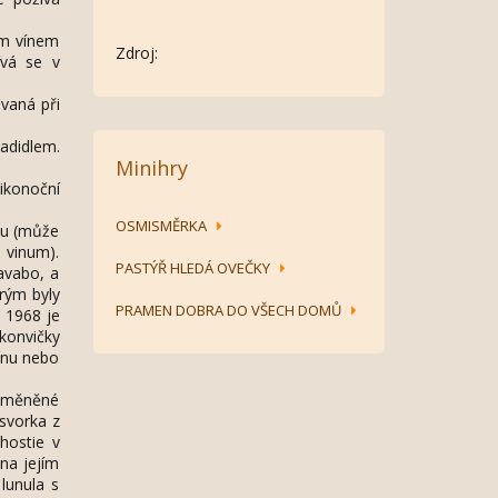
ním vínem
Zdroj:
ívá se v
ovaná při
kadidlem.
Minihry
likonoční
OSMISMĚRKA
odu (může
 vinum).
PASTÝŘ HLEDÁ OVEČKY
avabo, a
erým byly
PRAMEN DOBRA DO VŠECH DOMŮ
u 1968 je
konvičky
cínu nebo
proměněné
 svorka z
hostie v
na jejím
 lunula s