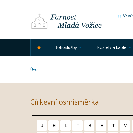
Nepřid
Bohoslužby
Kostely a kaple
Úvod
Církevní osmisměrka
J
E
L
F
B
E
T
V