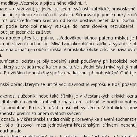
 modlitby „Vezměte a pijte z něho všichni…“.
rmare – utvrzovati) je jedna ze sedmi svátostí katolické, pravoslavné
aristií je jednou z iniciačních svátostí. Biřmování je podle nauky zm
jejímž prostřednictvím křesťan od Boha dostává pečeť daru Ducha 
í podle katolické nauky vtiskuje do nitra člověka nezrušitelné
out jen jedenkrát za život.
o πατήνα přes lat. patina, středověkou latinou patena miska) je li
á při slavení eucharistie. Mívá tvar okrouhlého talířku a vyrábí se o
atena označuje i obětní miska. V římskokatolické církvi se užívá dvoj
.
purificatio, očista) je bílý obdélný šátek používaný při katolické bo
který se vkládá mezi kalich a pallu. Ve střední části mívá vyšitý mal
. Po většinu bohoslužby spočívá na kalichu, při bohoslužbě Oběti je
enský obřad, kterým se určité věci slavnostně vyprošuje Boží požehná
akonos, služebník, nebo také číšník) je v křesťanských církvích ozn
itativního a administrativního charakteru, aktivně se podílí na boho
í a podobně. Pro svůj úřad musí být vysvěcen. V katolické, prav
 jáhenství prvním stupněm svátosti svěcení.
e) označuje v křesťanské tradici chléb připravený ke slavení eucharistie
ko „tělo Kristovo“, mezi jednotlivými křesťanskými církvemi nepanu
eucharistie.
io, sdílení společného) je v katolické církvi část mše, při které s