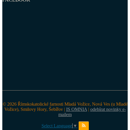
© 2026 Římskokatolické farnosti Mladá Vožice, Nová Ves (u Mladé
Vožice), Smilovy Hory, Šebířov |
IS OMNIA
|
odebírat novinky e-
mailem
Select Language
▼