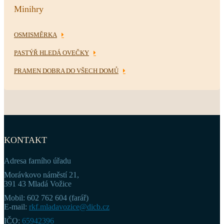
Minihry
OSMISMĚRKA
PASTÝŘ HLEDÁ OVEČKY
PRAMEN DOBRA DO VŠECH DOMŮ
KONTAKT
Adresa farního úřadu
Morávkovo náměstí 21,
391 43 Mladá Vožice
Mobil: 602 762 604 (farář)
E-mail:
rkf.mladavozice@dicb.cz
IČO:
65942396