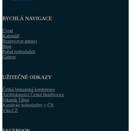
RYCHLÁ NAVIGACE
Úvod
Kalendář
Rezervovat intenci
Blog
Pořad bohoslužeb
Galerie
UŽITEČNÉ ODKAZY
Česká biskupská konference
Arcibiskupství České Budějovice
Vikariát Tábor
Katolické bohoslužby v ČR
Víra.CZ
FACEBOOK