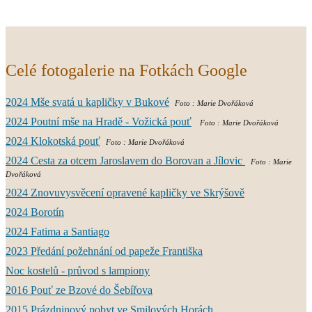
Celé fotogalerie na Fotkách Google
2024 Mše svatá u kapličky v Bukové
Foto : Marie Dvořáková
2024 Poutní mše na Hradě - Vožická pouť
Foto : Marie Dvořáková
2024 Klokotská pouť
Foto : Marie Dvořáková
2024 Cesta za otcem Jaroslavem do Borovan a Jílovic
Foto : Marie
Dvořáková
2024 Znovuvysvěcení opravené kapličky ve Skrýšově
2024 Borotín
2024 Fatima a Santiago
2023 Předání požehnání od papeže Františka
Noc kostelů - průvod s lampiony
2016 Pouť ze Bzové do Šebířova
2015 Prázdninový pobyt ve Smilových Horách