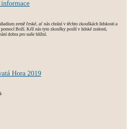
 informace
lladium země české, ať nás chrání v těchto zkouškách lidskosti a
pomocí Boží. Kéž nás tyto zkoušky posílí v lidské zralosti,
zání dobra pro naše bližní.
vatá Hora 2019
ů