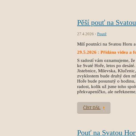
Pěší pouť na Svato
27.4.2026
Poutě
Milí poutníci na Svatou Horu a
29.5.2026 : Přidána videa a f
S radostí vám oznamujeme, že
ke Svaté Hoře, letos po desáté
Jistebnice, Milevska, Klučeni
zvyklostem bude druhý den mše
Hoře bude posunutý o hodinu, n
radost, kolik už jsme toho spo
překvapeníčko, ale neřekneme
ČÍST DÁL
Pouť na Svatou Hor