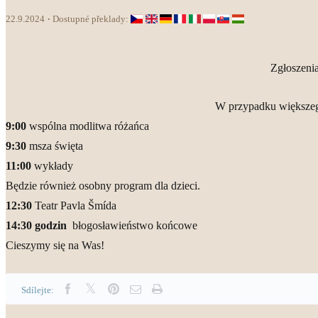
22.9.2024
Dostupné překlady:
Zgłoszenia
W przypadku większego
9:00
wspólna modlitwa różańca
9:30
msza święta
11:00
wykłady
Będzie również osobny program dla dzieci.
12:30
Teatr Pavla Šmída
14:30
godzin
błogosławieństwo końcowe
Cieszymy się na Was!
Sdílejte: