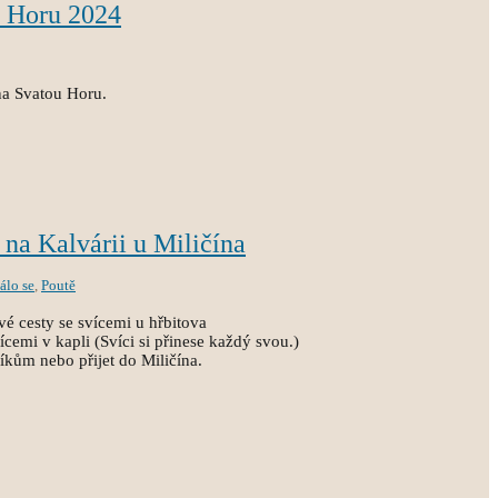
u Horu 2024
 na Svatou Horu.
 na Kalvárii u Miličína
álo se
,
Poutě
vé cesty se svícemi u hřbitova
ícemi v kapli (Svíci si přinese každý svou.)
níkům nebo přijet do Miličína.