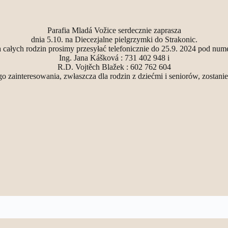
Parafia Mladá Vožice serdecznie zaprasza
dnia 5.10. na Diecezjalne pielgrzymki do Strakonic.
 całych rodzin prosimy przesyłać telefonicznie do 25.9. 2024 pod nume
Ing. Jana Kášková : 731 402 948 i
R.D. Vojtěch Blažek : 602 762 604
 zainteresowania, zwłaszcza dla rodzin z dziećmi i seniorów, zostani