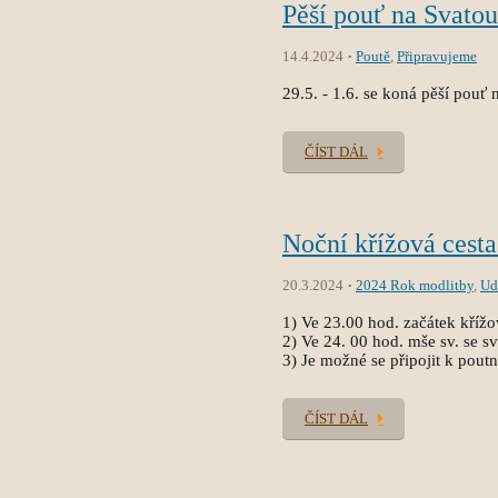
Pěší pouť na Svato
14.4.2024
Poutě
,
Připravujeme
29.5. - 1.6. se koná pěší pouť
ČÍST DÁL
Noční křížová cesta
20.3.2024
2024 Rok modlitby
,
Ud
1) Ve 23.00 hod. začátek křížo
2) Ve 24. 00 hod. mše sv. se sv
3) Je možné se připojit k pout
ČÍST DÁL