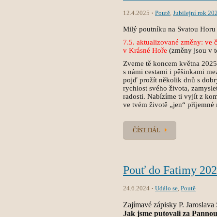
12.4.2025
Poutě
,
Jubilejní rok 20
Milý poutníku na Svatou Horu 
7.5. aktualizované změny: ve č
v Krásné Hoře
(změny jsou v t
Zveme tě koncem května 2025 n
s námi cestami i pěšinkami mez
pojď prožít několik dnů s dob
rychlost svého života, zamyslet
radosti. Nabízíme ti vyjít z ko
ve tvém životě „jen“ příjemné
ČÍST DÁL
Pouť do Fatimy 20
24.6.2024
Událo se
,
Poutě
Zajímavé zápisky P. Jaroslava 
Jak jsme putovali za Pannou