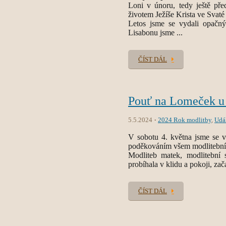
Loni v únoru, tedy ještě pře
životem Ježíše Krista ve Svaté
Letos jsme se vydali opačn
Lisabonu jsme ...
ČÍST DÁL
Pouť na Lomeček u 
5.5.2024
2024 Rok modlitby
,
Udá
V sobotu 4. května jsme se 
poděkováním všem modlitebním
Modliteb matek, modlitební
probíhala v klidu a pokoji, zača
ČÍST DÁL