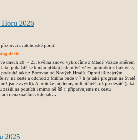
u Horu 2026
 příznivci svatohorské pouti!
otogalerie
 ve dnech 20. – 23. května znovu vykročíme z Mladé Vožice směrem
. Jako pokaždé se k nám přidají jednotlivé větve poutníků z Lukavce,
c, podruhé také z Borovan od Nových Hradů. Oproti již zajetým
 sv. na cestě a odchod z Milína bude v 7 h (a také program na Svaté
ež jsme zvyklí). A protože půjdeme, milí přátelé, už po desáté (jaká
lu zažili na poutích i mimo ně
😉
), připravujeme na cestu
, ani nenaznačíme, kdepak…
u 2025