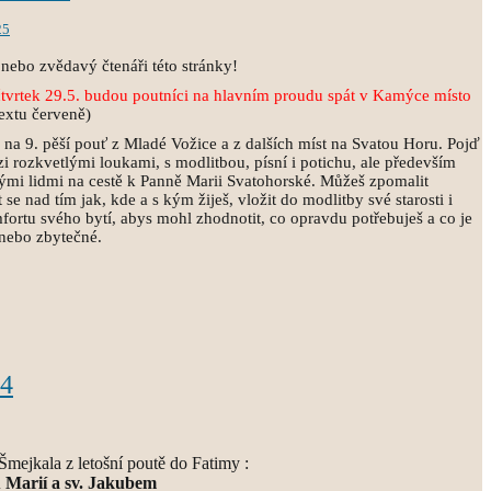
25
nebo zvědavý čtenáři této stránky!
tvrtek 29.5. budou poutníci na hlavním proudu spát v
Kamýce místo
extu červeně)
a 9. pěší pouť z Mladé Vožice a z dalších míst na Svatou Horu. Pojď
i rozkvetlými loukami, s modlitbou, písní i potichu, ale především
rými lidmi na cestě k Panně Marii Svatohorské. Můžeš zpomalit
 se nad tím jak, kde a s kým žiješ, vložit do modlitby své starosti i
mfortu svého bytí, abys mohl zhodnotit, co opravdu potřebuješ a co je
 nebo zbytečné.
24
Šmejkala z letošní poutě do Fatimy :
 Marií a sv. Jakubem