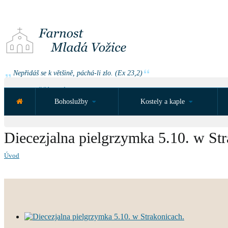
Nepřidáš se k většině, páchá-li zlo. (Ex 23,2)
NEJBLIŽŠÍ UDÁLOST ZA:
Bohoslužby
Kostely a kaple
Diecezjalna pielgrzymka 5.10. w Str
Úvod