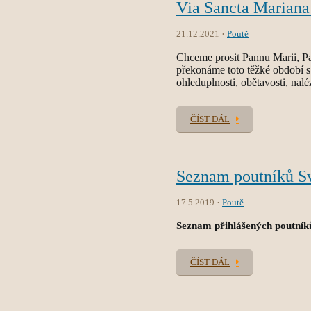
Via Sancta Mariana
21.12.2021
Poutě
Chceme prosit Pannu Marii, Pa
překonáme toto těžké období s 
ohleduplnosti, obětavosti, nalé
ČÍST DÁL
Seznam poutníků S
17.5.2019
Poutě
Seznam přihlášených poutník
ČÍST DÁL