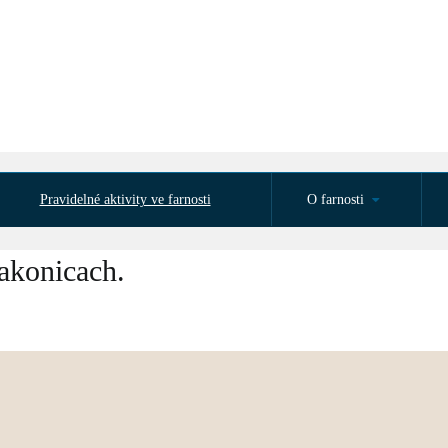
Pravidelné aktivity ve farnosti
O farnosti
akonicach.