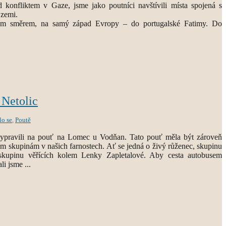
d konfliktem v Gaze, jsme jako poutníci navštívili místa spojená s
 zemi.
ým směrem, na samý západ Evropy – do portugalské Fatimy. Do
Netolic
lo se
,
Poutě
vypravili na pouť na Lomec u Vodňan. Tato pouť měla být zároveň
 skupinám v našich farnostech. Ať se jedná o živý růženec, skupinu
 skupinu věřících kolem Lenky Zapletalové. Aby cesta autobusem
li jsme ...