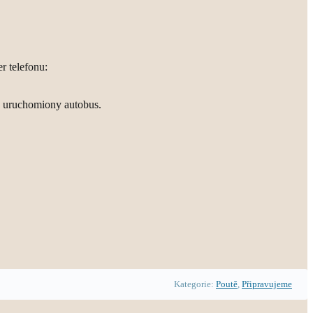
r telefonu:
e uruchomiony autobus.
Kategorie:
Poutě
,
Připravujeme