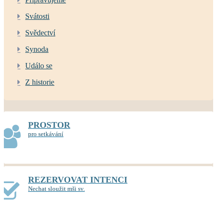
Svátosti
Svědectví
Synoda
Událo se
Z historie
PROSTOR
pro setkávání
REZERVOVAT INTENCI
Nechat sloužit mši sv.