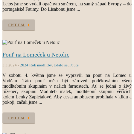
Letos jsme se vydali opačným směrem, na samý západ Evropy – do
portugalské Fatimy. Do Lisabonu jsme ...
ČÍST DÁL
Pouť na Lomeček u Netolic
5.5.2024
2024 Rok modlitby
,
Událo se
,
Poutě
V sobotu 4. května jsme se vypravili na pouť na Lomec u
Vodňan. Tato pouť měla být zároveň poděkováním všem
modlitebním skupinám v našich farnostech. Ať se jedná o živý
růženec, skupinu Modliteb matek, modlitební skupinu věřících
kolem Lenky Zapletalové. Aby cesta autobusem probíhala v klidu a
pokoji, začali jsme ...
ČÍST DÁL