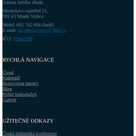
Adresa farního úřadu
Morávkovo náměstí 21,
391 43 Mladá Vožice
Mobil: 602 762 604 (farář)
E-mail:
rkf.mladavozice@dicb.cz
IČO:
65942396
RYCHLÁ NAVIGACE
Úvod
Kalendář
Rezervovat intenci
Blog
Pořad bohoslužeb
Galerie
UŽITEČNÉ ODKAZY
Česká biskupská konference