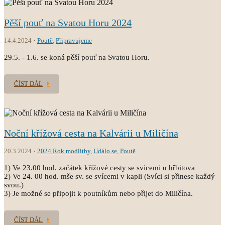
Pěší pouť na Svatou Horu 2024
14.4.2024
Poutě
,
Připravujeme
29.5. - 1.6. se koná pěší pouť na Svatou Horu.
ČÍST DÁL
Noční křížová cesta na Kalvárii u Miličína
20.3.2024
2024 Rok modlitby
,
Událo se
,
Poutě
1) Ve 23.00 hod. začátek křížové cesty se svícemi u hřbitova
2) Ve 24. 00 hod. mše sv. se svícemi v kapli (Svíci si přinese každý
svou.)
3) Je možné se připojit k poutníkům nebo přijet do Miličína.
ČÍST DÁL