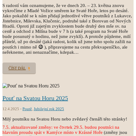
S radostí vám oznamujeme, že ve dnech 20. – 23. května znovu
vykročíme z Mladé Vožice směrem ke Svaté Hoře, letos po desáté.
Jako pokaždé se k nám přidají jednotlivé větve poutníků z Lukavce,
Jistebnice, Milevska, Klučenic, podruhé také z Borovan od Nových
Hradů. Oproti již zajetým zvyklostem bude druhý den mše sv. na
cestě a odchod z Milína bude v 7 h (a také program na Svaté Hoře
bude posunutý o hodinu, než jsme zvyklí). A protože půjdeme, milí
přátelé, už po desáté (jaká radost, kolik už jsme toho spolu zažili na
poutích i mimo ně
😉
), připravujeme na cestu překvapeníčko, ale
neřekneme, ani nenaznačíme, kdepak…
ČÍST DÁL
Pouť na Svatou Horu 2025
12.4.2025
Poutě
,
Jubilejní rok 2025
Milý poutníku na Svatou Horu nebo zvědavý čtenáři této stránky!
7.5. aktualizované změny: ve čtvrtek 29.5. budou poutníci na
hlavním proudu spát v
Kamýce místo v Krásné Hoře
(změny jsou