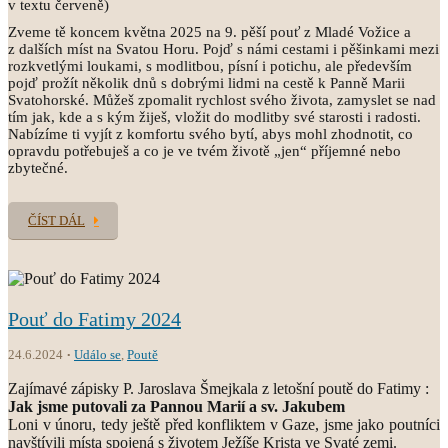
v textu červeně)
Zveme tě koncem května 2025 na 9. pěší pouť z Mladé Vožice a
z dalších míst na Svatou Horu. Pojď s námi cestami i pěšinkami mezi
rozkvetlými loukami, s modlitbou, písní i potichu, ale především
pojď prožít několik dnů s dobrými lidmi na cestě k Panně Marii
Svatohorské. Můžeš zpomalit rychlost svého života, zamyslet se nad
tím jak, kde a s kým žiješ, vložit do modlitby své starosti i radosti.
Nabízíme ti vyjít z komfortu svého bytí, abys mohl zhodnotit, co
opravdu potřebuješ a co je ve tvém životě „jen“ příjemné nebo
zbytečné.
ČÍST DÁL
Pouť do Fatimy 2024
24.6.2024
Událo se
,
Poutě
Zajímavé zápisky P. Jaroslava Šmejkala z letošní poutě do Fatimy :
Jak jsme putovali za Pannou Marií a sv. Jakubem
Loni v únoru, tedy ještě před konfliktem v Gaze, jsme jako poutníci
navštívili místa spojená s životem Ježíše Krista ve Svaté zemi.