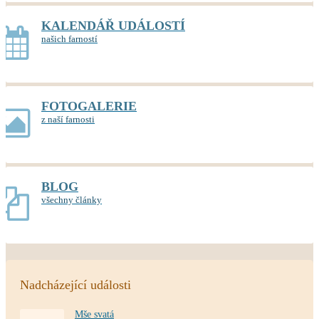
KALENDÁŘ UDÁLOSTÍ
našich farností
FOTOGALERIE
z naší farnosti
BLOG
všechny články
Nadcházející události
Mše svatá