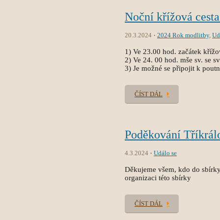
Noční křížová cesta
20.3.2024
2024 Rok modlitby
,
Ud
1) Ve 23.00 hod. začátek křížo
2) Ve 24. 00 hod. mše sv. se sv
3) Je možné se připojit k pout
ČÍST DÁL
Poděkování Tříkrál
4.3.2024
Událo se
Děkujeme všem, kdo do sbírky 
organizaci této sbírky
ČÍST DÁL