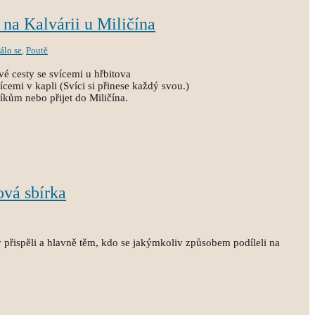
 na Kalvárii u Miličína
álo se
,
Poutě
vé cesty se svícemi u hřbitova
ícemi v kapli (Svíci si přinese každý svou.)
níkům nebo přijet do Miličína.
ová sbírka
přispěli a hlavně těm, kdo se jakýmkoliv způsobem podíleli na