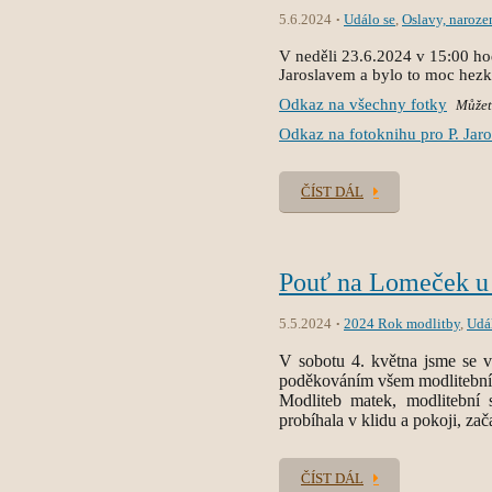
5.6.2024
Událo se
,
Oslavy, naroze
V neděli 23.6.2024 v 15:00 ho
Jaroslavem a bylo to moc hez
Odkaz na všechny fotky
Můžete
Odkaz na fotoknihu pro P. Jaro
ČÍST DÁL
Pouť na Lomeček u 
5.5.2024
2024 Rok modlitby
,
Udá
V sobotu 4. května jsme se 
poděkováním všem modlitebním
Modliteb matek, modlitební
probíhala v klidu a pokoji, zača
ČÍST DÁL