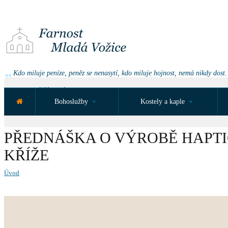
Kdo miluje peníze, peněz se nenasytí, kdo miluje hojnost, nemá nikdy dost.
NEJBLIŽŠÍ UDÁLOST ZA:
Bohoslužby
Kostely a kaple
PŘEDNÁŠKA O VÝROBĚ HAPT
KŘÍŽE
Úvod