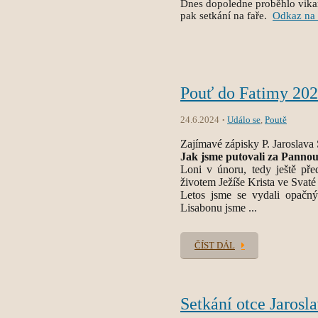
Dnes dopoledne proběhlo vikari
pak setkání na faře.
Odkaz na 
Pouť do Fatimy 20
24.6.2024
Událo se
,
Poutě
Zajímavé zápisky P. Jaroslava 
Jak jsme putovali za Pannou
Loni v únoru, tedy ještě pře
životem Ježíše Krista ve Svaté
Letos jsme se vydali opačn
Lisabonu jsme ...
ČÍST DÁL
Setkání otce Jarosl