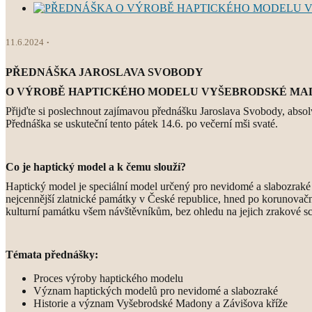
11.6.2024
PŘEDNÁŠKA JAROSLAVA SVOBODY
O VÝROBĚ HAPTICKÉHO MODELU VYŠEBRODSKÉ MAD
Přijďte si poslechnout zajímavou přednášku Jaroslava Svobody, absol
Přednáška se uskuteční tento pátek 14.6. po večerní mši svaté.
Co je haptický model a k čemu slouží?
Haptický model je speciální model určený pro nevidomé a slabozraké o
nejcennější zlatnické památky v České republice, hned po korunovační
kulturní památku všem návštěvníkům, bez ohledu na jejich zrakové sc
Témata přednášky:
Proces výroby haptického modelu
Význam haptických modelů pro nevidomé a slabozraké
Historie a význam Vyšebrodské Madony a Závišova kříže