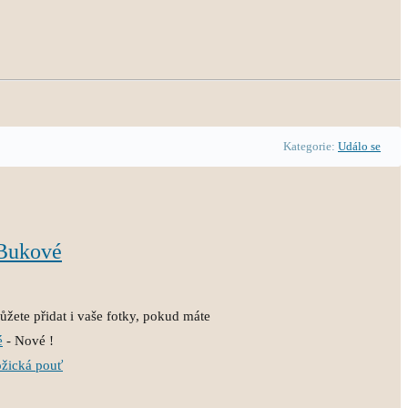
Kategorie:
Událo se
 Bukové
žete přidat i vaše fotky, pokud máte
é
- Nové !
ožická pouť