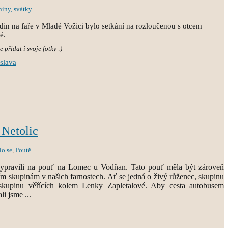
niny, svátky
din na faře v Mladé Vožici bylo setkání na rozloučenou s otcem
ké.
 přidat i svoje fotky :)
slava
Netolic
lo se
,
Poutě
vypravili na pouť na Lomec u Vodňan. Tato pouť měla být zároveň
 skupinám v našich farnostech. Ať se jedná o živý růženec, skupinu
 skupinu věřících kolem Lenky Zapletalové. Aby cesta autobusem
li jsme ...