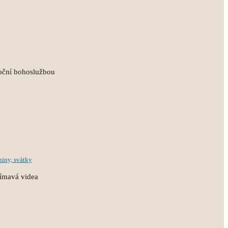
oční bohoslužbou
niny, svátky
ajímavá videa