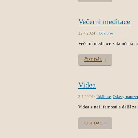
Večerní meditace
22.4.2024
Událo se
Večerní meditace zakončená n
ČÍST DÁL
Videa
2.4.2024
Událo se
,
Oslavy, naroze
Videa z naší farnosti a další z
ČÍST DÁL