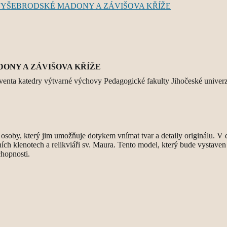
ONY A ZÁVIŠOVA KŘÍŽE
venta katedry výtvarné výchovy Pedagogické fakulty Jihočeské univerzi
soby, který jim umožňuje dotykem vnímat tvar a detaily originálu. V d
ch klenotech a relikviáři sv. Maura. Tento model, který bude vystaven 
hopnosti.