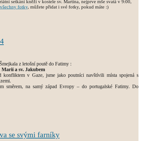
átní setkání kněží v kostele sv. Martina, nejprve mše svatá v 9:00,
všechny fotky
, můžete přidat i své fotky, pokud máte :)
24
Šmejkala z letošní poutě do Fatimy :
 Marií a sv. Jakubem
d konfliktem v Gaze, jsme jako poutníci navštívili místa spojená s
 zemi.
ým směrem, na samý západ Evropy – do portugalské Fatimy. Do
ava se svými farníky