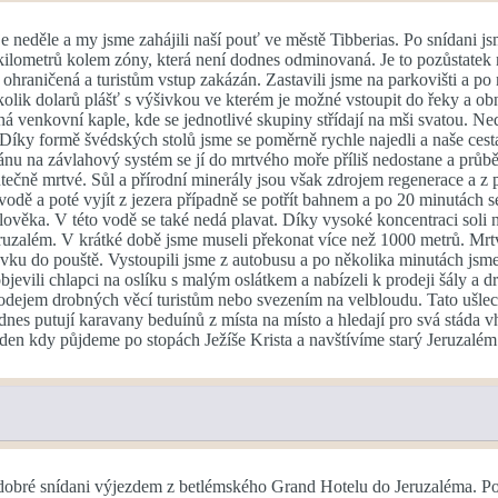
 neděle a my jsme zahájili naší pouť ve městě Tibberias. Po snídani js
 kilometrů kolem zóny, která není dodnes odminovaná. Je to pozůstatek n
 ohraničená a turistům vstup zakázán. Zastavili jsme na parkovišti a p
olik dolarů plášť s výšivkou ve kterém je možné vstoupit do řeky a obnov
á venkovní kaple, kde se jednotlivé skupiny střídají na mši svatou. Nedě
 Díky formě švédských stolů jsme se poměrně rychle najedli a naše ces
nu na závlahový systém se jí do mrtvého moře příliš nedostane a průběž
skutečně mrtvé. Sůl a přírodní minerály jsou však zdrojem regenerace a 
e vodě a poté vyjít z jezera případně se potřít bahnem a po 20 minutách
ověka. V této vodě se také nedá plavat. Díky vysoké koncentraci soli n
zalém. V krátké době jsme museli překonat více než 1000 metrů. Mrtvé
ávku do pouště. Vystoupili jsme z autobusu a po několika minutách jsm
bjevili chlapci na oslíku s malým oslátkem a nabízeli k prodeji šály a
í prodejem drobných věcí turistům nebo svezením na velbloudu. Tato ušle
dnes putují karavany beduínů z místa na místo a hledají pro svá stáda v
den kdy půjdeme po stopách Ježíše Krista a navštívíme starý Jeruzalém
 dobré snídani výjezdem z betlémského Grand Hotelu do Jeruzaléma. P