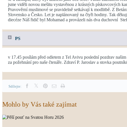
jsme viděli novou mešitu vystavěnou z krásných pískovcových kamen
Pravověrní muslimové se pravidelně setkávají k modlitbě. Z Betán
Slovensko a Česko. Let je naplánovaný na čtyři hodiny. Tak děkuje
diecéze Náš řidič byl Mohamad a provázeli nás dva duchovní Stef
PS
v 17.45 posílám před odletem z Tel Avivu poslední pozdrav našim p
za požehnání pro naše čtenáře. Zdraví P. Jaroslav a stovka poutní
Sdílejte:
Mohlo by Vás také zajímat