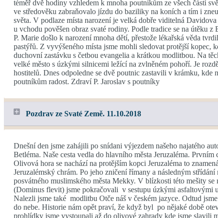
téměř dvě hodiny vzhledem k mnoha poutníkům ze všech částí svět
ve středověku zabraňovalo jízdu do baziliky na koních a tím i zneu
světa. V podlaze místa narození je velká dobře viditelná Davidova
u vchodu pověšen obraz svaté rodiny. Podle tradice se na útěku z 
P. Marie došlo k narození mnoha dětí, přestože lékařská věda tvr
pastýřů. Z vyvýšeného místa jsme mohli sledovat protější kopec, 
duchovní zastávku s četbou evangelia a krátkou modlitbou. Na těc
velké město s úzkými silnicemi ležící na zvlněném pohoří. Je rozd
hostitelů. Dnes odpoledne se dvě poutnic zastavili v krámku, kde 
poutníkům radost. Zdraví P. Jaroslav s poutníky
Pozdrav ze Svaté Země. 11.10.2018
Dnešní den jsme zahájili po snídani výjezdem našeho najatého auto
Betléma. Naše cesta vedla do hlavního města Jeruzaléma. Prvním cí
Olivová hora se nachází na protějším kopci Jeruzaléma to znamená
Jeruzalémský chrám. Po jeho zničení římany a následným střídání
posvátného muslimského města Mekky. V blízkosti této mešity se na
(Dominus flevit) jsme pokračovali v sestupu úzkými asfaltovými u
Nalezli jsme také modlitbu Otče náš v českém jazyce. Odtud jsme 
do nebe. Historie nám opět praví, že když byl po nějaké době ote
prohlídky jsme vystoupali až do olivové zahrady kde jsme slavili m