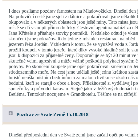
I dnes posíláme pozdrav farnostem na Mladovožicko. Dnešní den je
Na poloviční cestě jsme sjeli z dálnice a pokračovali jsme několik
okupovalo a v některých oblastech jsou ještě miny. Tato místa jsou
místě se dá vstoupit přímo do řeky. Cestovní agentura nabízí za něk
Jana Křtitele a přitahuje stovky poutníků. Nedaleko odtud je vkusn
skončení jsme pokračovali do jedné z místních restaurací na oběd.
jezerem řeka Jordán. Vzhledem k tomu, že se využívá voda z Jordá
prožili koupelí v tomto jezeře, které díky vysoké hladině soli je 
jsou k dispozici za přijatelné ceny. Doporučuje se být 20 minut v
skutečně velmi agresivní a může vážně poškodit polykací systém čl
pohyby. Po skončení koupele jsme opět pokračovali směrem na Jeru
středozemního moře. Na cest jsme udělali ještě jednu krátkou zast
turistů neušla místním beduínům a za malou chvilku se okolo nás o
beduíni, kteří se starají o obce a kozy. Příležitostně si vydělávaj
společníky a průvodci karavan. Stejně jako v Ježíšových dobách i 
Betléma. Tentokrát nocujeme v Grandhotelu. Těšíme se na zítřejší 
Pozdrav ze Svaté Země 15.10.2018
Dnešní předposlední den ve Svaté zemi jsme začali opět po velmi