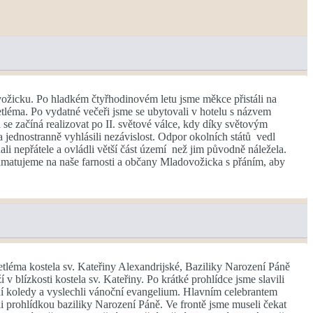
ožicku. Po hladkém čtyřhodinovém letu jsme měkce přistáli na
etléma. Po vydatné večeři jsme se ubytovali v hotelu s názvem
el se začíná realizovat po II. světové válce, kdy díky světovým
a jednostranně vyhlásili nezávislost. Odpor okolních států vedl
i nepřátele a ovládli větší část území než jim původně náležela.
Pamatujeme na naše farnosti a občany Mladovožicka s přáním, aby
tléma kostela sv. Kateřiny Alexandrijské, Baziliky Narození Páně
v blízkosti kostela sv. Kateřiny. Po krátké prohlídce jsme slavili
ční koledy a vyslechli vánoční evangelium. Hlavním celebrantem
i prohlídkou baziliky Narození Páně. Ve frontě jsme museli čekat