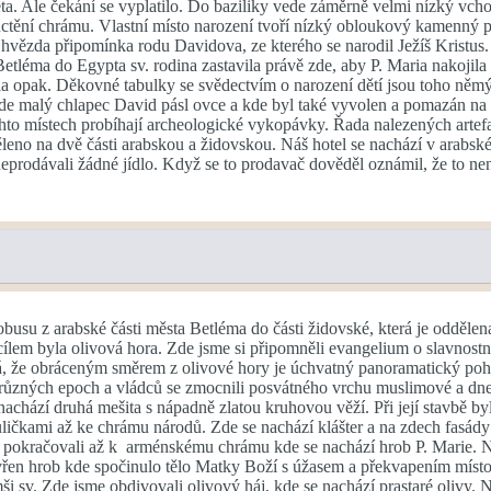
a. Ale čekání se vyplatilo. Do baziliky vede záměrně velmi nízký vcho
ctění chrámu. Vlastní místo narození tvoří nízký obloukový kamenný pros
 hvězda připomínka rodu Davidova, ze kterého se narodil Ježíš Kristus
Betléma do Egypta sv. rodina zastavila právě zde, aby P. Maria nakojil
dila opak. Děkovné tabulky se svědectvím o narození dětí jsou toho něm
kde malý chlapec David pásl ovce a kde byl také vyvolen a pomazán na
hto místech probíhají archeologické vykopávky. Řada nalezených artefa
ěleno na dvě části arabskou a židovskou. Náš hotel se nachází v arabsk
neprodávali žádné jídlo. Když se to prodavač dověděl oznámil, že to ne
busu z arabské části města Betléma do části židovské, která je oddělen
lem byla olivová hora. Zde jsme si připomněli evangelium o slavnostní
, že obráceným směrem z olivové hory je úchvatný panoramatický pohle
 různých epoch a vládců se zmocnili posvátného vrchu muslimové a dne
chází druhá mešita s nápadně zlatou kruhovou věží. Při její stavbě by
ličkami až ke chrámu národů. Zde se nachází klášter a na zdech fasády
pokračovali až k arménskému chrámu kde se nachází hrob P. Marie. Naše
vřen hrob kde spočinulo tělo Matky Boží s úžasem a překvapením místo 
ši sv. Zde jsme obdivovali olivový háj, kde se nachází prastaré olivy. 