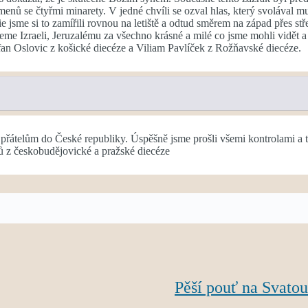
ů se čtyřmi minarety. V jedné chvíli se ozval hlas, který svolával mus
ie jsme si to zamířili rovnou na letiště a odtud směrem na západ přes
me Izraeli, Jeruzalému za všechno krásné a milé co jsme mohli vidět a 
an Oslovic z košické diecéze a Viliam Pavlíček z Rožňavské diecéze.
řátelům do České republiky. Úspěšně jsme prošli všemi kontrolami a těš
ků z českobudějovické a pražské diecéze
Pěší pouť na Svato