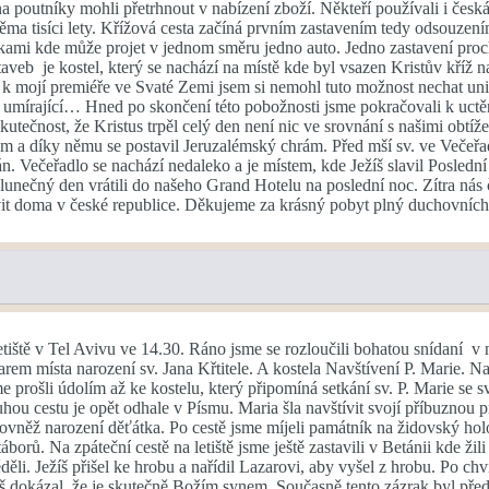
na poutníky mohli přetrhnout v nabízení zboží. Někteří používali i čes
věma tisíci lety. Křížová cesta začíná prvním zastavením tedy odsouzen
kami kde může projet v jednom směru jedno auto. Jedno zastavení proc
aveb je kostel, který se nachází na místě kde byl vsazen Kristův kříž na
k mojí premiéře ve Svaté Zemi jsem si nemohl tuto možnost nechat uni
lu umírající… Hned po skončení této pobožnosti jsme pokračovali k uctě
Skutečnost, že Kristus trpěl celý den není nic ve srovnání s našimi obtí
 díky němu se postavil Jeruzalémský chrám. Před mší sv. ve Večeřadle j
án. Večeřadlo se nachází nedaleko a je místem, kde Ježíš slavil Poslední
 slunečný den vrátili do našeho Grand Hotelu na poslední noc. Zítra nás
ávit doma v české republice. Děkujeme za krásný pobyt plný duchovních
letiště v Tel Avivu ve 14.30. Ráno jsme se rozloučili bohatou snídaní v
 místa narození sv. Jana Křtitele. A kostela Navštívení P. Marie. Na p
e prošli údolím až ke kostelu, který připomíná setkání sv. P. Marie se 
ou cestu je opět odhale v Písmu. Maria šla navštívit svojí příbuznou pr
a rovněž narození děťátka. Po cestě jsme míjeli památník na židovský 
orů. Na zpáteční cestě na letiště jsme ještě zastavili v Betánii kde ži
 Ježíš přišel ke hrobu a nařídil Lazarovi, aby vyšel z hrobu. Po chvíli
íš dokázal, že je skutečně Božím synem. Současně tento zázrak byl pře