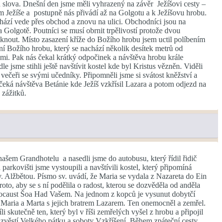
ká slova. Dnešní den jsme měli vyhrazený na závěr Ježíšovi cesty –
ím Ježíše a postupně nás přivádí až na Golgotu a k Ježíšovu hrobu.
hází vede přes obchod a znovu na ulici. Obchodníci jsou na
 Golgotě. Poutníci se musí obrnit trpělivostí protože dvou
knout. Místo zasazení kříže do Božího hrobu jsem uctil políbením
ní Božího hrobu, který se nachází několik desítek metrů od
žemi. Pak nás čekal krátký odpočinek a návštěva hrobu krále
sme stihli ještě navštívit kostel kde byl Kristus vězněn. Viděli
 večeři se svými učedníky. Připomněli jsme si svátost kněžství a
 čeká návštěva Betánie kde Ježíš vzkřísil Lazara a potom odjezd na
 zážitků.
 našem Grandhotelu a nasedli jsme do autobusu, který řídil řidič
arkovišti jsme vystoupili a navštívili kostel, který připomíná
sv. Alžbětou. Písmo sv. uvádí, že Maria se vydala z Nazareta do Ein
oto, aby se s ní podělila o radost, kterou se dozvěděla od anděla
holocaust Šoa Had Vašem. Na jednom z kopců je vysunut dobytčí
li Maria a Marta s jejich bratrem Lazarem. Ten onemocněl a zemřel.
 skutečně ten, který byl v říši zemřelých vyšel z hrobu a připojil
dzvěstí Velkého pátku a soboty Vzkříšení. Během zpáteční cesty