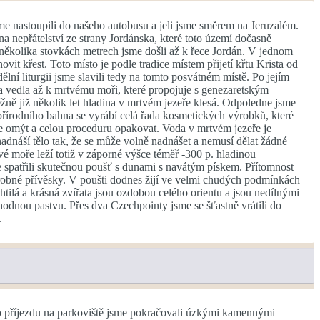
me nastoupili do našeho autobusu a jeli jsme směrem na Jeruzalém.
a nepřátelství ze strany Jordánska, které toto území dočasně
o několika stovkách metrech jsme došli až k řece Jordán. V jednom
it křest. Toto místo je podle tradice místem přijetí křtu Krista od
lní liturgii jsme slavili tedy na tomto posvátném místě. Po jejím
ta vedla až k mrtvému moři, které propojuje s genezaretským
ně již několik let hladina v mrtvém jezeře klesá. Odpoledne jsme
z přírodního bahna se vyrábí celá řada kosmetických výrobků, které
 se omýt a celou proceduru opakovat. Voda v mrtvém jezeře je
adnáší tělo tak, že se může volně nadnášet a nemusí dělat žádné
 moře leží totiž v záporné výšce téměř -300 p. hladinou
e spatřili skutečnou poušť s dunami s navátým pískem. Přítomnost
 drobné přívěsky. V poušti dodnes žijí ve velmi chudých podmínkách
chtilá a krásná zvířata jsou ozdobou celého orientu a jsou nedílnými
hodnou pastvu. Přes dva Czechpointy jsme se šťastně vrátili do
.
o příjezdu na parkoviště jsme pokračovali úzkými kamennými