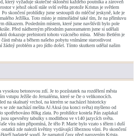
d, který vyžaduje skutečné sklonění každého poutníka a zároveň
tor v jehož okolí stále svítí světla protože Kristus je světlem
. Po skončení prohlídky jsme sestoupili do mléčné jeskyně, kde je
a malého Ježíška. Toto místo je mimořádné také tím, že na přímluvu
ým důkazem. Posledním místem, které jsme navštívili bylo pole
 krále. Před nádherným přírodním panoramatem jsme si udělali
ktů dokazuje prehistorii tohoto vzácného místa. Město Betlém je
é části města a během našeho pobytu vnímáme starostlivost
ní žádný problém a pro jídlo došel. Tímto skutkem udělal našim
a vysokou betonovou zdí. Je to pozůstatek na rozdělení města
m vstupu Ježíše do Jerualéma, které se čte o velikonocích.
d na skalnatý vrchol, na kterém se nacházel historicky
s se zde nachází mešita Al Aksá (na konci světa) myšleno od
lo spotřebováno 80kg zlata. Po prohlídce kostela Pán zaplakal
 jsou upevněny tabulky s modlitbou ve v140 jazycích světa.
 víra nám připomíná, že tělo P. Marie bylo vzato s tělem i duší
ostatků zde nalezli květiny vydávající líbeznou vůni. Po skončení
Někteří badatelé soudí, že pamatují časy před narozením Krista.