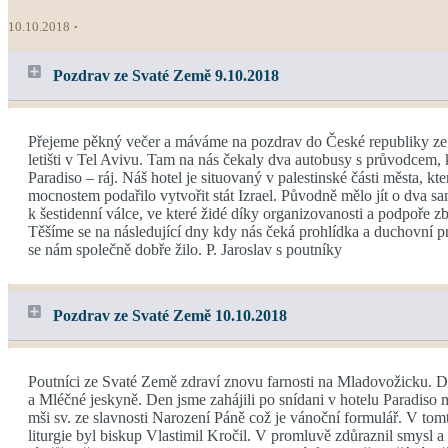
10.10.2018
Pozdrav ze Svaté Země 9.10.2018
Přejeme pěkný večer a máváme na pozdrav do České republiky ze 
letišti v Tel Avivu. Tam na nás čekaly dva autobusy s průvodcem, 
Paradiso – ráj. Náš hotel je situovaný v palestinské části města, kt
mocnostem podařilo vytvořit stát Izrael. Původně mělo jít o dva sa
k šestidenní válce, ve které židé díky organizovanosti a podpoře 
Těšíme se na následující dny kdy nás čeká prohlídka a duchovní 
se nám společně dobře žilo. P. Jaroslav s poutníky
Pozdrav ze Svaté Země 10.10.2018
Poutníci ze Svaté Země zdraví znovu farnosti na Mladovožicku. Dn
a Mléčné jeskyně. Den jsme zahájili po snídani v hotelu Paradiso mo
mši sv. ze slavnosti Narození Páně což je vánoční formulář. V tom
liturgie byl biskup Vlastimil Kročil. V promluvě zdůraznil smysl