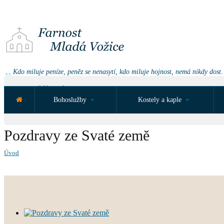
Kdo miluje peníze, peněz se nenasytí, kdo miluje hojnost, nemá nikdy dost.
NEJBLIŽŠÍ UDÁLOST ZA:
Bohoslužby
Kostely a kaple
Pozdravy ze Svaté země
Úvod