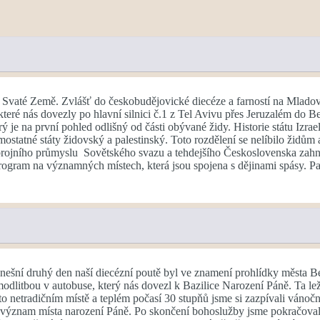
Svaté Země. Zvlášť do českobudějovické diecéze a farností na Mladov
které nás dovezly po hlavní silnici č.1 z Tel Avivu přes Jeruzalém do B
erý je na první pohled odlišný od části obývané židy. Historie státu Izra
mostatné státy židovský a palestinský. Toto rozdělení se nelíbilo židům 
zbrojního průmyslu Sovětského svazu a tehdejšího Československa zahnal
program na významných místech, která jsou spojena s dějinami spásy. 
ešní druhý den naší diecézní poutě byl ve znamení prohlídky města Be
dlitbou v autobuse, který nás dovezl k Bazilice Narození Páně. Ta leží 
to netradičním místě a teplém počasí 30 stupňů jsme si zazpívali váno
 a význam místa narození Páně. Po skončení bohoslužby jsme pokračoval