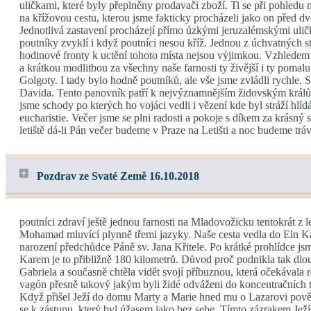
uličkami, které byly přeplněny prodavači zboží. Ti se při pohledu 
na křížovou cestu, kterou jsme fakticky procházeli jako on před d
Jednotlivá zastavení procházejí přímo úzkými jeruzalémskými ulič
poutníky zvyklí i když poutníci nesou kříž. Jednou z úchvatných st
hodinové fronty k uctění tohoto místa nejsou výjimkou. Vzhledem 
a krátkou modlitbou za všechny naše farnosti ty živější i ty poma
Golgoty. I tady bylo hodně poutníků, ale vše jsme zvládli rychle. 
Davida. Tento panovník patří k nejvýznamnějším židovským králům a
jsme schody po kterých ho vojáci vedli i vězení kde byl stráží hlíd
eucharistie. Večer jsme se plni radosti a pokoje s díkem za krásný
letiště dá-li Pán večer budeme v Praze na Letišti a noc budeme tr
Pozdrav ze Svaté Země 16.10.2018
poutníci zdraví ještě jednou farnosti na Mladovožicku tentokrát z 
Mohamad mluvící plynně třemi jazyky. Naše cesta vedla do Ein Karem
narození předchůdce Páně sv. Jana Křitele. Po krátké prohlídce jsm
Karem je to přibližně 180 kilometrů. Důvod proč podnikla tak dlouh
Gabriela a současně chtěla vidět svojí příbuznou, která očekával
vagón přesně takový jakým byli židé odváženi do koncentračních táb
Když přišel Ježí do domu Marty a Marie hned mu o Lazarovi pověděli.
se k zástupu, který byl úžasem jako bez sebe. Tímto zázrakem Jež