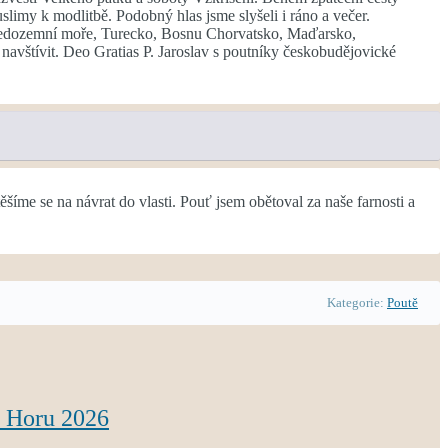
limy k modlitbě. Podobný hlas jsme slyšeli i ráno a večer.
 středozemní moře, Turecko, Bosnu Chorvatsko, Maďarsko,
navštívit. Deo Gratias P. Jaroslav s poutníky českobudějovické
íme se na návrat do vlasti. Pouť jsem obětoval za naše farnosti a
Kategorie:
Poutě
u Horu 2026