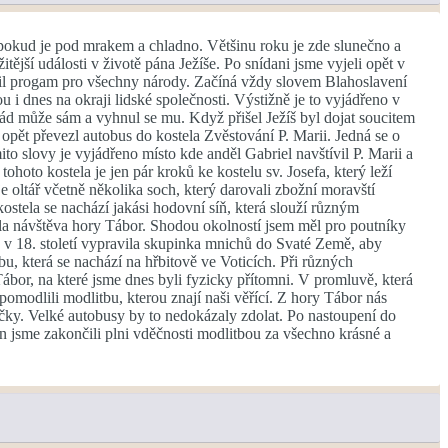
á pokud je pod mrakem a chladno. Většinu roku je zde slunečno a
tější události v životě pána Ježíše. Po snídani jsme vyjeli opět v
sil progam pro všechny národy. Začíná vždy slovem Blahoslavení
ou i dnes na okraji lidské společnosti. Výstižně je to vyjádřeno v
 pád může sám a vyhnul se mu. Když přišel Ježíš byl dojat soucitem
 opět převezl autobus do kostela Zvěstování P. Marii. Jedná se o
to slovy je vyjádřeno místo kde anděl Gabriel navštívil P. Marii a
to kostela je jen pár kroků ke kostelu sv. Josefa, který leží
 oltář včetně několika soch, který darovali zbožní moravští
stela se nachází jakási hodovní síň, která slouží různým
la návštěva hory Tábor. Shodou okolností jsem měl pro poutníky
e v 18. století vypravila skupinka mnichů do Svaté Země, aby
bu, která se nachází na hřbitově ve Voticích. Při různých
bor, na které jsme dnes byli fyzicky přítomni. V promluvě, která
modlili modlitbu, kterou znají naši věřící. Z hory Tábor nás
čky. Velké autobusy by to nedokázaly zdolat. Po nastoupení do
en jsme zakončili plni vděčnosti modlitbou za všechno krásné a