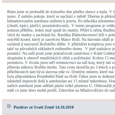
Ráno jsme se probudili do krásného dne plného slunce a tepla. V I
jasno. Z našeho pokoje, který se nachází v městě Tiberias je překrá
klimatizovaném autobusu směrem k jezeru. Po několika kilometrec
(chudí, trpící, plačící, pronásledovaní).. V tomto programu je velik
jednom příběhu. Jeden muž spadl do studny. Přišel k němu Budhista
vlezl do studny a zachránil ho. Bazilika Blahoslavenství leží v po
největší kostel, který je zasvěcen Matce Boží. Na hlavním oltáři j
oznámil jí nazození Božského dítěte. V přilehlém komplexu jsou ob
také na původních základech rodinného domu. V jisté nadsázce je m
poutníci. Na naší pouti jsme pokračovali zastávkou v Káně Galilej
skupinám k obnově manželských slibů a požehnání. Kolem 15 manže
promluvu. V úvodu jsem měl reminiscenci na náš kraj, který má vzt
přinesla nákresy Božího hrobu. Tato cesta skončila po 3 letech a po
příležitostech tam bývá slavena mše sv. Druhým místem, které má 
byla připomínkou Proměnění Páně na Hoře Tábor jsem se dotknul i 
následně dopravili dolů k autobusům asi 15 místné mikrobusy. Hor
našich autobusů jsme udělali jakési velké písmeno U. Obkroužili j
milé co jsme dnes mohli prožít. Zdravíme na Mladovožicko do našic
Pozdrav ze Svaté Země 14.10.2018