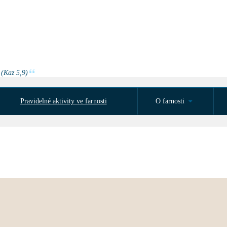
 (Kaz 5,9)
Pravidelné aktivity ve farnosti
O farnosti