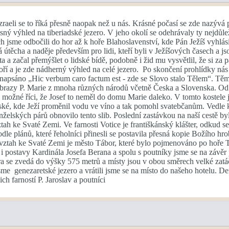
zraeli se to říká přesně naopak než u nás. Krásné počasí se zde nazýv
sný výhled na tiberiadské jezero. V jeho okolí se odehrávaly ty nejdůleži
h jsme odbočili do hor až k hoře Blahoslavenství, kde Pán Ježíš vyhlá
á útěcha a naděje především pro lidi, kteří byli v Ježíšových časech a js
 a začal přemýšlet o lidské bídě, podobně i žid mu vysvětlil, že si za
hoří a je zde nádherný výhled na celé jezero. Po skončení prohlídky nás
e napsáno „Hic verbum caro factum est - zde se Slovo stalo Tělem“. Těmi
razy P. Marie z mnoha různých národů včetně Česka a Slovenska. Od toho
ožné říci, že Josef to neměl do domu Marie daleko. V tomto kostele je
ské, kde Ježí proměnil vodu ve víno a tak pomohl svatebčanům. Vedle ko
lských párů obnovilo tento slib. Poslední zastávkou na naší cestě by
ah ke Svaté Zemi. Ve farnosti Votice je františkánský klášter, odkud s
dle plánů, které řeholníci přinesli se postavila přesná kopie Božího hro
vztah ke Svaté Zemi je město Tábor, které bylo pojmenováno po hoře Tá
postavy Kardinála Josefa Berana a spolu s poutníky jsme se na závěr po
a se zvedá do výšky 575 metrů a místy jsou v obou směrech velké zatá
sme genezaretské jezero a vrátili jsme se na místo do našeho hotelu. D
h farností P. Jaroslav a poutníci