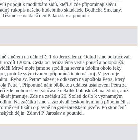
i připojit k modlitbám židů, kteří si zde připomínají slávu
padný rukopis našeho hudebního skladatele Bedřicha Smetany.
Těšíme se na další den P. Jaroslav a poutníci
émě směrem na dálnici č. 1 do Jeruzaléma. Odtud jsme pokračovali
 rozdíl 1200m. Cesta od Jeruzaléma vedla pouští a polopouští.
děli Mrtvé moře jsme se stočili na sever a údolím okolo řeky
ou, protože svým tvarem připomíná tento nástroj. V jezeru je
alitu „Rybu sv. Petra“ název je odkazem na apoštola Petra, který
ola Petra“. Připomíná nám biblickou událost ustanovení Petra za
kteří zde mohou slavit současně několik bohoslužeb najednou, aniž
olikrát jmenuje. Zde na začátku 20. Století došlo k významným
hodinu. Na začátku jsme si zazpívali českou hymnu a připomněli si
 formě certifikátu o plavbě na genezaretském jezeře. Po skončení
ských dějin. Zdraví P. Jaroslav a poutníci
.