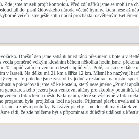
de jsme museli projít kontrolou. Před zdí nářků jsme se mohli na chvíl
oslouchali do písní židovského národa včetně hymny, která nese až ná
výborné večeři jsme ještě stihli noční procházku osvětleným Betlémem. 
vožicko. Dnešní den jsme zahájili hned ráno přesunem z hotelu v Betl
ás vedla poměrně velkým klesáním během několika hodin jsme překonali
20 stupňů zatímco venku o deset stupňů víc. Poté, co jsme v dálce uvi
ším v Izraeli. Na délku má 21 km a šířka 12 km. Místní ho nazývají harf
lý region. V poledne jsme zastavili v jedné z restaurací na místní speci
obusu a pokračovali jsme až ke kostelu, který nese jméno „Primát apošt
řehu genezaretského jezera jsou venkovní altány pro skupiny poutníků, 
objevenému biblickému městu Kafarnaum, které se výslovně v bibli něk
o programu byla projíždka lodí na jezeře. Příjemná plavba trvala asi 
a k tanci a zpěvu poutníky. Na závěr plavby jsme dostali malý dárek ve
Jsme rádi, že zde můžeme být a připomínat si důležité události z křesťan