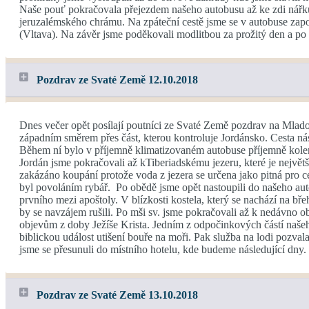
Naše pouť pokračovala přejezdem našeho autobusu až ke zdi nářků. Z
jeruzalémského chrámu. Na zpáteční cestě jsme se v autobuse zap
(Vltava). Na závěr jsme poděkovali modlitbou za prožitý den a po 
Pozdrav ze Svaté Země 12.10.2018
Dnes večer opět posílají poutníci ze Svaté Země pozdrav na Mlado
západním směrem přes část, kterou kontroluje Jordánsko. Cesta n
Během ní bylo v příjemně klimatizovaném autobuse příjemně kolem 
Jordán jsme pokračovali až kTiberiadskému jezeru, které je největ
zakázáno koupání protože voda z jezera se určena jako pitná pro ce
byl povoláním rybář. Po obědě jsme opět nastoupili do našeho aut
prvního mezi apoštoly. V blízkosti kostela, který se nachází na b
by se navzájem rušili. Po mši sv. jsme pokračovali až k nedávno 
objevům z doby Ježíše Krista. Jedním z odpočinkových částí našeh
biblickou událost utišení bouře na moři. Pak služba na lodi pozval
jsme se přesunuli do místního hotelu, kde budeme následující dny. 
Pozdrav ze Svaté Země 13.10.2018