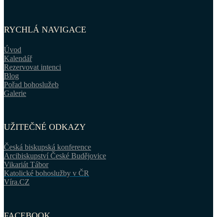
RYCHLÁ NAVIGACE
Úvod
Kalendář
Rezervovat intenci
Blog
Pořad bohoslužeb
Galerie
UŽITEČNÉ ODKAZY
Česká biskupská konference
Arcibiskupství České Budějovice
Vikariát Tábor
Katolické bohoslužby v ČR
Víra.CZ
FACEBOOK