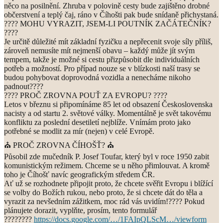
něco na posilnění. Zhruba v polovině cesty bude zajištěno drobné
občerstvení a teplý čaj, ráno v Číhošti pak bude snídaně přichystaná.
???? MOHU VYRAZIT, JSEM-LI POUTNÍK ZAČÁTEČNÍK?
????
Je určitě důležité mít základní fyzičku a nepřecenit svoje síly příliš,
zároveň nemusíte mít nejmenší obavu – každý může jít svým
tempem, takže je možné si cestu přizpůsobit dle individuálních
potřeb a možností. Pro případ nouze se v blízkosti naší trasy se
budou pohybovat doprovodná vozidla a nenecháme nikoho
padnout????
???? PROČ ZROVNA POUŤ ZA EVROPU? ????
Letos v březnu si připomínáme 85 let od obsazení Československa
nacisty a od startu 2. světové války. Momentálně je svět takovému
konfliktu za poslední desetiletí nejblíže. Vnímám proto jako
potřebné se modlit za mír (nejen) v celé Evropě.
⛪ PROČ ZROVNA ČÍHOŠŤ? ⛪
Působil zde mučedník P. Josef Toufar, který byl v roce 1950 zabit
komunistickým režimem. Chceme se u něho přimlouvat. A kromě
toho je Číhošť navíc geografickým středem ČR.
Ať už se rozhodnete připojit proto, že chcete svěřit Evropu i blížící
se volby do Božích rukou, nebo proto, že si chcete dát do těla a
vyrazit za nevšedním zážitkem, moc rád vás uvidím!???? Pokud
plánujete dorazit, vyplňte, prosím, tento formulář
????????
https://docs.google.com/…/1FAIpQLScM…/viewform