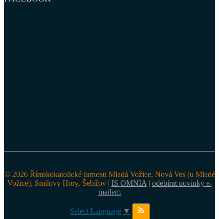
© 2026 Římskokatolické farnosti Mladá Vožice, Nová Ves (u Mladé
Vožice), Smilovy Hory, Šebířov |
IS OMNIA
|
odebírat novinky e-
mailem
Select Language
▼