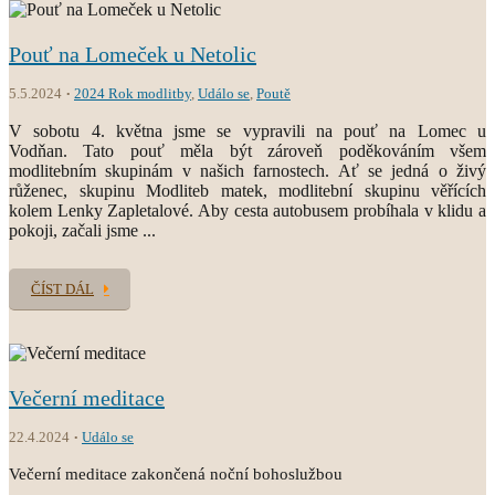
Pouť na Lomeček u Netolic
5.5.2024
2024 Rok modlitby
,
Událo se
,
Poutě
V sobotu 4. května jsme se vypravili na pouť na Lomec u
Vodňan. Tato pouť měla být zároveň poděkováním všem
modlitebním skupinám v našich farnostech. Ať se jedná o živý
růženec, skupinu Modliteb matek, modlitební skupinu věřících
kolem Lenky Zapletalové. Aby cesta autobusem probíhala v klidu a
pokoji, začali jsme ...
ČÍST DÁL
Večerní meditace
22.4.2024
Událo se
Večerní meditace zakončená noční bohoslužbou