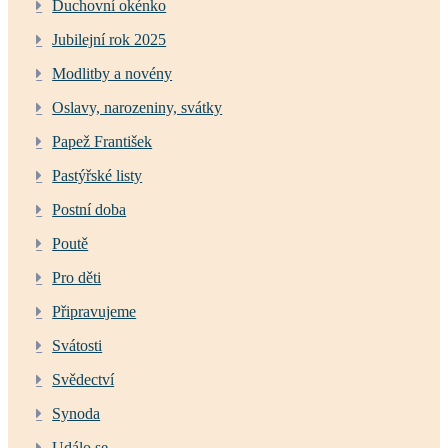
Duchovní okénko
Jubilejní rok 2025
Modlitby a novény
Oslavy, narozeniny, svátky
Papež František
Pastýřské listy
Postní doba
Poutě
Pro děti
Připravujeme
Svátosti
Svědectví
Synoda
Událo se