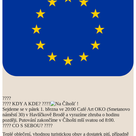
????
???? KDY A KDE? ????
Sejdeme se v pátek 1. března ve 20:00 Café Art OKO (Smetanovo
náměstí 30) v Havlíčkově Brodě a vyrazíme zhruba o hodinu
později. Putování zakončíme v Číhošti mší svatou od 8:00.
???? CO S SEBOU? ????
Teplé oblečení, vhodnou turistickou obuv a dostatek pití, případně