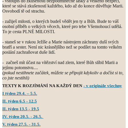
- vstoupíš do zkušenosti bezpodmínečné lásky a velkého bezpečí,
které se stává zkušeností každého, kdo až do konce důvěřuje Marii.
Osvobodí tě od strachu.
- zažiješ milosti, o kterých budeš vědět jen ty a Bůh. Bude to váš
osobní příběh o velkých věcech, které pro tebe Všemohoucí udělá.
To je cesta PLNÉ MILOSTI.
- staneš se v rukou Ježíše a Marie nástrojem záchrany duší svých
bratří a sester. Není nic krásnějšího než se podílet na tomto velkém
poslání zachraňovat duše lidí.
- začneš mít účast na vítězství nad zlem, které Bůh slíbil Marii a
jejímu potomstvu....
(pokud nestihnete začátek, můžete se připojit kdykoliv a dočíst si to,
co jste nestihli)
TEXTY K ROZJÍMÁNÍ NA KAŽDÝ DEN
- v originále všechny
I týden 29.4. – 5.5.
II. týden 6.5 - 12.5
II. týden 13.5 - 19.5
IV. týden 20.5. - 26.5.
V. týden 27.5. - 31.5.