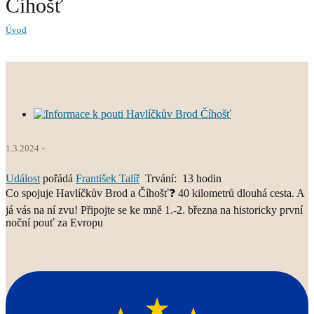
Číhošť
Úvod
1.3.2024
Událost
pořádá
František Talíř
Trvání: 13 hodin
Co spojuje Havlíčkův Brod a Číhošť❓ 40 kilometrů dlouhá cesta. A
já vás na ní zvu! Připojte se ke mně 1.-2. března na historicky první
noční pouť za Evropu