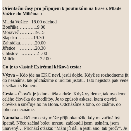
Orientační časy pro připojení k poutníkům na trase z Mladé
Vožice do Miličína :
Mladá Vožice 18.00 odchod
Bouřilka ……….19.00
Moraveč ………19.15
Slapsko ……….19.30
Zahrádka……….20.00
Jiřetice ……….20.30
Chlístov ……….21.00
Miličín …………22.00
Co je to vlastně Extrémní křížová cesta:
Výzva
– Kdo jde na EKC neví, jestli dojde. Když se rozhodneme jít
do neznáma, tak přicházíme o určitou jistotu. Tato nejistota pak vede
k setkání s Bohem.
Cesta
– Člověk je jednota těla a duše. Když vyjdeme, tak uvedeme
celého člověka do modlitby. Je to způsob askeze, která otevírá
člověka a směřuje ho na Boha. Odcházíme z toho, co známe, do
toho co neznáme.
Námaha
– Během cesty může přijít okamžik, kdy mi začíná být
špatně. Něco začíná bolet, mrznu, zabloudil jsem, usínám, jsem
unavený… Přichází otázka: “Mám jít dál, a jestli ano, tak proč?“. Je