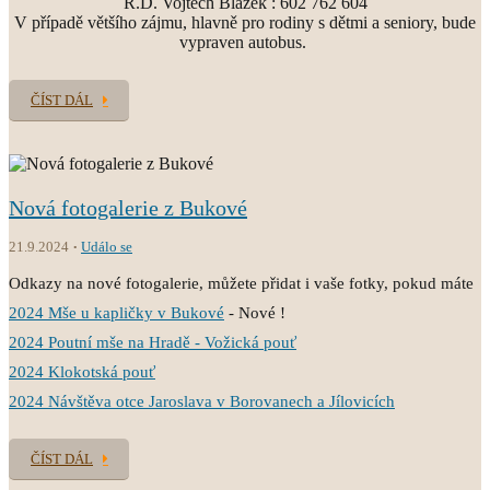
R.D. Vojtěch Blažek : 602 762 604
V případě většího zájmu, hlavně pro rodiny s dětmi a seniory, bude
vypraven autobus.
ČÍST DÁL
Nová fotogalerie z Bukové
21.9.2024
Událo se
Odkazy na nové fotogalerie, můžete přidat i vaše fotky, pokud máte
2024 Mše u kapličky v Bukové
- Nové !
2024 Poutní mše na Hradě - Vožická pouť
2024 Klokotská pouť
2024 Návštěva otce Jaroslava v Borovanech a Jílovicích
ČÍST DÁL