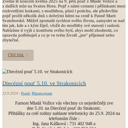
Zveme tě koncem května 2025 na 9. pěší pouť z Mladé Vožice a
z dalších míst na Svatou Horu. Pojď s námi cestami i pěšinkami mezi
rozkvetlými loukami, s modlitbou, písní i potichu, ale především
pojď prožít několik dnů s dobrými lidmi na cestě k Panně Marii
Svatohorské. Můžeš zpomalit rychlost svého života, zamyslet se nad
tím jak, kde a s kým žiješ, vložit do modlitby své starosti i radosti.
Nabízíme ti vyjít z komfortu svého bytí, abys mohl zhodnotit, co
opravdu potřebuješ a co je ve tvém životě „jen“ příjemné nebo
zbytečné.
ČÍST DÁL
Diecézní pouť 5.10. ve Strakonicích
22.9.2024
Poutě
,
Připravujeme
Farnost Mladá Vožice vás všechny co nejsrdečněji zve
dne 5.10. na Diecézní pouť do Strakonic.
Přihlášky za celé rodiny nahlaste telefonicky do 25.9. 2024 na
telefonním čísle :
Ing. Jana Kášková : 731 402 948 a