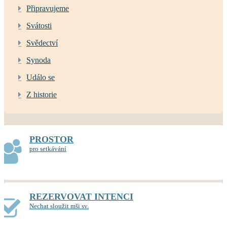
Připravujeme
Svátosti
Svědectví
Synoda
Událo se
Z historie
PROSTOR
pro setkávání
REZERVOVAT INTENCI
Nechat sloužit mši sv.