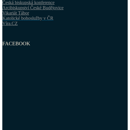
Česká biskupská konference
Arcibiskupství České Budějovice
Vikariát Tábor
Katolické bohoslužby v ČR
Víra.CZ
FACEBOOK