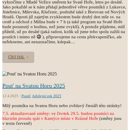
vykročíme z Mladé Vožice směrem ke Svaté Hoře, letos po desáté.
Jako pokaždé se k nám přidají jednotlivé větve poutníků z Lukavce,
Jistebnice, Milevska, Klučenic, podruhé také z Borovan od Nových
Hradů. Oproti již zajetým zvyklostem bude druhý den mše sv. na
cestě a odchod z Milína bude v 7 h (a také program na Svaté Hoře
bude posunutý o hodinu, než jsme zvyklí). A protože půjdeme, milí
přátelé, už po desáté (jaká radost, kolik už jsme toho spolu zažili na
poutích i mimo ně
😉
), připravujeme na cestu překvapeníčko, ale
neřekneme, ani nenaznačíme, kdepak…
ČÍST DÁL
Pouť na Svatou Horu 2025
12.4.2025
Poutě
,
Jubilejní rok 2025
Milý poutníku na Svatou Horu nebo zvědavý čtenáři této stránky!
7.5. aktualizované změny: ve čtvrtek 29.5. budou poutníci na
hlavním proudu spát v
Kamýce místo v Krásné Hoře
(změny jsou
v textu červeně)