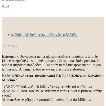
Úvod
20.3.2024
Extrémní křížová cesta nemá nic společného s poutěmi, s tím, že
jdeme bezpečně ve skupině, zpíváme, že se o nás kněz postará, že
bude k dispozici nabíječka… To s tím nemá nic společného. Je jen
temná noc. A námaha, boj se svými vlastními slabostmi…
Noční křížová cesta (inspirovaná EKC) 22.3.2024 na Kalvárii u
Miličína :
1) Ve 23.00 hod. začátek křížové cesty se svícemi u hřbitova
2) Ve 24. 00 hod. mše sv. se svícemi v kapli (Svíci si přinese každý
svou.)
3) Je možné se připojit k poutníkům nebo přijet do Miličína.