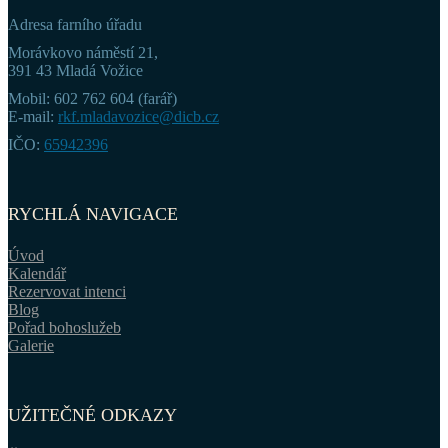
Adresa farního úřadu
Morávkovo náměstí 21,
391 43 Mladá Vožice
Mobil: 602 762 604 (farář)
E-mail:
rkf.mladavozice@dicb.cz
IČO:
65942396
RYCHLÁ NAVIGACE
Úvod
Kalendář
Rezervovat intenci
Blog
Pořad bohoslužeb
Galerie
UŽITEČNÉ ODKAZY