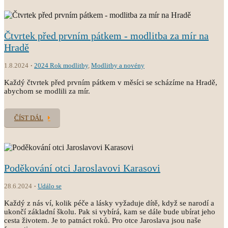
Čtvrtek před prvním pátkem - modlitba za mír na
Hradě
1.8.2024
2024 Rok modlitby
,
Modlitby a novény
Každý čtvrtek před prvním pátkem v měsíci se scházíme na Hradě,
abychom se modlili za mír.
ČÍST DÁL
Poděkování otci Jaroslavovi Karasovi
28.6.2024
Událo se
Každý z nás ví, kolik péče a lásky vyžaduje dítě, když se narodí a
ukončí základní školu. Pak si vybírá, kam se dále bude ubírat jeho
cesta životem. Je to patnáct roků. Pro otce Jaroslava jsou naše