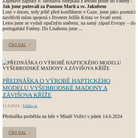
Zajímavé zápisky P. Jaroslava Šmejkala z letošní poutě do Fatimy :
Jak jsme putovali za Pannou Marií a sv. Jakubem
Loni v únoru, tedy ještě před konfliktem v Gaze, jsme jako poutníci
navštívili místa spojená s životem Ježíše Krista ve Svaté zemi.
Letos jsme se vydali opačným směrem, na samý západ Evropy – do
portugalské Fatimy. Do Lisabonu jsme ...
ČÍST DÁL
PŘEDNÁŠKA O VÝROBĚ HAPTICKÉHO
MODELU VYŠEBRODSKÉ MADONY A
ZÁVIŠOVA KŘÍŽE
11.6.2024
Událo se
Přednáška proběhla na faře v Mladé Vožici v pátek 14.6.2024
ČÍST DÁL