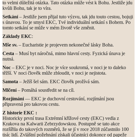
to velmi důležitá otázka. Tato otázka může vést k Bohu. Jestliže jdu
kvůli Bohu, tak je to víra.
Setkání
– Jestliže jsem přijal tuto výzvu, tak jdu touto cestou, bojuji
s únavou. To je smysl EKC, Tvé individuální setkání s Bohem. Po
tomto setkání se může v mém životě vše změnit.
Základy EKC
:
Mše sv.
– Eucharistie je projevem nekonečné lásky Boha.
Cesta
– Musí byt náročná, mimo hlavní cesty. Fyzická únava je
nutná.
Noc
– EKC je v noci. Noc je více soukromá, v noci je to daleko
těžší. V noci člověk může zbloudit, v noci je nejistota.
Samota
– Ježíš šel sám. EKC člověk prožívá sám.
Mlčení
– Pomáhá soustředit se na cíl.
Rozjímání
— EKC je duchovní cestování, rozjímání jsou
připravená pro takovou cestu.
Z historie EKC :
Historicky první trasa Extrémní křížové cesty (EKC) vedla z
Krakova na Kalwarii Zebrzydowskou. Postupně se tato akce
rozšířila do takových rozměrů, že se jí v roce 2018 zúčastnilo 100
tisíc lidí. Zvláštní požehnání získali účastníci dokonce od papeže