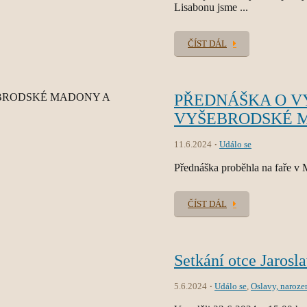
Lisabonu jsme ...
ČÍST DÁL
PŘEDNÁŠKA O V
VYŠEBRODSKÉ M
11.6.2024
Událo se
Přednáška proběhla na faře v 
ČÍST DÁL
Setkání otce Jarosl
5.6.2024
Událo se
,
Oslavy, naroze