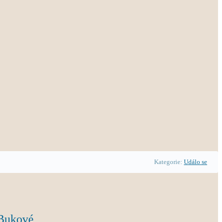
Kategorie:
Událo se
 Bukové