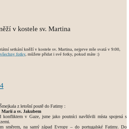
něží v kostele sv. Martina
átní setkání kněží v kostele sv. Martina, nejprve mše svatá v 9:00,
všechny fotky
, můžete přidat i své fotky, pokud máte :)
24
Šmejkala z letošní poutě do Fatimy :
 Marií a sv. Jakubem
d konfliktem v Gaze, jsme jako poutníci navštívili místa spojená s
 zemi.
ým směrem, na samý západ Evropy – do portugalské Fatimy. Do