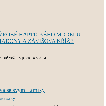
ÝROBĚ HAPTICKÉHO MODELU
ADONY A ZÁVIŠOVA KŘÍŽE
Mladé Vožici v pátek 14.6.2024
ava se svými farníky
niny, svátky