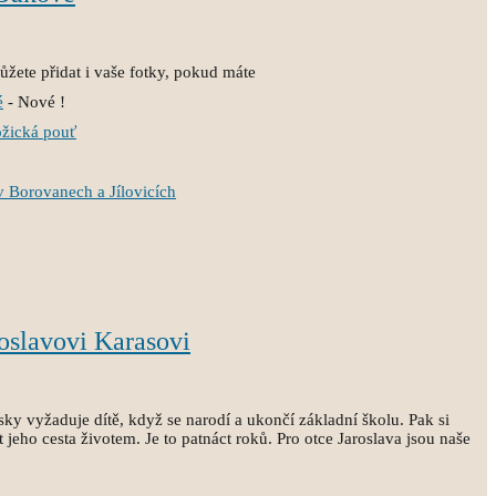
žete přidat i vaše fotky, pokud máte
é
- Nové !
ožická pouť
v Borovanech a Jílovicích
oslavovi Karasovi
sky vyžaduje dítě, když se narodí a ukončí základní školu. Pak si
 jeho cesta životem. Je to patnáct roků. Pro otce Jaroslava jsou naše