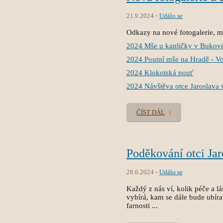
21.9.2024
Událo se
Odkazy na nové fotogalerie, mů
2024 Mše u kapličky v Bukov
2024 Poutní mše na Hradě - V
2024 Klokotská pouť
2024 Návštěva otce Jaroslava 
ČÍST DÁL
Poděkování otci Jar
28.6.2024
Událo se
Každý z nás ví, kolik péče a lá
vybírá, kam se dále bude ubírat
farnosti ...