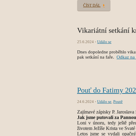
ČÍST DÁL
Vikariátní setkání k
25.6.2024
Událo se
Dnes dopoledne proběhlo vikari
pak setkání na faře.
Odkaz na 
Pouť do Fatimy 20
24.6.2024
Událo se
,
Poutě
Zajímavé zápisky P. Jaroslava 
Jak jsme putovali za Pannou
Loni v únoru, tedy ještě pře
životem Ježíše Krista ve Svaté
Letos jsme se vydali opačn