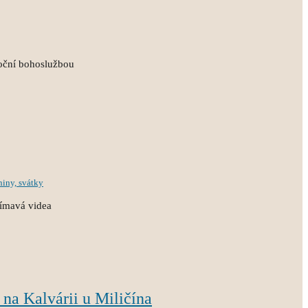
oční bohoslužbou
niny, svátky
ajímavá videa
 na Kalvárii u Miličína