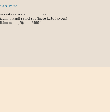
álo se
,
Poutě
vé cesty se svícemi u hřbitova
ícemi v kapli (Svíci si přinese každý svou.)
níkům nebo přijet do Miličína.