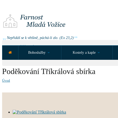
Nepřidáš se k většině, páchá-li zlo. (Ex 23,2)
NEJBLIŽŠÍ UDÁLOST ZA:
Bohoslužby
Kostely a kaple
Poděkování Tříkrálová sbírka
Úvod