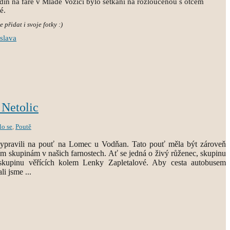
din na faře v Mladé Vožici bylo setkání na rozloučenou s otcem
ké.
 přidat i svoje fotky :)
slava
Netolic
lo se
,
Poutě
vypravili na pouť na Lomec u Vodňan. Tato pouť měla být zároveň
 skupinám v našich farnostech. Ať se jedná o živý růženec, skupinu
 skupinu věřících kolem Lenky Zapletalové. Aby cesta autobusem
li jsme ...