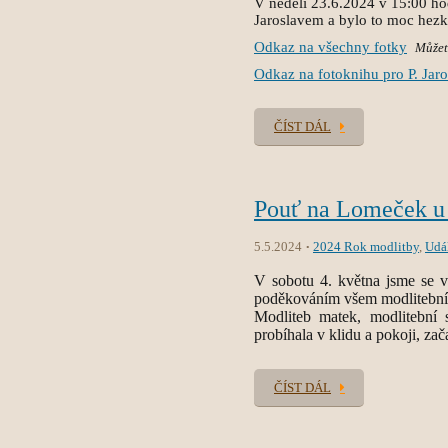
V neděli 23.6.2024 v 15:00 ho
Jaroslavem a bylo to moc hez
Odkaz na všechny fotky
Můžete
Odkaz na fotoknihu pro P. Jaro
ČÍST DÁL
Pouť na Lomeček u 
5.5.2024
2024 Rok modlitby
,
Udá
V sobotu 4. května jsme se 
poděkováním všem modlitebním
Modliteb matek, modlitební
probíhala v klidu a pokoji, zača
ČÍST DÁL