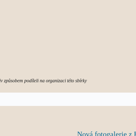
iv způsobem podíleli na organizaci
této sbírky
Nová fotogalerie z