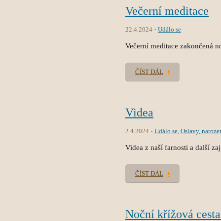
Večerní meditace
22.4.2024
Událo se
Večerní meditace zakončená n
ČÍST DÁL
Videa
2.4.2024
Událo se
,
Oslavy, naroze
Videa z naší farnosti a další z
ČÍST DÁL
Noční křížová cesta