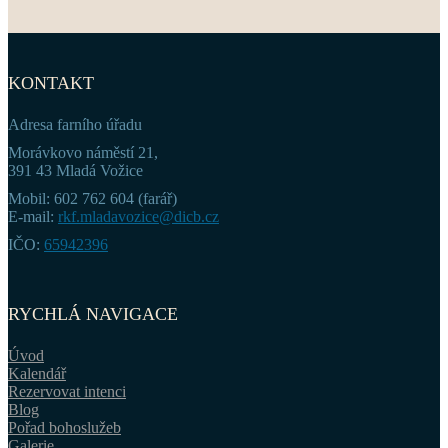
KONTAKT
Adresa farního úřadu
Morávkovo náměstí 21,
391 43 Mladá Vožice
Mobil: 602 762 604 (farář)
E-mail:
rkf.mladavozice@dicb.cz
IČO:
65942396
RYCHLÁ NAVIGACE
Úvod
Kalendář
Rezervovat intenci
Blog
Pořad bohoslužeb
Galerie