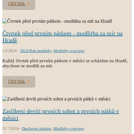
ČÍST DÁL
Čtvrtek před prvním pátkem - modlitba za mír na
Hradě
1.8.2024
2024 Rok modlitby
,
Modlitby a novény
Každý čtvrtek před prvním pátkem v měsíci se scházíme na Hradě,
abychom se modlili za mír.
ČÍST DÁL
Zaslíbení devíti prvních sobot a prvních pátků v
měsíci
21.7.2024
Duchovní okénko
,
Modlitby a novény