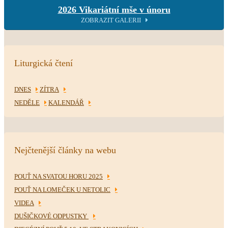
2026 Vikariátní mše v únoru
ZOBRAZIT GALERII
Liturgická čtení
DNES
ZÍTRA
NEDĚLE
KALENDÁŘ
Nejčtenější články na webu
POUŤ NA SVATOU HORU 2025
POUŤ NA LOMEČEK U NETOLIC
VIDEA
DUŠIČKOVÉ ODPUSTKY