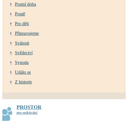
Postní doba
Poutě
Pro děti
Připravujeme
Svátosti
Svědectví
Synoda
Událo se
Z historie
PROSTOR
pro setkávání