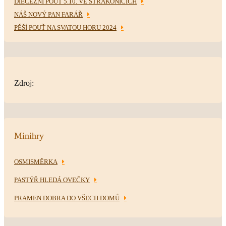
DIECÉZNÍ POUŤ 5.10. VE STRAKONICÍCH
NÁŠ NOVÝ PAN FARÁŘ
PĚŠÍ POUŤ NA SVATOU HORU 2024
Zdroj:
Minihry
OSMISMĚRKA
PASTÝŘ HLEDÁ OVEČKY
PRAMEN DOBRA DO VŠECH DOMŮ