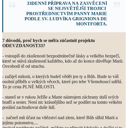
33DENNÍ
PŘÍPRAVA NA ZASVĚCENÍ
SE NEJSVĚTĚJŠÍ TROJICI
PROSTŘEDNICTVÍM PANNY MARIE
PODLE SV. LUDVÍKA GRIGNIONA DE
MONTFORTA.
7 důvodů, proč bych se měl/a zúčastnit projektu
ODEVZDANOST33?
- vstoupíš do zkušenosti bezpodmínečné lásky a velkého bezpečí,
které se stává zkušeností každého, kdo až do konce důvěřuje Marii.
Osvobodí tě od strachu.
- zažiješ milosti, o kterých budeš vědět jen ty a Bůh. Bude to váš
osobní příběh o velkých věcech, které pro tebe Všemohoucí udělá.
To je cesta PLNÉ MILOSTI.
- staneš se v rukou Ježíše a Marie nástrojem záchrany duší svých
bratří a sester. Není nic krásnějšího než se podílet na tomto velkém
poslání zachraňovat duše lidí.
- začneš mít účast na vítězství nad zlem, které Bůh slíbil Marii a
jejímu potomstvu....
(pokud nestihnete začátek, můžete se připojit kdykoliv a dočíst si to,