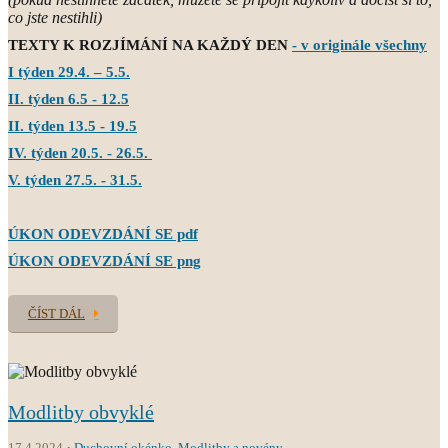
co jste nestihli)
TEXTY K ROZJÍMÁNÍ NA KAŽDÝ DEN
- v originále všechny
I týden 29.4. – 5.5.
II. týden 6.5 - 12.5
II. týden 13.5 - 19.5
IV. týden 20.5. - 26.5.
V. týden 27.5. - 31.5.
ÚKON ODEVZDÁNÍ SE pdf
ÚKON ODEVZDÁNÍ SE png
ČÍST DÁL
Modlitby obvyklé
17.4.2024
Duchovní okénko
,
Modlitby a novény