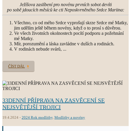
Ježíšova zaslíbení pro novénu prvních sobot devíti
po sobě jdoucích měsíců ke cti Neposkvrněného Srdce Mariina:
Všechno, co od mého Srdce vyprošují skrze Srdce mé Matky,
jim udělím ještě během novény, když o to prosí s důvěrou.
Ve všech životních okolnostech pocítí podporu a požehnání
mé Matky.
Mír, porozumění a láska zavládne v duších a rodinách.
V rodinách nebude svárů, ...
ČÍST DÁL
33DENNÍ PŘÍPRAVA NA ZASVĚCENÍ SE
NEJSVĚTĚJŠÍ TROJICI
19.4.2024
2024 Rok modlitby
,
Modlitby a novény