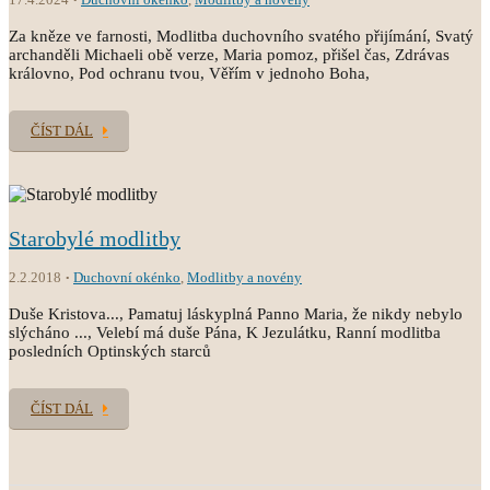
Za kněze ve farnosti, Modlitba duchovního svatého přijímání, Svatý
archanděli Michaeli obě verze, Maria pomoz, přišel čas, Zdrávas
královno, Pod ochranu tvou, Věřím v jednoho Boha,
ČÍST DÁL
Starobylé modlitby
2.2.2018
Duchovní okénko
,
Modlitby a novény
Duše Kristova..., Pamatuj láskyplná Panno Maria, že nikdy nebylo
slýcháno ..., Velebí má duše Pána, K Jezulátku, Ranní modlitba
posledních Optinských starců
ČÍST DÁL