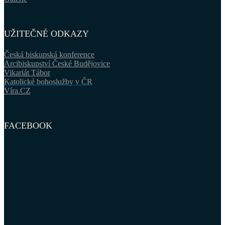
UŽITEČNÉ ODKAZY
Česká biskupská konference
Arcibiskupství České Budějovice
Vikariát Tábor
Katolické bohoslužby v ČR
Víra.CZ
FACEBOOK