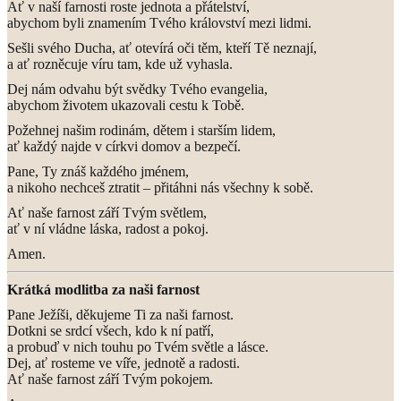
Ať v naší farnosti roste jednota a přátelství,
abychom byli znamením Tvého království mezi lidmi.
Sešli svého Ducha, ať otevírá oči těm, kteří Tě neznají,
a ať rozněcuje víru tam, kde už vyhasla.
Dej nám odvahu být svědky Tvého evangelia,
abychom životem ukazovali cestu k Tobě.
Požehnej našim rodinám, dětem i starším lidem,
ať každý najde v církvi domov a bezpečí.
Pane, Ty znáš každého jménem,
a nikoho nechceš ztratit – přitáhni nás všechny k sobě.
Ať naše farnost září Tvým světlem,
ať v ní vládne láska, radost a pokoj.
Amen.
Krátká modlitba za naši farnost
Pane Ježíši, děkujeme Ti za naši farnost.
Dotkni se srdcí všech, kdo k ní patří,
a probuď v nich touhu po Tvém světle a lásce.
Dej, ať rosteme ve víře, jednotě a radosti.
Ať naše farnost září Tvým pokojem.