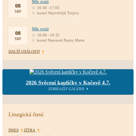
Mše svatá
08
16:30 - 17:05
SRP
kostel Nejsvětější Trojice
Mše svatá
08
18:00 - 18:35
SRP
kostel Narození Panny Marie
DALŠÍ UDÁLOSTI
2026 Svěcení kapličky v Kočově 4.7.
ZOBRAZIT GALERII
Liturgická čtení
DNES
ZÍTRA