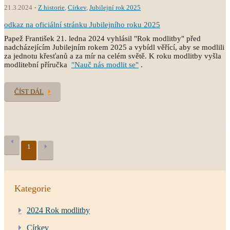
21.3.2024
Z historie
,
Církev
,
Jubilejní rok 2025
odkaz na oficiální stránku Jubilejního roku 2025
Papež František 21. ledna 2024 vyhlásil "Rok modlitby" před
nadcházejícím Jubilejním rokem 2025 a vybídl věřící, aby se modlili
za jednotu křesťanů a za mír na celém světě. K roku modlitby vyšla
modlitební příručka
"Nauč nás modlit se"
.
ČÍST DÁL
1
Kategorie
2024 Rok modlitby
Církev