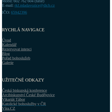
Mobil: 602 762 604 (farář)
E-mail:
rkf.mladavozice@dicb.cz
IČO:
65942396
RYCHLÁ NAVIGACE
Úvod
Kalendář
Rezervovat intenci
Blog
Pořad bohoslužeb
Galerie
UŽITEČNÉ ODKAZY
Česká biskupská konference
Arcibiskupství České Budějovice
Vikariát Tábor
Katolické bohoslužby v ČR
Víra.CZ