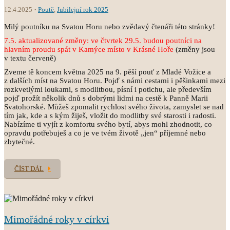
12.4.2025
Poutě
,
Jubilejní rok 2025
Milý poutníku na Svatou Horu nebo zvědavý čtenáři této stránky!
7.5. aktualizované změny: ve čtvrtek 29.5. budou poutníci na
hlavním proudu spát v
Kamýce místo v Krásné Hoře
(změny jsou
v textu červeně)
Zveme tě koncem května 2025 na 9. pěší pouť z Mladé Vožice a
z dalších míst na Svatou Horu. Pojď s námi cestami i pěšinkami mezi
rozkvetlými loukami, s modlitbou, písní i potichu, ale především
pojď prožít několik dnů s dobrými lidmi na cestě k Panně Marii
Svatohorské. Můžeš zpomalit rychlost svého života, zamyslet se nad
tím jak, kde a s kým žiješ, vložit do modlitby své starosti i radosti.
Nabízíme ti vyjít z komfortu svého bytí, abys mohl zhodnotit, co
opravdu potřebuješ a co je ve tvém životě „jen“ příjemné nebo
zbytečné.
ČÍST DÁL
Mimořádné roky v církvi