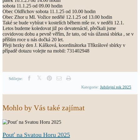
pátek 10.1.25 od 14.00 hodin
sobota 11.1.25 od 09.00 hodin
Obec Oldřichov sobota 11.1.25 od 10.00 hodin
Obec Zhor u Ml. Vožice nedělé 12.1.25 od 13.00 hodin
Také se bude vybírat v kostelích během mše sv. v neděli 12.1.
Letos budeme koledovat již po devatenácté, přečkali jsme
covidovou dobu a pevně věřím, že tato, od vás úžasná sbírka , se v
příštím roce u nás dočká 20 let.
Přeji hezky den J. Kášková, koordinátorka Tříkrálové sbírky v
případě dotazu volejte na mobil: 731402948
Sdílejte:
Kategorie:
Jubilejní rok 2025
Mohlo by Vás také zajímat
Pouť na Svatou Horu 2025