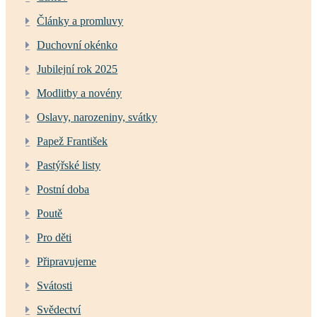
Články a promluvy
Duchovní okénko
Jubilejní rok 2025
Modlitby a novény
Oslavy, narozeniny, svátky
Papež František
Pastýřské listy
Postní doba
Poutě
Pro děti
Připravujeme
Svátosti
Svědectví