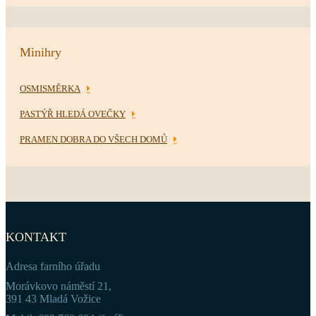
Minihry
OSMISMĚRKA
PASTÝŘ HLEDÁ OVEČKY
PRAMEN DOBRA DO VŠECH DOMŮ
KONTAKT
Adresa farního úřadu
Morávkovo náměstí 21,
391 43 Mladá Vožice