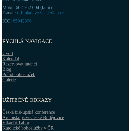
Mobil: 602 762 604 (farář)
E-mail:
rkf.mladavozice@dicb.cz
IČO:
65942396
RYCHLÁ NAVIGACE
Úvod
Kalendář
Rezervovat intenci
Blog
Pořad bohoslužeb
Galerie
UŽITEČNÉ ODKAZY
Česká biskupská konference
Arcibiskupství České Budějovice
Vikariát Tábor
Katolické bohoslužby v ČR