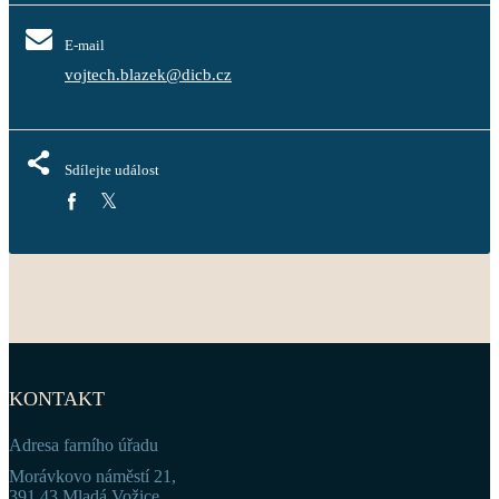
E-mail
vojtech.blazek@dicb.cz
Sdílejte událost
KONTAKT
Adresa farního úřadu
Morávkovo náměstí 21,
391 43 Mladá Vožice