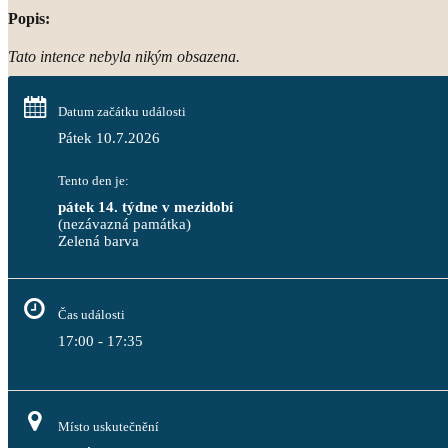
Popis:
Tato intence nebyla nikým obsazena.
Datum začátku události
Pátek 10.7.2026
Tento den je:
pátek 14. týdne v mezidobí
(nezávazná památka)
Zelená barva                                                                              
Čas události
17:00 - 17:35
Místo uskutečnění