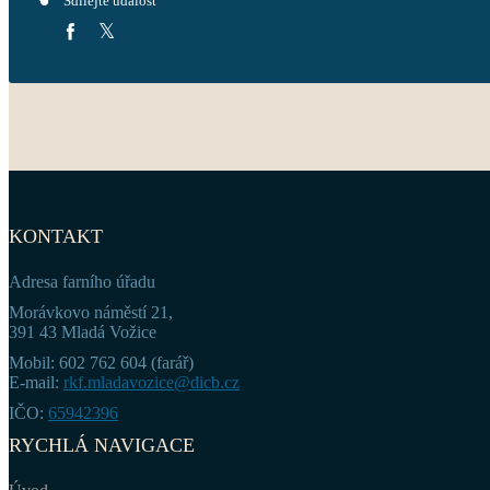
Sdílejte událost
KONTAKT
Adresa farního úřadu
Morávkovo náměstí 21,
391 43 Mladá Vožice
Mobil: 602 762 604 (farář)
E-mail:
rkf.mladavozice@dicb.cz
IČO:
65942396
RYCHLÁ NAVIGACE