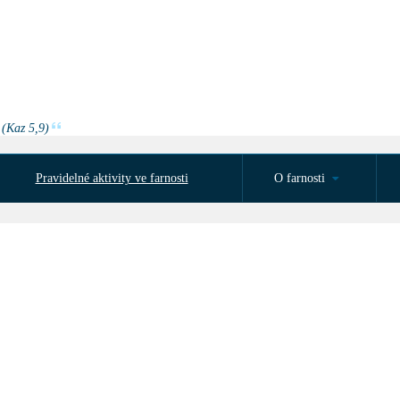
 (Kaz 5,9)
Pravidelné aktivity ve farnosti
O farnosti