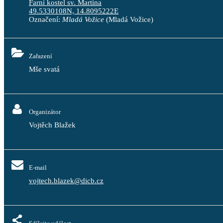
Farní kostel sv. Martina
49.5330108N, 14.8095222E
Označení:
Mladá Vožice
(Mladá Vožice)
Zařazení
Mše svatá
Organizátor
Vojtěch Blažek
E-mail
vojtech.blazek@dicb.cz