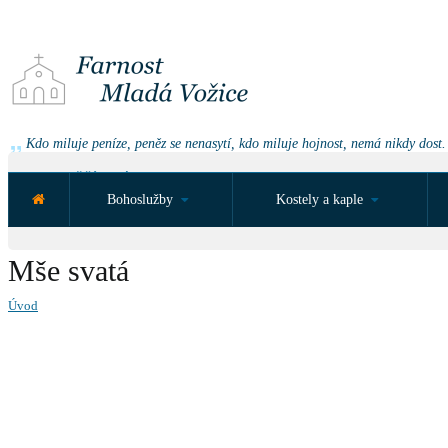
Kdo miluje peníze, peněz se nenasytí, kdo miluje hojnost, nemá nikdy dost.
NEJBLIŽŠÍ UDÁLOST ZA:
Bohoslužby
Kostely a kaple
Mše svatá
Úvod