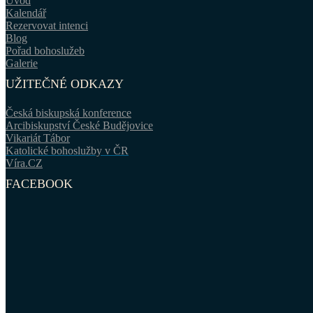
Úvod
Kalendář
Rezervovat intenci
Blog
Pořad bohoslužeb
Galerie
UŽITEČNÉ ODKAZY
Česká biskupská konference
Arcibiskupství České Budějovice
Vikariát Tábor
Katolické bohoslužby v ČR
Víra.CZ
FACEBOOK