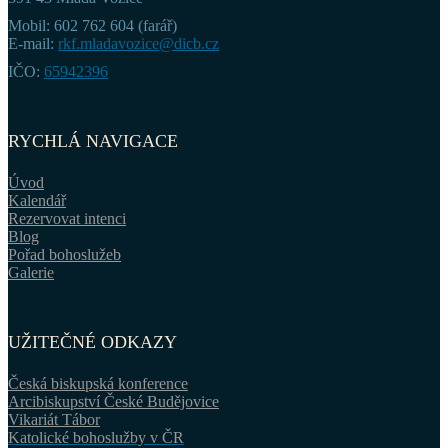
Mobil: 602 762 604 (farář)
E-mail:
rkf.mladavozice@dicb.cz
IČO:
65942396
RYCHLÁ NAVIGACE
Úvod
Kalendář
Rezervovat intenci
Blog
Pořad bohoslužeb
Galerie
UŽITEČNÉ ODKAZY
Česká biskupská konference
Arcibiskupství České Budějovice
Vikariát Tábor
Katolické bohoslužby v ČR