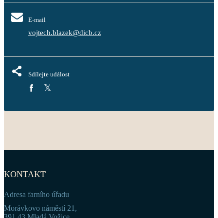
E-mail
vojtech.blazek@dicb.cz
Sdílejte událost
KONTAKT
Adresa farního úřadu
Morávkovo náměstí 21,
391 43 Mladá Vožice