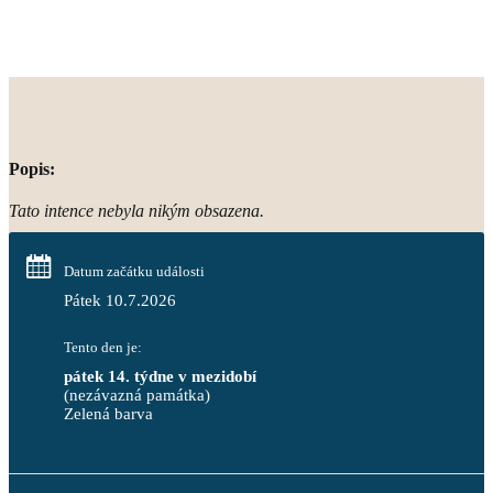
Popis:
Tato intence nebyla nikým obsazena.
Datum začátku události
Pátek 10.7.2026
Tento den je:
pátek 14. týdne v mezidobí
(nezávazná památka)
Zelená barva                                                                        