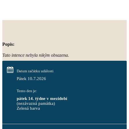
Popis:
Tato intence nebyla nikým obsazena.
Datum začátku události
Pátek 10.7.2026
Tento den je:
pátek 14. týdne v mezidobí
(nezávazná památka)
Zelená barva                                                                        