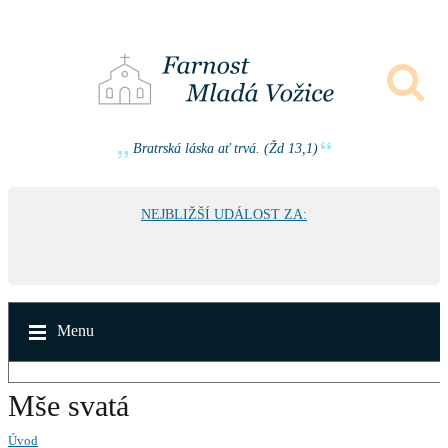
Bratrská láska ať trvá. (Žd 13,1)
NEJBLIŽŠÍ UDÁLOST ZA:
Menu
Mše svatá
Úvod