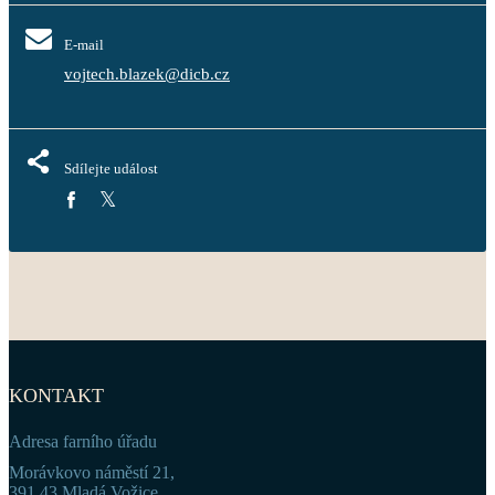
E-mail
vojtech.blazek@dicb.cz
Sdílejte událost
KONTAKT
Adresa farního úřadu
Morávkovo náměstí 21,
391 43 Mladá Vožice