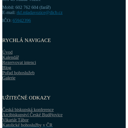
Mobil: 602 762 604 (farář)
E-mail:
rkf.mladavozice@dicb.cz
IČO:
65942396
RYCHLÁ NAVIGACE
Úvod
Kalendář
Rezervovat intenci
Blog
Pořad bohoslužeb
Galerie
UŽITEČNÉ ODKAZY
Česká biskupská konference
Arcibiskupství České Budějovice
Vikariát Tábor
Katolické bohoslužby v ČR