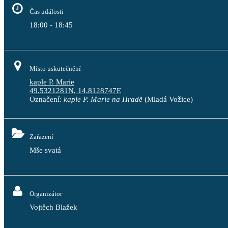
Čas události
18:00 - 18:45
Místo uskutečnění
kaple P. Marie
49.5321281N, 14.8128747E
Označení:
kaple P. Marie na Hradě
(Mladá Vožice)
Zařazení
Mše svatá
Organizátor
Vojtěch Blažek