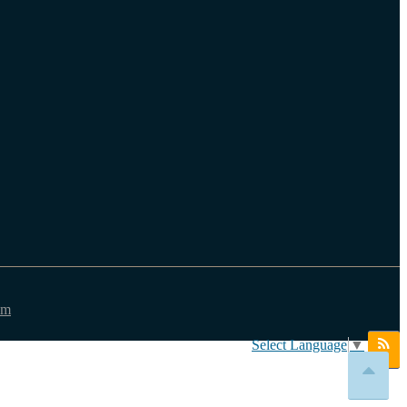
em
Select Language
▼