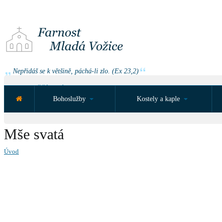
Nepřidáš se k většině, páchá-li zlo. (Ex 23,2)
NEJBLIŽŠÍ UDÁLOST ZA:
Bohoslužby
Kostely a kaple
Mše svatá
Úvod