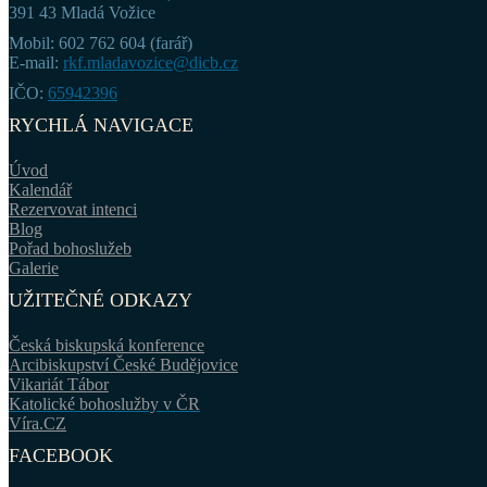
391 43 Mladá Vožice
Mobil: 602 762 604 (farář)
E-mail:
rkf.mladavozice@dicb.cz
IČO:
65942396
RYCHLÁ NAVIGACE
Úvod
Kalendář
Rezervovat intenci
Blog
Pořad bohoslužeb
Galerie
UŽITEČNÉ ODKAZY
Česká biskupská konference
Arcibiskupství České Budějovice
Vikariát Tábor
Katolické bohoslužby v ČR
Víra.CZ
FACEBOOK