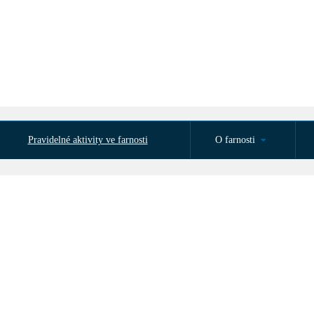
Pravidelné aktivity ve farnosti
O farnosti