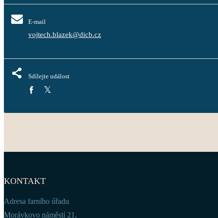
E-mail
vojtech.blazek@dicb.cz
Sdílejte událost
KONTAKT
Adresa farního úřadu
Morávkovo náměstí 21,