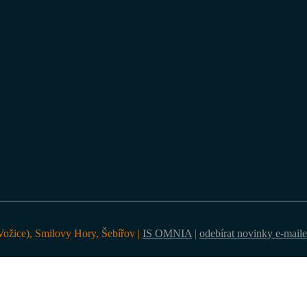
ožice), Smilovy Hory, Šebířov |
IS OMNIA
|
odebírat novinky e-mail