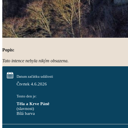
Popis:
Tato intence nebyla nikým obsazena.
Datum začátku události
Čtvrtek 4.6.2026
Tento den je:
Těla a Krve Páně
(slavnost)
Bílá barva                                                                                 