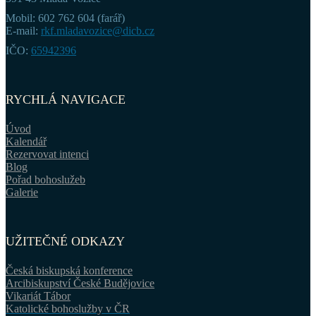
Mobil: 602 762 604 (farář)
E-mail:
rkf.mladavozice@dicb.cz
IČO:
65942396
RYCHLÁ NAVIGACE
Úvod
Kalendář
Rezervovat intenci
Blog
Pořad bohoslužeb
Galerie
UŽITEČNÉ ODKAZY
Česká biskupská konference
Arcibiskupství České Budějovice
Vikariát Tábor
Katolické bohoslužby v ČR