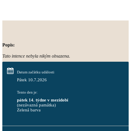
Popis:
Tato intence nebyla nikým obsazena.
Datum začátku události
Pátek 10.7.2026
Tento den je:
pátek 14. týdne v mezidobí
(nezávazná památka)
Zelená barva                                                                        