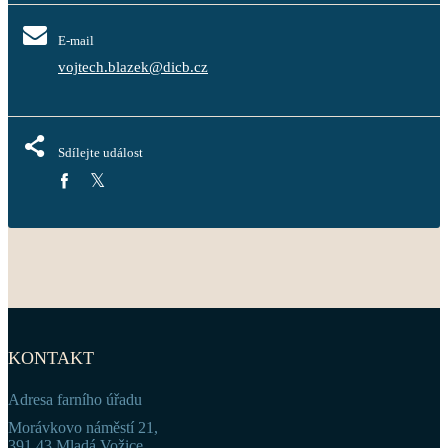
E-mail
vojtech.blazek@dicb.cz
Sdílejte událost
KONTAKT
Adresa farního úřadu
Morávkovo náměstí 21,
391 43 Mladá Vožice