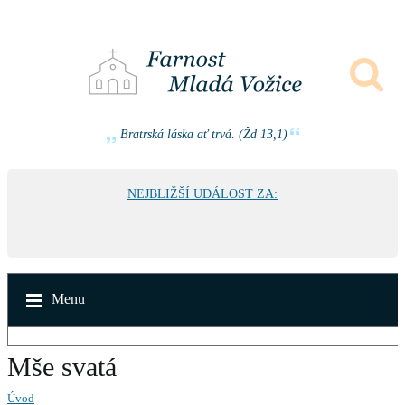
Bratrská láska ať trvá. (Žd 13,1)
NEJBLIŽŠÍ UDÁLOST ZA:
Menu
Mše svatá
Úvod