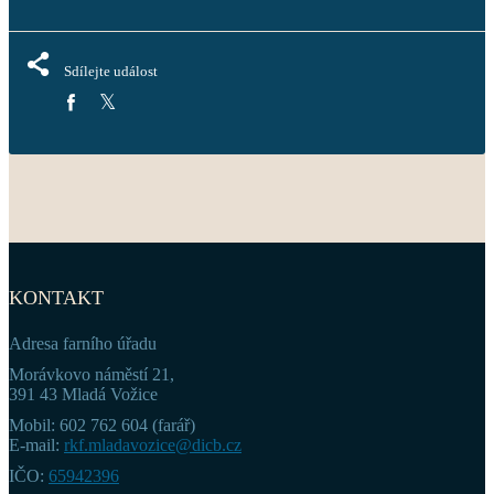
Sdílejte událost
KONTAKT
Adresa farního úřadu
Morávkovo náměstí 21,
391 43 Mladá Vožice
Mobil: 602 762 604 (farář)
E-mail:
rkf.mladavozice@dicb.cz
IČO:
65942396