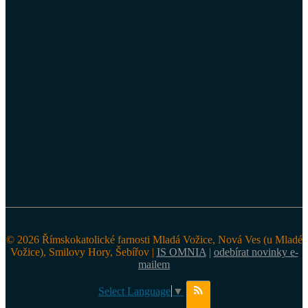
© 2026 Římskokatolické farnosti Mladá Vožice, Nová Ves (u Mladé
Vožice), Smilovy Hory, Šebířov |
IS OMNIA
|
odebírat novinky e-
mailem
Select Language
▼