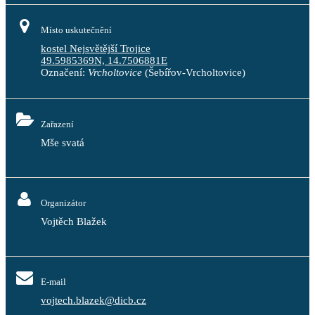
Místo uskutečnění
kostel Nejsvětější Trojice
49.5985369N, 14.7506881E
Označení:
Vrcholtovice
(Šebířov-Vrcholtovice)
Zařazení
Mše svatá
Organizátor
Vojtěch Blažek
E-mail
vojtech.blazek@dicb.cz