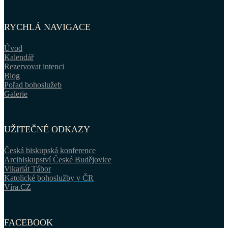
RYCHLÁ NAVIGACE
Úvod
Kalendář
Rezervovat intenci
Blog
Pořad bohoslužeb
Galerie
UŽITEČNÉ ODKAZY
Česká biskupská konference
Arcibiskupství České Budějovice
Vikariát Tábor
Katolické bohoslužby v ČR
Víra.CZ
FACEBOOK