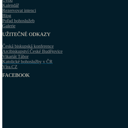
Úvod
Kalendář
Rezervovat intenci
Blog
Pořad bohoslužeb
Galerie
UŽITEČNÉ ODKAZY
Česká biskupská konference
Arcibiskupství České Budějovice
Vikariát Tábor
Katolické bohoslužby v ČR
Víra.CZ
FACEBOOK