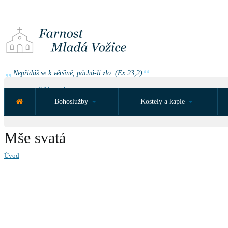
Nepřidáš se k většině, páchá-li zlo. (Ex 23,2)
NEJBLIŽŠÍ UDÁLOST ZA:
Bohoslužby
Kostely a kaple
Mše svatá
Úvod