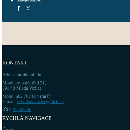
Sdílejte událost
KONTAKT
Adresa farního úřadu
Morávkovo náměstí 21,
391 43 Mladá Vožice
Mobil: 602 762 604 (farář)
E-mail:
rkf.mladavozice@dicb.cz
IČO:
65942396
RYCHLÁ NAVIGACE