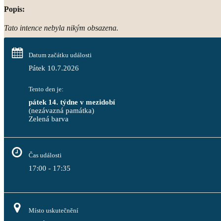
Popis:
Tato intence nebyla nikým obsazena.
Datum začátku události
Pátek 10.7.2026
Tento den je:
pátek 14. týdne v mezidobí
(nezávazná památka)
Zelená barva                                                                              
Čas události
17:00 - 17:35
Místo uskutečnění