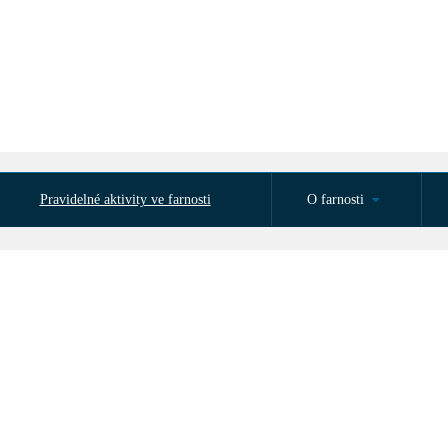
Pravidelné aktivity ve farnosti
O farnosti