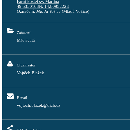
Farní kostel sv. Martina
49.5330108N, 14.8095222E
Označení:
Mladá Vožice
(Mladá Vožice)
Zařazení
Mše svatá
Organizátor
Vojtěch Blažek
E-mail
vojtech.blazek@dicb.cz