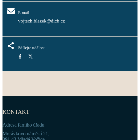
E-mail
vojtech.blazek@dicb.cz
Sdílejte událost
KONTAKT
Adresa farního úřadu
Morávkovo náměstí 21,
391 43 Mladá Vožice