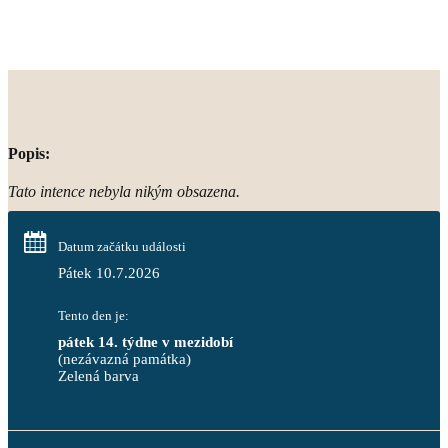
Popis:
Tato intence nebyla nikým obsazena.
Datum začátku události
Pátek 10.7.2026
Tento den je:
pátek 14. týdne v mezidobí
(nezávazná památka)
Zelená barva                                                                        