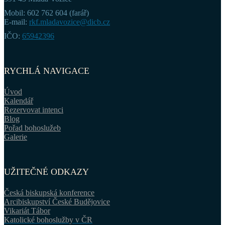
Mobil: 602 762 604 (farář)
E-mail:
rkf.mladavozice@dicb.cz
IČO:
65942396
RYCHLÁ NAVIGACE
Úvod
Kalendář
Rezervovat intenci
Blog
Pořad bohoslužeb
Galerie
UŽITEČNÉ ODKAZY
Česká biskupská konference
Arcibiskupství České Budějovice
Vikariát Tábor
Katolické bohoslužby v ČR