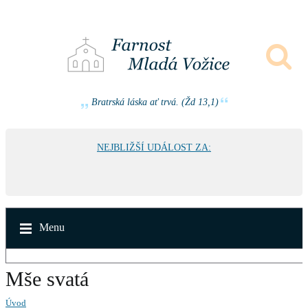
Bratrská láska ať trvá. (Žd 13,1)
NEJBLIŽŠÍ UDÁLOST ZA:
Menu
Mše svatá
Úvod