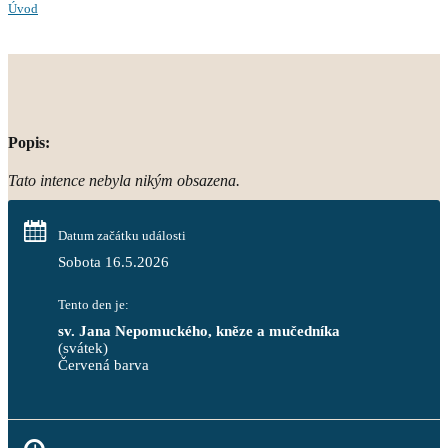
Úvod
Popis:
Tato intence nebyla nikým obsazena.
Datum začátku události
Sobota 16.5.2026
Tento den je:
sv. Jana Nepomuckého, kněze a mučedníka
(svátek)
Červená barva                                                                     