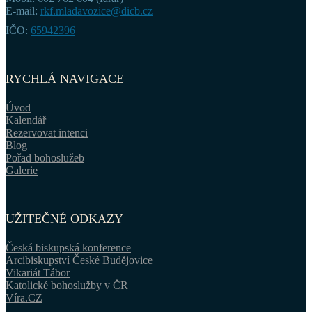
E-mail:
rkf.mladavozice@dicb.cz
IČO:
65942396
RYCHLÁ NAVIGACE
Úvod
Kalendář
Rezervovat intenci
Blog
Pořad bohoslužeb
Galerie
UŽITEČNÉ ODKAZY
Česká biskupská konference
Arcibiskupství České Budějovice
Vikariát Tábor
Katolické bohoslužby v ČR
Víra.CZ