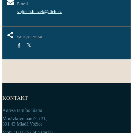
E-mail
vojtech.blazek@dicb.cz
Sdílejte událost
KONTAKT
Adresa farního úřadu
Morávkovo náměstí 21,
391 43 Mladá Vožice
Mobil: 602 762 604 (farář)