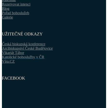
Rezervovat intenci
Blog
Pořad bohoslužeb
Galerie
UŽITEČNÉ ODKAZY
Česká biskupská konference
Arcibiskupství České Budějovice
Vikariát Tábor
Katolické bohoslužby v ČR
Víra.CZ
FACEBOOK