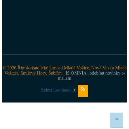
© 2026 Římskokatolické farnosti Mladá Vožice, Nová Ves (u Mladé
Vožice), Smilovy Hory, Šebířov |
IS OMNIA
|
odebírat novinky e-
mailem
Select Language
▼