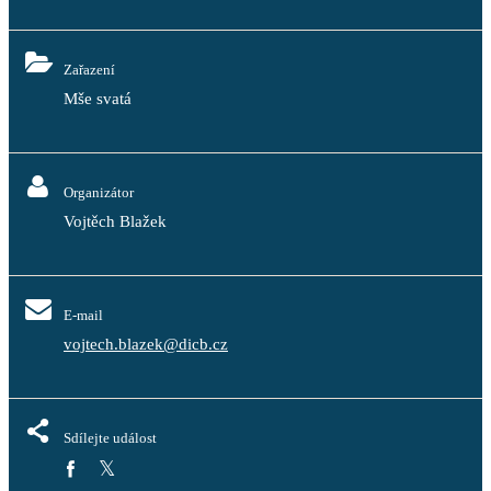
Zařazení
Mše svatá
Organizátor
Vojtěch Blažek
E-mail
vojtech.blazek@dicb.cz
Sdílejte událost