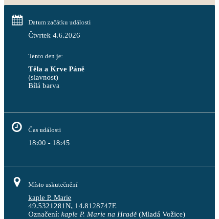
Datum začátku události
Čtvrtek 4.6.2026
Tento den je:
Těla a Krve Páně
(slavnost)
Bílá barva                                                                            
Čas události
18:00 - 18:45
Místo uskutečnění
kaple P. Marie
49.5321281N, 14.8128747E
Označení:
kaple P. Marie na Hradě
(Mladá Vožice)