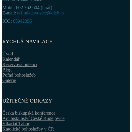
Mobil: 602 762 604 (farář)
E-mail:
rkf.mladavozice@dicb.cz
IČO:
65942396
RYCHLÁ NAVIGACE
Úvod
Kalendář
Rezervovat intenci
Blog
Pořad bohoslužeb
Galerie
UŽITEČNÉ ODKAZY
Česká biskupská konference
Arcibiskupství České Budějovice
Vikariát Tábor
Katolické bohoslužby v ČR