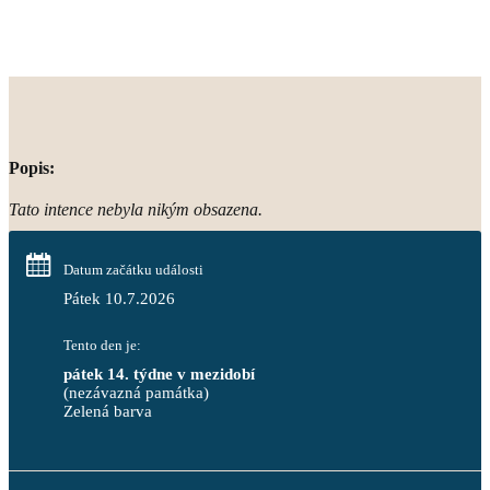
Popis:
Tato intence nebyla nikým obsazena.
Datum začátku události
Pátek 10.7.2026
Tento den je:
pátek 14. týdne v mezidobí
(nezávazná památka)
Zelená barva                                                                        