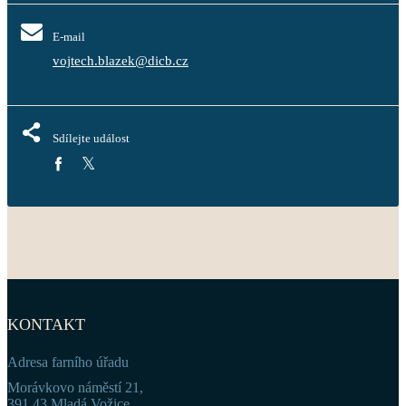
E-mail
vojtech.blazek@dicb.cz
Sdílejte událost
KONTAKT
Adresa farního úřadu
Morávkovo náměstí 21,
391 43 Mladá Vožice