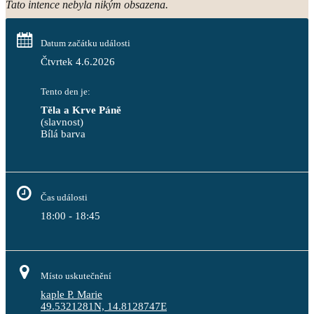
Tato intence nebyla nikým obsazena.
Datum začátku události
Čtvrtek 4.6.2026
Tento den je:
Těla a Krve Páně
(slavnost)
Bílá barva                                                                            
Čas události
18:00 - 18:45
Místo uskutečnění
kaple P. Marie
49.5321281N, 14.8128747E