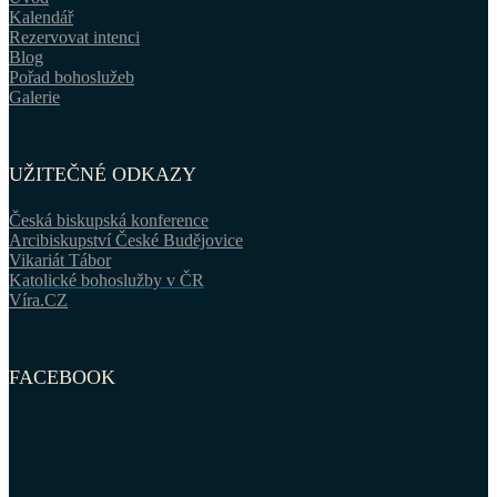
Kalendář
Rezervovat intenci
Blog
Pořad bohoslužeb
Galerie
UŽITEČNÉ ODKAZY
Česká biskupská konference
Arcibiskupství České Budějovice
Vikariát Tábor
Katolické bohoslužby v ČR
Víra.CZ
FACEBOOK