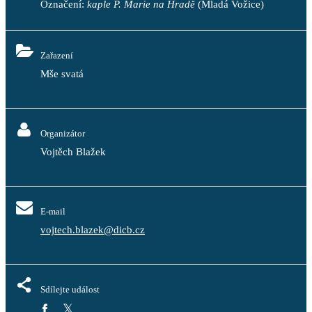
Označení:
kaple P. Marie na Hradě
(Mladá Vožice)
Zařazení
Mše svatá
Organizátor
Vojtěch Blažek
E-mail
vojtech.blazek@dicb.cz
Sdílejte událost