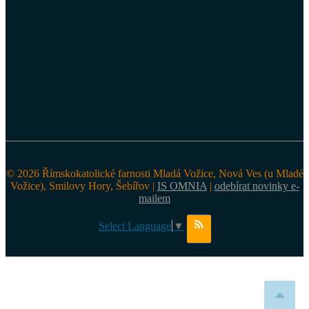
© 2026 Římskokatolické farnosti Mladá Vožice, Nová Ves (u Mladé
Vožice), Smilovy Hory, Šebířov |
IS OMNIA
|
odebírat novinky e-
mailem
Select Language
▼