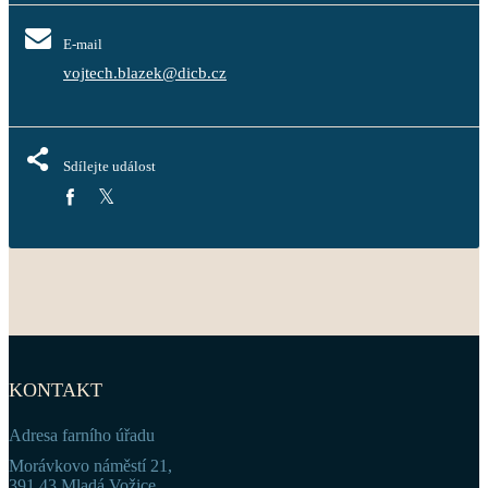
E-mail
vojtech.blazek@dicb.cz
Sdílejte událost
KONTAKT
Adresa farního úřadu
Morávkovo náměstí 21,
391 43 Mladá Vožice