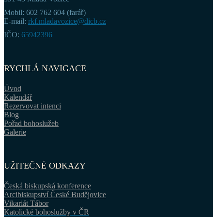
Mobil: 602 762 604 (farář)
E-mail:
rkf.mladavozice@dicb.cz
IČO:
65942396
RYCHLÁ NAVIGACE
Úvod
Kalendář
Rezervovat intenci
Blog
Pořad bohoslužeb
Galerie
UŽITEČNÉ ODKAZY
Česká biskupská konference
Arcibiskupství České Budějovice
Vikariát Tábor
Katolické bohoslužby v ČR