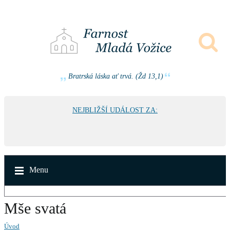
Bratrská láska ať trvá. (Žd 13,1)
NEJBLIŽŠÍ UDÁLOST ZA:
Menu
Mše svatá
Úvod