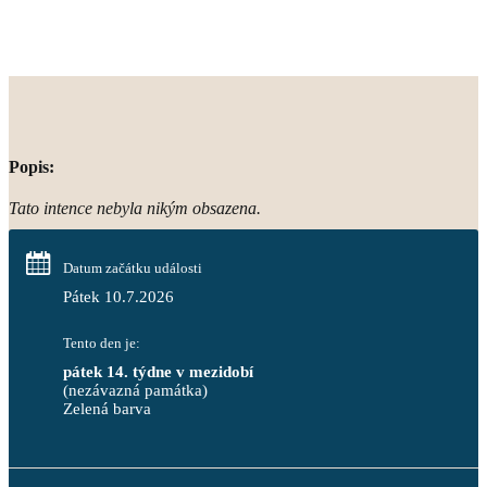
Popis:
Tato intence nebyla nikým obsazena.
Datum začátku události
Pátek 10.7.2026
Tento den je:
pátek 14. týdne v mezidobí
(nezávazná památka)
Zelená barva                                                                        