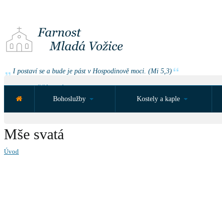
I postaví se a bude je pást v Hospodinově moci. (Mi 5,3)
NEJBLIŽŠÍ UDÁLOST ZA:
Bohoslužby
Kostely a kaple
Mše svatá
Úvod