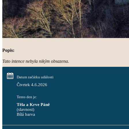
Popis:
Tato intence nebyla nikým obsazena.
Datum začátku události
Čtvrtek 4.6.2026
Tento den je:
Těla a Krve Páně
(slavnost)
Bílá barva                                                                                 