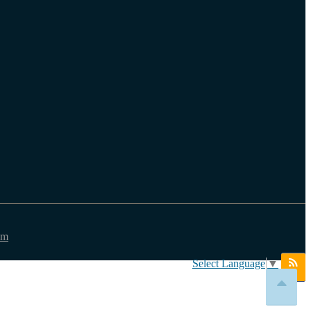
em
Select Language
▼