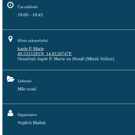
Čas události
18:00 - 18:45
Místo uskutečnění
kaple P. Marie
49.5321281N, 14.8128747E
Označení:
kaple P. Marie na Hradě
(Mladá Vožice)
Zařazení
Mše svatá
Organizátor
Vojtěch Blažek