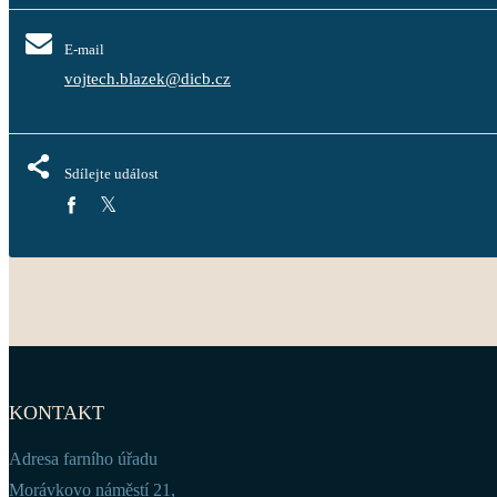
E-mail
vojtech.blazek@dicb.cz
Sdílejte událost
KONTAKT
Adresa farního úřadu
Morávkovo náměstí 21,