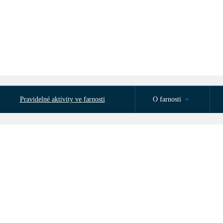
Pravidelné aktivity ve farnosti
O farnosti