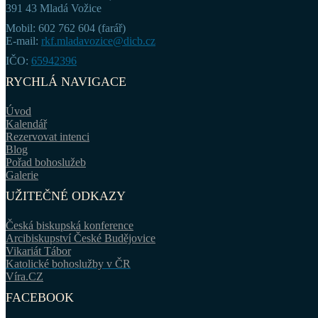
391 43 Mladá Vožice
Mobil: 602 762 604 (farář)
E-mail:
rkf.mladavozice@dicb.cz
IČO:
65942396
RYCHLÁ NAVIGACE
Úvod
Kalendář
Rezervovat intenci
Blog
Pořad bohoslužeb
Galerie
UŽITEČNÉ ODKAZY
Česká biskupská konference
Arcibiskupství České Budějovice
Vikariát Tábor
Katolické bohoslužby v ČR
Víra.CZ
FACEBOOK