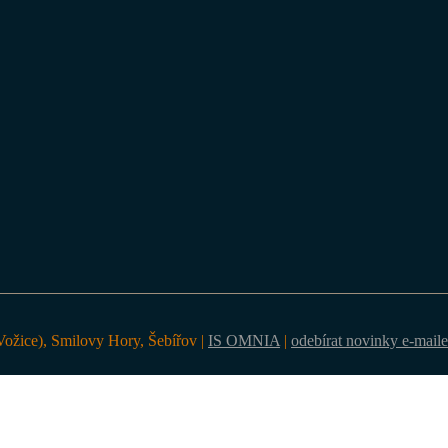
ožice), Smilovy Hory, Šebířov |
IS OMNIA
|
odebírat novinky e-mail