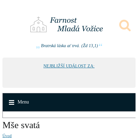
Bratrská láska ať trvá. (Žd 13,1)
NEJBLIŽŠÍ UDÁLOST ZA:
Menu
Mše svatá
Úvod