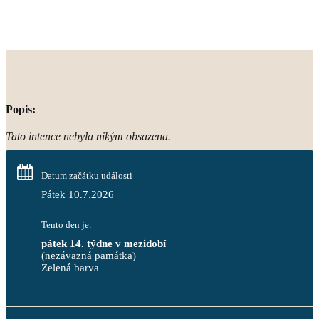
Popis:
Tato intence nebyla nikým obsazena.
Datum začátku události
Pátek 10.7.2026
Tento den je:
pátek 14. týdne v mezidobí
(nezávazná památka)
Zelená barva                                                                        