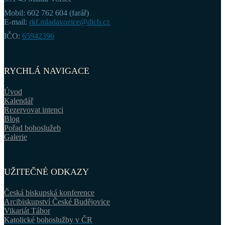
Mobil: 602 762 604 (farář)
E-mail:
rkf.mladavozice@dicb.cz
IČO:
65942396
RYCHLÁ NAVIGACE
Úvod
Kalendář
Rezervovat intenci
Blog
Pořad bohoslužeb
Galerie
UŽITEČNÉ ODKAZY
Česká biskupská konference
Arcibiskupství České Budějovice
Vikariát Tábor
Katolické bohoslužby v ČR