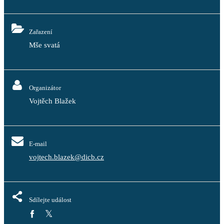
Zařazení
Mše svatá
Organizátor
Vojtěch Blažek
E-mail
vojtech.blazek@dicb.cz
Sdílejte událost