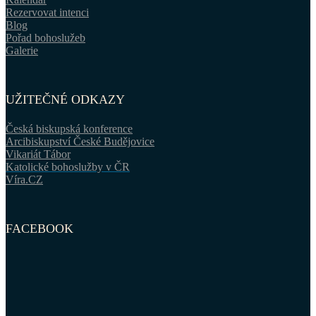
Rezervovat intenci
Blog
Pořad bohoslužeb
Galerie
UŽITEČNÉ ODKAZY
Česká biskupská konference
Arcibiskupství České Budějovice
Vikariát Tábor
Katolické bohoslužby v ČR
Víra.CZ
FACEBOOK