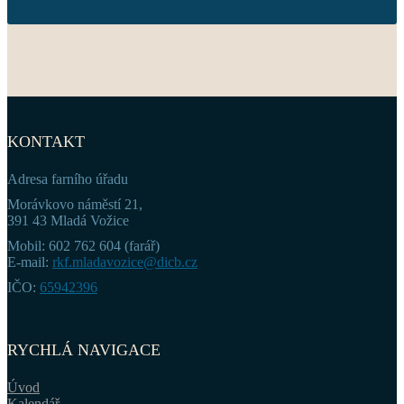
KONTAKT
Adresa farního úřadu
Morávkovo náměstí 21,
391 43 Mladá Vožice
Mobil: 602 762 604 (farář)
E-mail:
rkf.mladavozice@dicb.cz
IČO:
65942396
RYCHLÁ NAVIGACE
Úvod
Kalendář