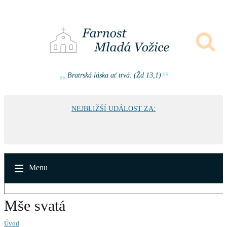
Bratrská láska ať trvá. (Žd 13,1)
NEJBLIŽŠÍ UDÁLOST ZA:
Menu
Mše svatá
Úvod