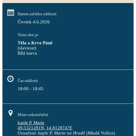
Datum začátku události
Čtvrtek 4.6.2026
Tento den je:
Těla a Krve Páně
(slavnost)
Bílá barva                                                                            
Čas události
18:00 - 18:45
Místo uskutečnění
kaple P. Marie
49.5321281N, 14.8128747E
Označení:
kaple P. Marie na Hradě
(Mladá Vožice)