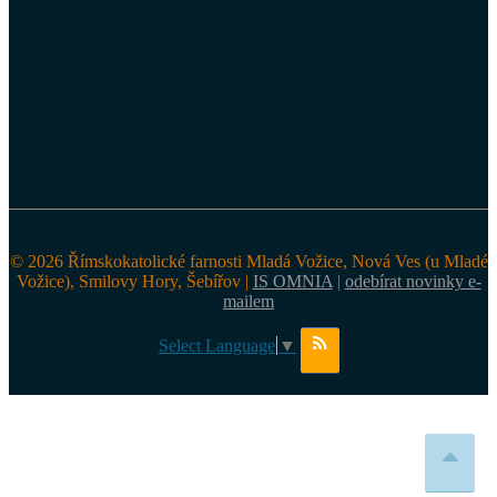
© 2026 Římskokatolické farnosti Mladá Vožice, Nová Ves (u Mladé
Vožice), Smilovy Hory, Šebířov |
IS OMNIA
|
odebírat novinky e-
mailem
Select Language
▼