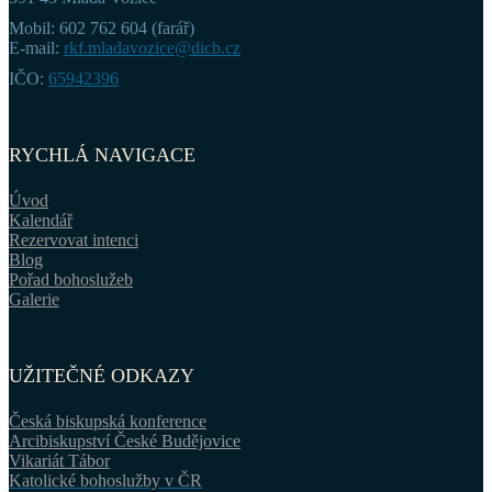
Mobil: 602 762 604 (farář)
E-mail:
rkf.mladavozice@dicb.cz
IČO:
65942396
RYCHLÁ NAVIGACE
Úvod
Kalendář
Rezervovat intenci
Blog
Pořad bohoslužeb
Galerie
UŽITEČNÉ ODKAZY
Česká biskupská konference
Arcibiskupství České Budějovice
Vikariát Tábor
Katolické bohoslužby v ČR