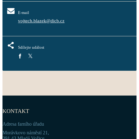
E-mail
vojtech.blazek@dicb.cz
Sdílejte událost
KONTAKT
Adresa farního úřadu
Morávkovo náměstí 21,
391 43 Mladá Vožice