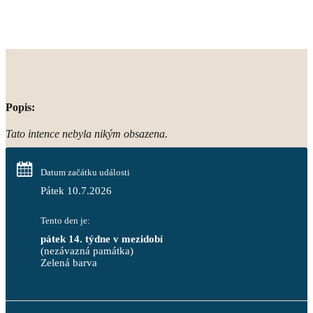
Popis:
Tato intence nebyla nikým obsazena.
Datum začátku události
Pátek 10.7.2026
Tento den je:
pátek 14. týdne v mezidobí
(nezávazná památka)
Zelená barva                                                                        