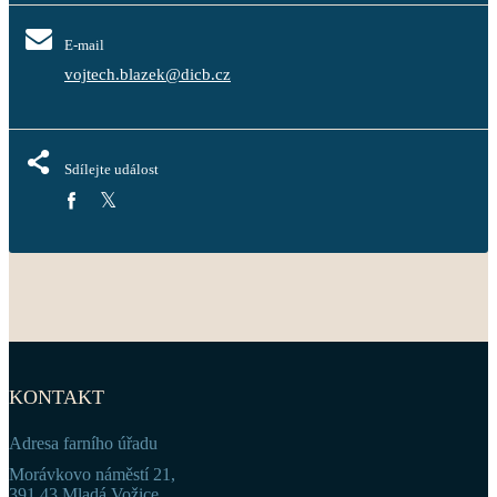
E-mail
vojtech.blazek@dicb.cz
Sdílejte událost
KONTAKT
Adresa farního úřadu
Morávkovo náměstí 21,
391 43 Mladá Vožice