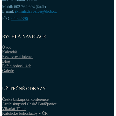
Mobil: 602 762 604 (farář)
E-mail:
rkf.mladavozice@dicb.cz
IČO:
65942396
RYCHLÁ NAVIGACE
Úvod
Kalendář
Rezervovat intenci
Blog
Pořad bohoslužeb
Galerie
UŽITEČNÉ ODKAZY
Česká biskupská konference
Arcibiskupství České Budějovice
Vikariát Tábor
Katolické bohoslužby v ČR