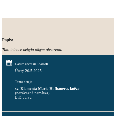
Popis:
Tato intence nebyla nikým obsazena.
Datum začátku události
Úterý 20.5.2025
Tento den je:
sv. Klementa Marie Hofbauera, kněze
(nezávazná památka)
Bílá barva                                                                            