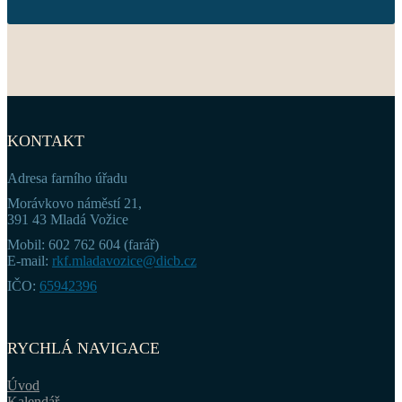
KONTAKT
Adresa farního úřadu
Morávkovo náměstí 21,
391 43 Mladá Vožice
Mobil: 602 762 604 (farář)
E-mail:
rkf.mladavozice@dicb.cz
IČO:
65942396
RYCHLÁ NAVIGACE
Úvod
Kalendář