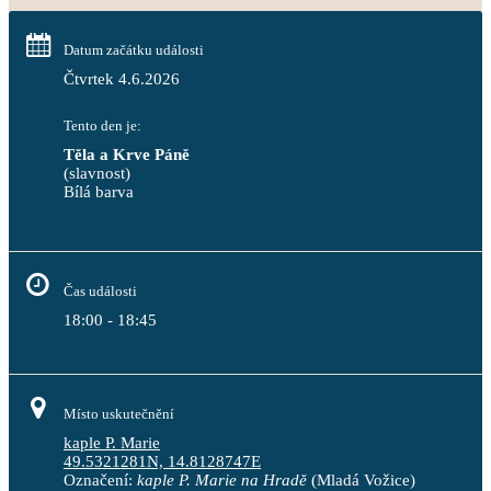
Datum začátku události
Čtvrtek 4.6.2026
Tento den je:
Těla a Krve Páně
(slavnost)
Bílá barva                                                                            
Čas události
18:00 - 18:45
Místo uskutečnění
kaple P. Marie
49.5321281N, 14.8128747E
Označení:
kaple P. Marie na Hradě
(Mladá Vožice)