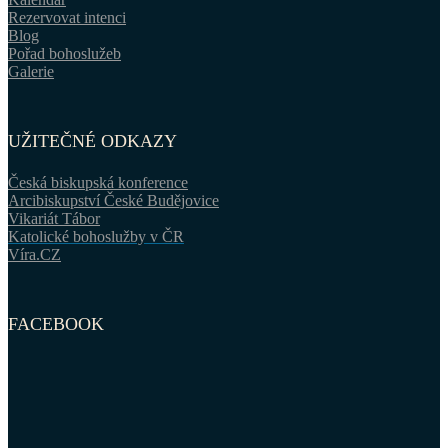
Rezervovat intenci
Blog
Pořad bohoslužeb
Galerie
UŽITEČNÉ ODKAZY
Česká biskupská konference
Arcibiskupství České Budějovice
Vikariát Tábor
Katolické bohoslužby v ČR
Víra.CZ
FACEBOOK