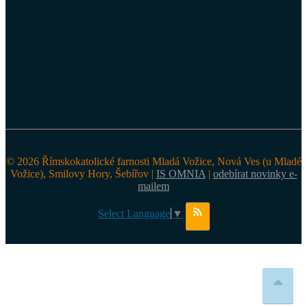
© 2026 Římskokatolické farnosti Mladá Vožice, Nová Ves (u Mladé
Vožice), Smilovy Hory, Šebířov |
IS OMNIA
|
odebírat novinky e-
mailem
Select Language
▼