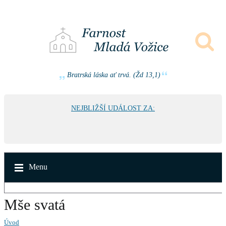
Bratrská láska ať trvá. (Žd 13,1)
NEJBLIŽŠÍ UDÁLOST ZA:
Menu
Mše svatá
Úvod