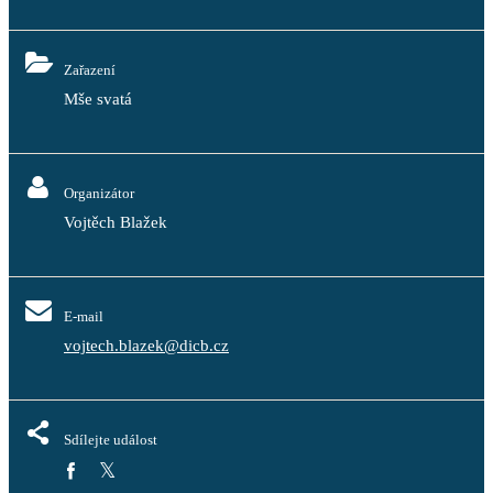
Zařazení
Mše svatá
Organizátor
Vojtěch Blažek
E-mail
vojtech.blazek@dicb.cz
Sdílejte událost