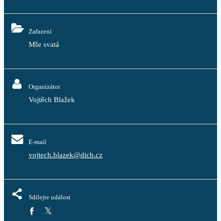
Zařazení
Mše svatá
Organizátor
Vojtěch Blažek
E-mail
vojtech.blazek@dicb.cz
Sdílejte událost