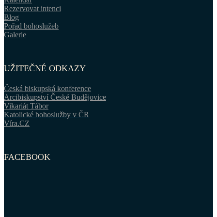
Rezervovat intenci
Blog
Pořad bohoslužeb
Galerie
UŽITEČNÉ ODKAZY
Česká biskupská konference
Arcibiskupství České Budějovice
Vikariát Tábor
Katolické bohoslužby v ČR
Víra.CZ
FACEBOOK