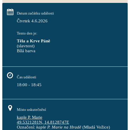
Datum začátku události
Čtvrtek 4.6.2026
Tento den je:
Těla a Krve Páně
(slavnost)
Bílá barva                                                                            
Čas události
18:00 - 18:45
Místo uskutečnění
kaple P. Marie
49.5321281N, 14.8128747E
Označení:
kaple P. Marie na Hradě
(Mladá Vožice)