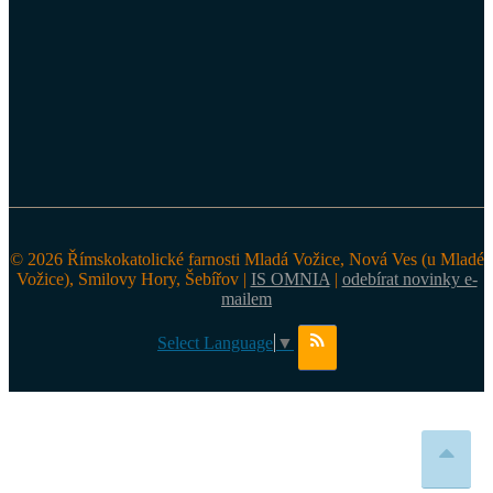
© 2026 Římskokatolické farnosti Mladá Vožice, Nová Ves (u Mladé
Vožice), Smilovy Hory, Šebířov |
IS OMNIA
|
odebírat novinky e-
mailem
Select Language
▼