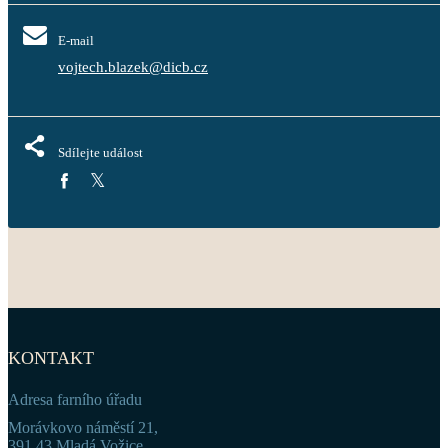
E-mail
vojtech.blazek@dicb.cz
Sdílejte událost
KONTAKT
Adresa farního úřadu
Morávkovo náměstí 21,
391 43 Mladá Vožice