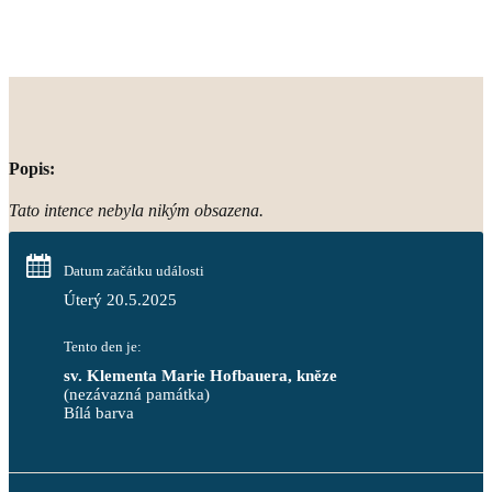
Popis:
Tato intence nebyla nikým obsazena.
Datum začátku události
Úterý 20.5.2025
Tento den je:
sv. Klementa Marie Hofbauera, kněze
(nezávazná památka)
Bílá barva                                                                            