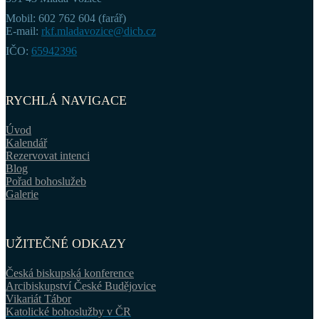
Mobil: 602 762 604 (farář)
E-mail:
rkf.mladavozice@dicb.cz
IČO:
65942396
RYCHLÁ NAVIGACE
Úvod
Kalendář
Rezervovat intenci
Blog
Pořad bohoslužeb
Galerie
UŽITEČNÉ ODKAZY
Česká biskupská konference
Arcibiskupství České Budějovice
Vikariát Tábor
Katolické bohoslužby v ČR