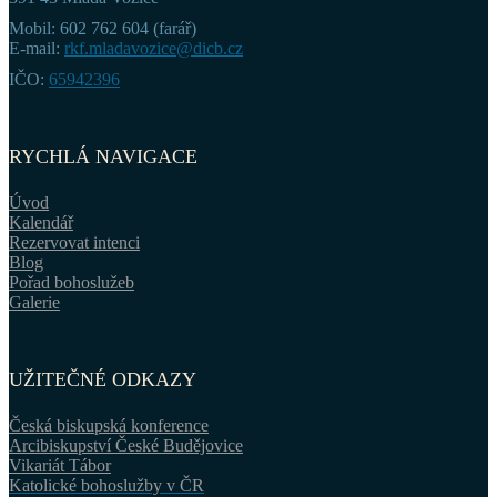
Mobil: 602 762 604 (farář)
E-mail:
rkf.mladavozice@dicb.cz
IČO:
65942396
RYCHLÁ NAVIGACE
Úvod
Kalendář
Rezervovat intenci
Blog
Pořad bohoslužeb
Galerie
UŽITEČNÉ ODKAZY
Česká biskupská konference
Arcibiskupství České Budějovice
Vikariát Tábor
Katolické bohoslužby v ČR