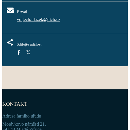
E-mail
vojtech.blazek@dicb.cz
Sdílejte událost
KONTAKT
Adresa farního úřadu
Morávkovo náměstí 21,
391 43 Mladá Vožice