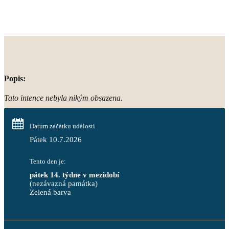
Popis:
Tato intence nebyla nikým obsazena.
Datum začátku události
Pátek 10.7.2026
Tento den je:
pátek 14. týdne v mezidobí
(nezávazná památka)
Zelená barva                                                                        