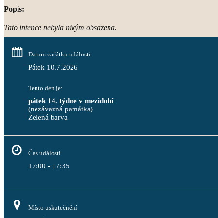
Popis:
Tato intence nebyla nikým obsazena.
Datum začátku události
Pátek 10.7.2026
Tento den je:
pátek 14. týdne v mezidobí
(nezávazná památka)
Zelená barva                                                                              
Čas události
17:00 - 17:35
Místo uskutečnění