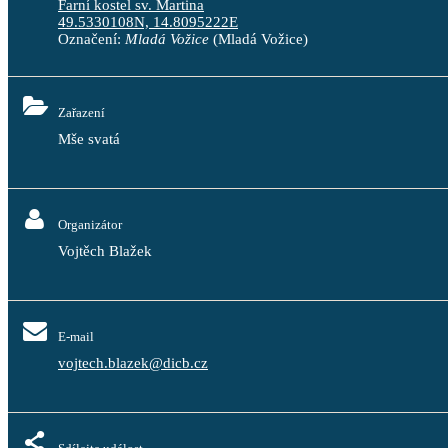
Farní kostel sv. Martina
49.5330108N, 14.8095222E
Označení:
Mladá Vožice
(Mladá Vožice)
Zařazení
Mše svatá
Organizátor
Vojtěch Blažek
E-mail
vojtech.blazek@dicb.cz