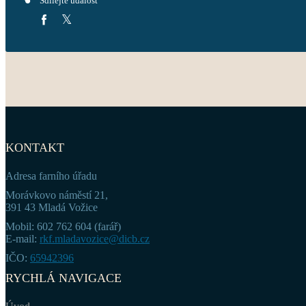
Sdílejte událost
KONTAKT
Adresa farního úřadu
Morávkovo náměstí 21,
391 43 Mladá Vožice
Mobil: 602 762 604 (farář)
E-mail:
rkf.mladavozice@dicb.cz
IČO:
65942396
RYCHLÁ NAVIGACE