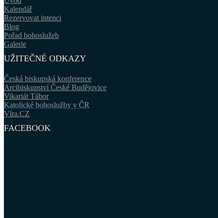
Úvod
Kalendář
Rezervovat intenci
Blog
Pořad bohoslužeb
Galerie
UŽITEČNÉ ODKAZY
Česká biskupská konference
Arcibiskupství České Budějovice
Vikariát Tábor
Katolické bohoslužby v ČR
Víra.CZ
FACEBOOK