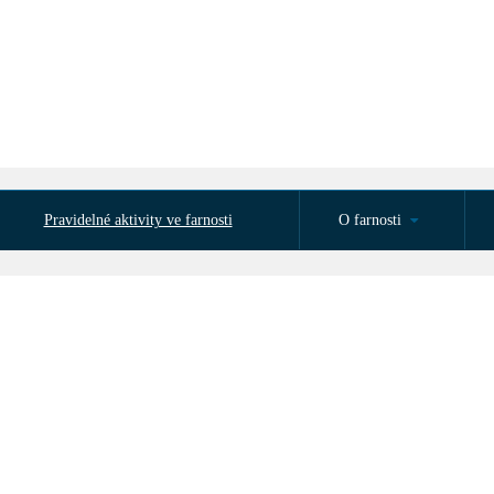
Pravidelné aktivity ve farnosti
O farnosti