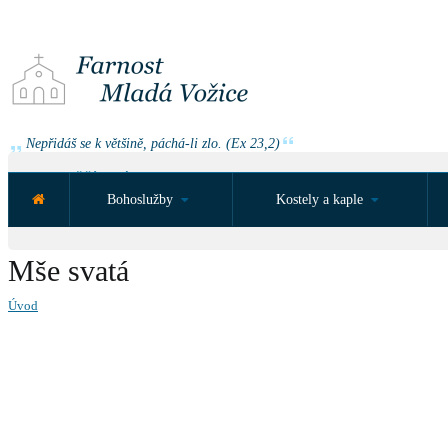
Nepřidáš se k většině, páchá-li zlo. (Ex 23,2)
NEJBLIŽŠÍ UDÁLOST ZA:
Bohoslužby
Kostely a kaple
Mše svatá
Úvod