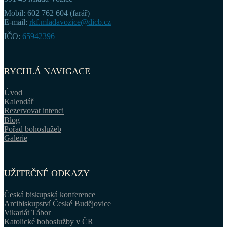
Mobil: 602 762 604 (farář)
E-mail:
rkf.mladavozice@dicb.cz
IČO:
65942396
RYCHLÁ NAVIGACE
Úvod
Kalendář
Rezervovat intenci
Blog
Pořad bohoslužeb
Galerie
UŽITEČNÉ ODKAZY
Česká biskupská konference
Arcibiskupství České Budějovice
Vikariát Tábor
Katolické bohoslužby v ČR