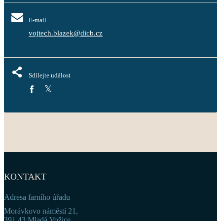
E-mail
vojtech.blazek@dicb.cz
Sdílejte událost
KONTAKT
Adresa farního úřadu
Morávkovo náměstí 21,
391 43 Mladá Vožice