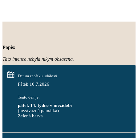
Popis:
Tato intence nebyla nikým obsazena.
Datum začátku události
Pátek 10.7.2026
Tento den je:
pátek 14. týdne v mezidobí
(nezávazná památka)
Zelená barva                                                                        