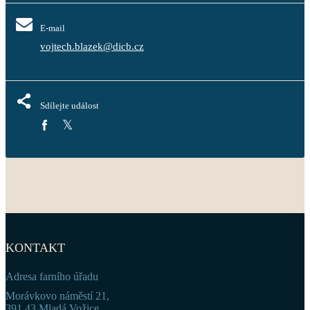
E-mail
vojtech.blazek@dicb.cz
Sdílejte událost
KONTAKT
Adresa farního úřadu
Morávkovo náměstí 21,
391 43 Mladá Vožice