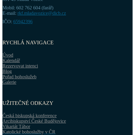
Mobil: 602 762 604 (farář)
E-mail:
rkf.mladavozice@dicb.cz
IČO:
65942396
RYCHLÁ NAVIGACE
Úvod
Kalendář
Rezervovat intenci
Blog
Pořad bohoslužeb
Galerie
UŽITEČNÉ ODKAZY
Česká biskupská konference
Arcibiskupství České Budějovice
Vikariát Tábor
Katolické bohoslužby v ČR