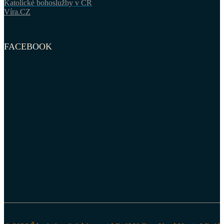
Katolické bohoslužby v ČR
Víra.CZ
FACEBOOK