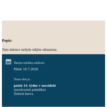
Popis:
Tato intence nebyla nikým obsazena.
Datum začátku události
Pátek 10.7.2026
Tento den je:
pátek 14. týdne v mezidobí
(nezávazná památka)
Zelená barva                                                                        