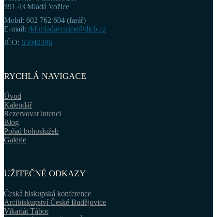
391 43 Mladá Vožice
Mobil: 602 762 604 (farář)
E-mail:
rkf.mladavozice@dicb.cz
IČO:
65942396
RYCHLÁ NAVIGACE
Úvod
Kalendář
Rezervovat intenci
Blog
Pořad bohoslužeb
Galerie
UŽITEČNÉ ODKAZY
Česká biskupská konference
Arcibiskupství České Budějovice
Vikariát Tábor