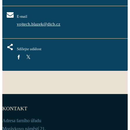
E-mail
vojtech.blazek@dicb.cz
Sdílejte událost
KONTAKT
Adresa farního úřadu
Morávkovo náměstí 21,