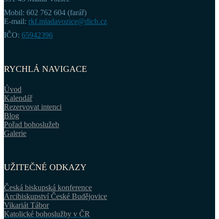
Mobil: 602 762 604 (farář)
E-mail:
rkf.mladavozice@dicb.cz
IČO:
65942396
RYCHLÁ NAVIGACE
Úvod
Kalendář
Rezervovat intenci
Blog
Pořad bohoslužeb
Galerie
UŽITEČNÉ ODKAZY
Česká biskupská konference
Arcibiskupství České Budějovice
Vikariát Tábor
Katolické bohoslužby v ČR