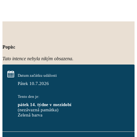
Popis:
Tato intence nebyla nikým obsazena.
Datum začátku události
Pátek 10.7.2026
Tento den je:
pátek 14. týdne v mezidobí
(nezávazná památka)
Zelená barva                                                                        