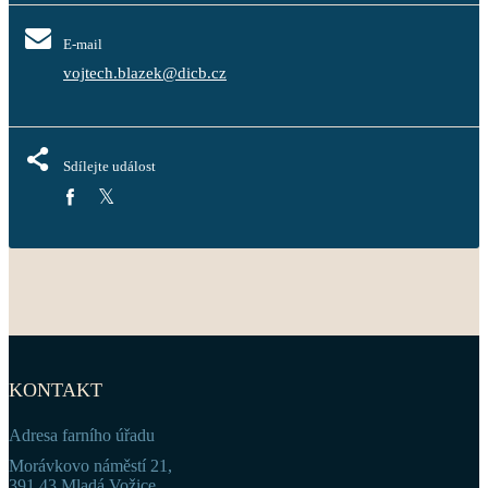
E-mail
vojtech.blazek@dicb.cz
Sdílejte událost
KONTAKT
Adresa farního úřadu
Morávkovo náměstí 21,
391 43 Mladá Vožice