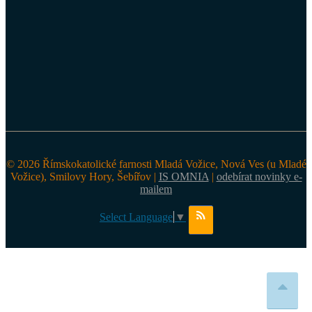
© 2026 Římskokatolické farnosti Mladá Vožice, Nová Ves (u Mladé
Vožice), Smilovy Hory, Šebířov |
IS OMNIA
|
odebírat novinky e-
mailem
Select Language
▼