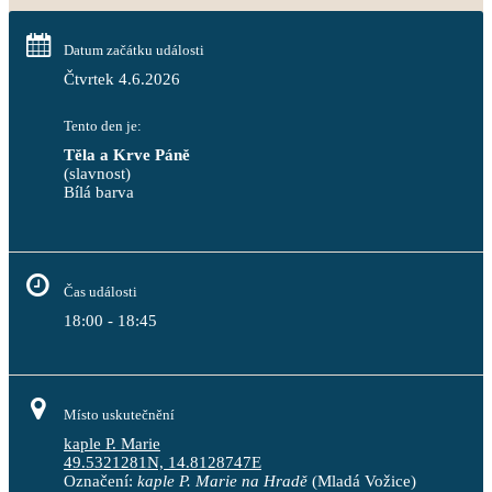
Datum začátku události
Čtvrtek 4.6.2026
Tento den je:
Těla a Krve Páně
(slavnost)
Bílá barva                                                                            
Čas události
18:00 - 18:45
Místo uskutečnění
kaple P. Marie
49.5321281N, 14.8128747E
Označení:
kaple P. Marie na Hradě
(Mladá Vožice)