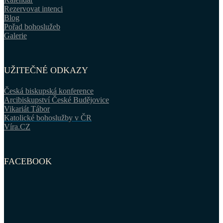
Rezervovat intenci
Blog
Pořad bohoslužeb
Galerie
UŽITEČNÉ ODKAZY
Česká biskupská konference
Arcibiskupství České Budějovice
Vikariát Tábor
Katolické bohoslužby v ČR
Víra.CZ
FACEBOOK