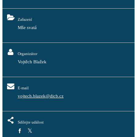
Zařazení
Mše svatá
Organizátor
Vojtěch Blažek
E-mail
vojtech.blazek@dicb.cz
Sdílejte událost