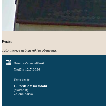
Popis:
Tato intence nebyla nikým obsazena.
Datum začátku události
Neděle 12.7.2026
Tento den je:
15. neděle v mezidobí
(slavnost)
Zelená barva                                                                              