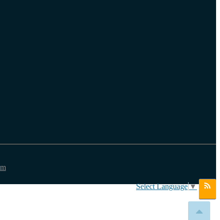
em
Select Language
▼