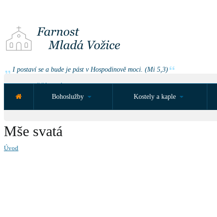
I postaví se a bude je pást v Hospodinově moci. (Mi 5,3)
NEJBLIŽŠÍ UDÁLOST ZA:
Bohoslužby
Kostely a kaple
Mše svatá
Úvod