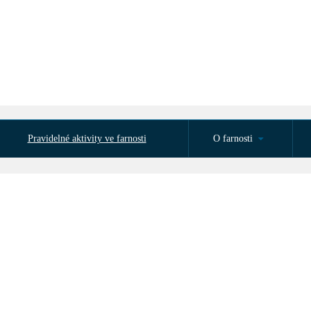
Pravidelné aktivity ve farnosti
O farnosti