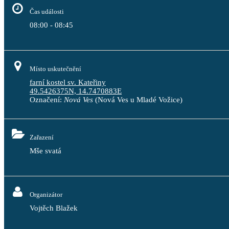
Čas události
08:00 - 08:45
Místo uskutečnění
farní kostel sv. Kateřiny
49.5426375N, 14.7470883E
Označení:
Nová Ves
(Nová Ves u Mladé Vožice)
Zařazení
Mše svatá
Organizátor
Vojtěch Blažek