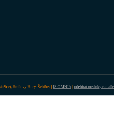
ožice), Smilovy Hory, Šebířov |
IS OMNIA
|
odebírat novinky e-mail