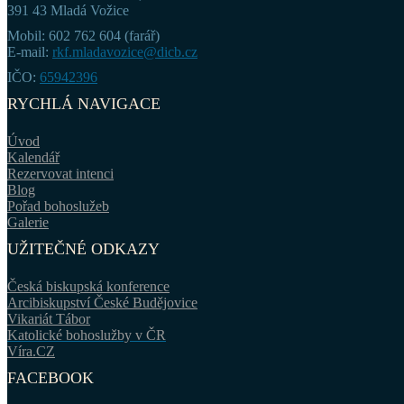
391 43 Mladá Vožice
Mobil: 602 762 604 (farář)
E-mail:
rkf.mladavozice@dicb.cz
IČO:
65942396
RYCHLÁ NAVIGACE
Úvod
Kalendář
Rezervovat intenci
Blog
Pořad bohoslužeb
Galerie
UŽITEČNÉ ODKAZY
Česká biskupská konference
Arcibiskupství České Budějovice
Vikariát Tábor
Katolické bohoslužby v ČR
Víra.CZ
FACEBOOK