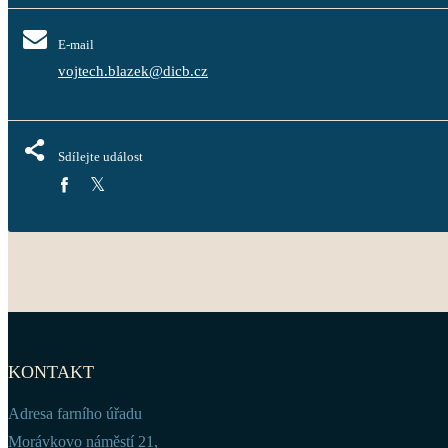
E-mail
vojtech.blazek@dicb.cz
Sdílejte událost
KONTAKT
Adresa farního úřadu
Morávkovo náměstí 21,