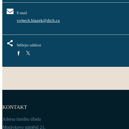
E-mail
vojtech.blazek@dicb.cz
Sdílejte událost
KONTAKT
Adresa farního úřadu
Morávkovo náměstí 21,