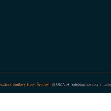
ožice), Smilovy Hory, Šebířov |
IS OMNIA
|
odebírat novinky e-mail