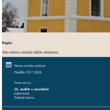
Popis:
Tato intence nebyla nikým obsazena.
Datum začátku události
Neděle 19.7.2026
Tento den je:
16. neděle v mezidobí
(slavnost)
Zelená barva                                                                              