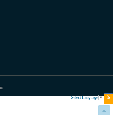
em
Select Language
▼