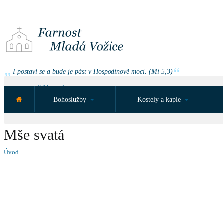
I postaví se a bude je pást v Hospodinově moci. (Mi 5,3)
NEJBLIŽŠÍ UDÁLOST ZA:
Bohoslužby
Kostely a kaple
Mše svatá
Úvod