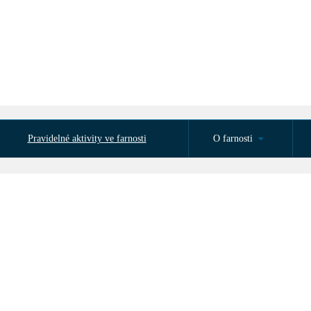
Pravidelné aktivity ve farnosti
O farnosti