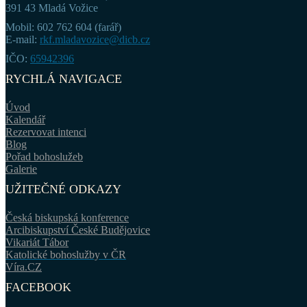
391 43 Mladá Vožice
Mobil: 602 762 604 (farář)
E-mail:
rkf.mladavozice@dicb.cz
IČO:
65942396
RYCHLÁ NAVIGACE
Úvod
Kalendář
Rezervovat intenci
Blog
Pořad bohoslužeb
Galerie
UŽITEČNÉ ODKAZY
Česká biskupská konference
Arcibiskupství České Budějovice
Vikariát Tábor
Katolické bohoslužby v ČR
Víra.CZ
FACEBOOK