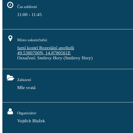
Čas události
11:00 - 11:45
Místo uskutečnění
farní kostel Rozeslání apoštolů
49.5380700N, 14.8780561E
Označení:
Smilovy Hory
(Smilovy Hory)
Zařazení
Mše svatá
Organizátor
Vojtěch Blažek